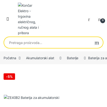
Skip to navigation
Skip to content
0
Pretraga za:
Početna
Akumulatorski alat
Baterije
Baterija za
-
5%