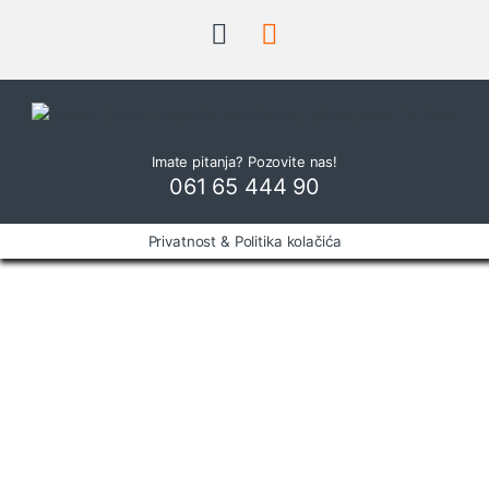
a
r
o
u
Imate pitanja? Pozovite nas!
s
061 65 444 90
e
Privatnost & Politika kolačića
l