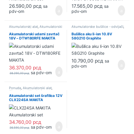
26.590,00
рсд
17.565,00
рсд
sa
sa
pdv-om
pdv-om
Akumulatorski alat
,
Akumulatorski
Akumulatorske bušilice - odvijači
,
udarni zavrtači
,
Ponuda
Akumulatorski alat
Akumulatorski udarni zavrtač
Bušilica aku li-ion 10.8V
18V – DTW180RFE MAKITA
58G210 Graphite
10.790,00
рсд
sa
pdv-om
36.370,00
рсд
sa pdv-om
38.290,00
рсд
Ponuda
,
Akumulatorski alat
,
Akumulatorski setovi
Akumulatorski set šrafilica 12V
CLX224SA MAKITA
34.760,00
рсд
sa pdv-om
36.590,00
рсд