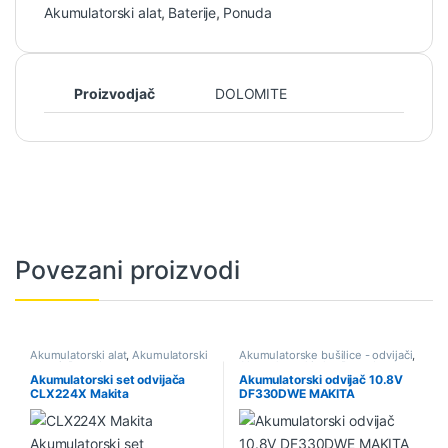
Akumulatorski alat
,
Baterije
,
Ponuda
Proizvodjač
DOLOMITE
Povezani proizvodi
Akumulatorski alat
,
Akumulatorski
Akumulatorske bušilice - odvijači
,
setovi
,
Ponuda
Akumulatorski alat
,
Ponuda
Akumulatorski set odvijača
Akumulatorski odvijač 10.8V
CLX224X Makita
DF330DWE MAKITA
aluminijumski kofer