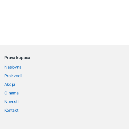
B
Prava kupaca
r
Naslovna
a
Proizvodi
n
Akcija
O nama
d
Novosti
s
Kontakt
C