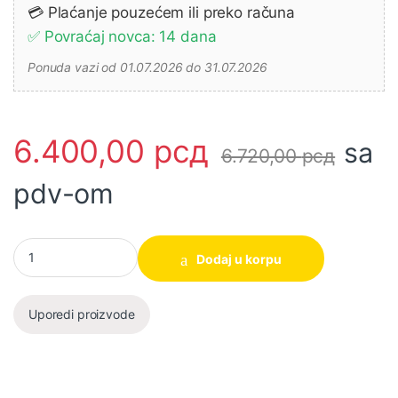
💳 Plaćanje pouzećem ili preko računa
✅ Povraćaj novca: 14 dana
Ponuda vazi od 01.07.2026 do 31.07.2026
6.400,00
рсд
sa
6.720,00
рсд
pdv-om
Baterija za akumulatorski alat 40V, 2Ah ZE40B2 Dolomite količin
Dodaj u korpu
Uporedi proizvode