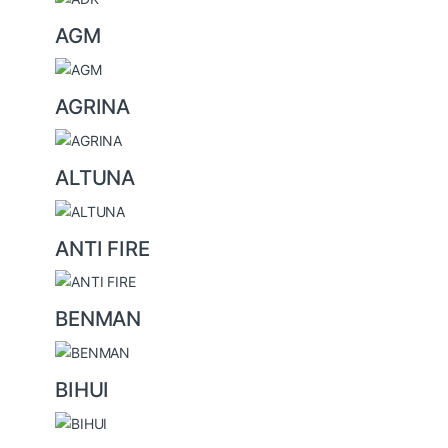
d
s
AGM
C
a
AGRINA
r
o
u
ALTUNA
s
e
ANTI FIRE
l
BENMAN
BIHUI