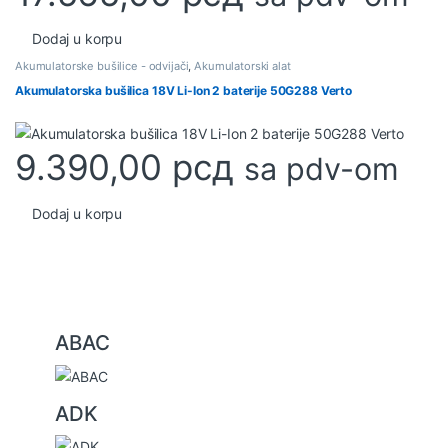
Dodaj u korpu
Akumulatorske bušilice - odvijači
,
Akumulatorski alat
Akumulatorska bušilica 18V Li-Ion 2 baterije 50G288 Verto
9.390,00
рсд
sa pdv-om
Dodaj u korpu
B
ABAC
r
a
ADK
n