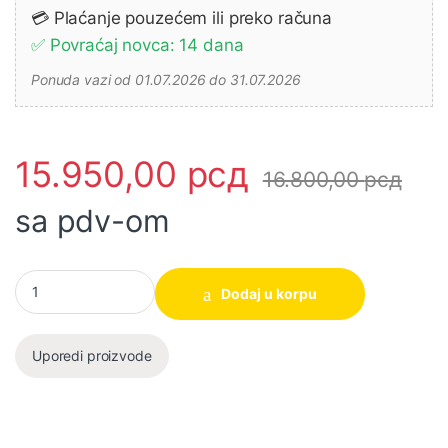
💳 Plaćanje pouzećem ili preko računa
✅ Povraćaj novca: 14 dana
Ponuda vazi od 01.07.2026 do 31.07.2026
15.950,00
рсд
16.800,00
рсд
sa pdv-om
Akumulatorski pištolj za eksere CBNLI3603 Solo SUPER INGCO k
Dodaj u korpu
Uporedi proizvode