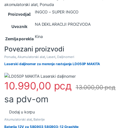
akomulatorski alat
,
Ponuda
INGCO – SUPER INGCO
Proizvodjač
NA DEKLARACIJI PROIZVODA
Uvoznik
Kina
Zemlja porekla
Povezani proizvodi
Ponuda
,
Akumulatorski alat
,
Laseri
,
Daljinomeri
Laserski daljinomer za merenje rastojanja LD050P MAKITA
10.990,00
рсд
13.000,00
рсд
sa pdv-om
Dodaj u korpu
Akumulatorski alat
,
Baterije
Baterija 12V za 58G903 58G903-12 Graphite