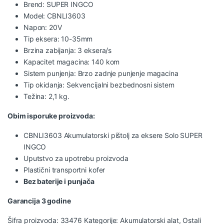
Brend: SUPER INGCO
Model: CBNLI3603
Napon: 20V
Tip eksera: 10-35mm
Brzina zabijanja: 3 eksera/s
Kapacitet magacina: 140 kom
Sistem punjenja: Brzo zadnje punjenje magacina
Tip okidanja: Sekvencijalni bezbednosni sistem
Težina: 2,1 kg.
Obim isporuke proizvoda:
CBNLI3603 Akumulatorski pištolj za eksere Solo SUPER
INGCO
Uputstvo za upotrebu proizvoda
Plastični transportni kofer
Bez baterije i punjača
Garancija 3 godine
Šifra proizvoda:
33476
Kategorije:
Akumulatorski alat
,
Ostali