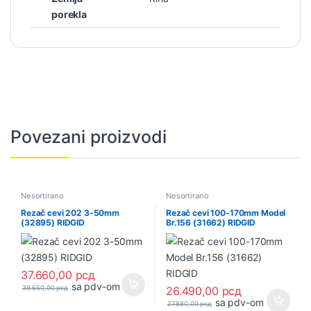
porekla
Povezani proizvodi
Nesortirano
Nesortirano
Rezač cevi 202 3-50mm
Rezač cevi 100-170mm Model
(32895) RIDGID
Br.156 (31662) RIDGID
37.660,00
рсд
sa pdv-om
39.650,00
рсд
26.490,00
рсд
sa pdv-om
27.880,00
рсд