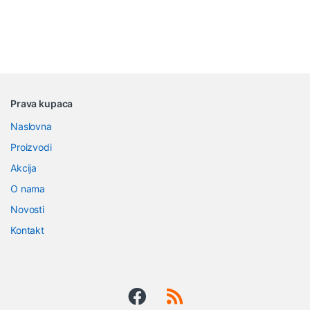
B
Prava kupaca
r
Naslovna
a
Proizvodi
n
Akcija
O nama
d
Novosti
s
Kontakt
C
a
r