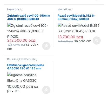
Nesortirano
Nesortirano
Zglobni rezač cevi 100-150mm
Rezač cevi Model Br.152 6-
466-S (83080) RIDGID
66mm (31642) RIDGID
13.790,00
рсд
212.500,00
рсд
sa pdv-om
14.510,00
рсд
sa pdv-
223.700,00
рсд
om
Brusilice
,
Električni alat
,
Nesortirano
,
Ponuda
Električna ugaona brusilica
GA5030 720 W; 125 mm
MAKITA
10.060,00
рсд
sa
pdv-om