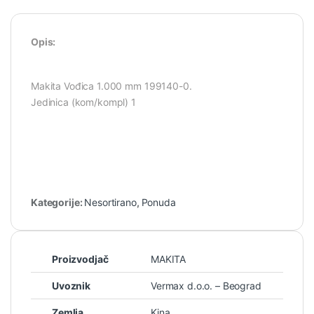
Opis:
Makita Vođica 1.000 mm 199140-0.
Jedinica (kom/kompl) 1
Kategorije:
Nesortirano
,
Ponuda
Proizvodjač
MAKITA
Uvoznik
Vermax d.o.o. – Beograd
Zemlja
Kina