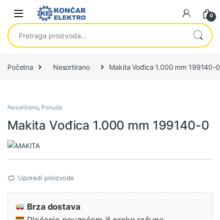
Skip to navigation
Skip to content
0
Pretraga za:
Početna
Nesortirano
Makita Vođica 1.000 mm 199140-0
Nesortirano
,
Ponuda
Makita Vođica 1.000 mm 199140-0
Uporedi proizvode
Brza dostava
Plaćanje pouzećem ili preko računa