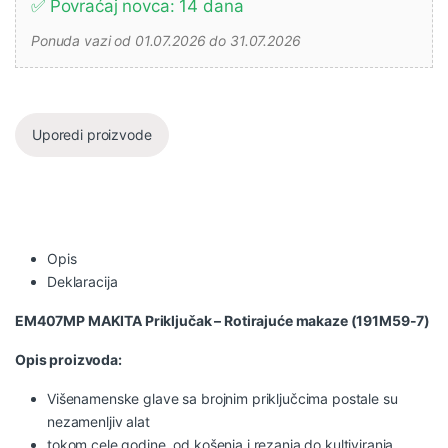
✅ Povraćaj novca: 14 dana
Ponuda vazi od 01.07.2026 do 31.07.2026
Uporedi proizvode
Opis
Deklaracija
EM407MP
MAKITA Priključak – Rotirajuće makaze (191M59-7)
Opis proizvoda:
Višenamenske glave sa brojnim priključcima postale su
nezamenljiv alat
tokom cele godine, od košenja i rezanja do kultiviranja.