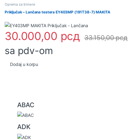
Oprema za trimere
Priključak – Lančana testera EY403MP (191T38-7) MAKITA
30.000,00
рсд
33.150,00
рсд
sa pdv-om
Dodaj u korpu
B
ABAC
r
a
ADK
n