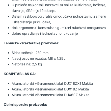
U proleće najkorisniji nastavci su oni za kultiviranje, košenje,
duvanje, čišćenje i četkanje.
Sistem rasklopivog vratila omogućava jednostavnu zamenu
i skladištenje priključaka,
dok ergonomski konstruisan gumirani rukohvat omogućava
dobro upravljanje i jednostavno rukovanje
Tehničke karakteritike proizvoda:
Širina sečenja: 230 mm
Navoj osovine rezača: M8 x 1.25L
Neto težina: 2,5 kg
KOMPITABILAN SA:
Akumulatorski višenamenski alat DUX18ZX1 Makita
Akumulatorski višenamenski alat DUX18Z Makita
Akumulatorski višenamenski alat DUX60Z Makita
Obim isporuke proizvoda: