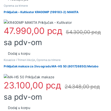
Oprema za trimere
Priključak – Kultivator KR400MP (199183-2) MAKITA
47.990,00
рсд
54.300,00
рсд
sa pdv-om
Dodaj u korpu
Kosacice i Trimeri Akcije
,
Oprema za trimere
Priključak makaze za živu ogradu MA-HS 50 (601726850) Metabo
23.100,00
рсд
24.348,00
рсд
sa pdv-om
Dodaj u korpu