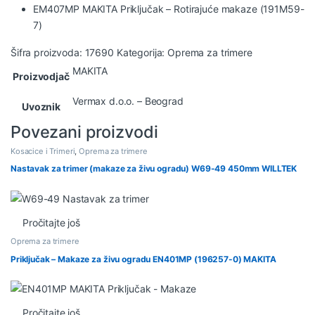
EM407MP MAKITA Priključak – Rotirajuće makaze (191M59-
7)
Šifra proizvoda:
17690
Kategorija:
Oprema za trimere
MAKITA
Proizvodjač
Vermax d.o.o. – Beograd
Uvoznik
Povezani proizvodi
Kosacice i Trimeri
,
Oprema za trimere
Nastavak za trimer (makaze za živu ogradu) W69-49 450mm WILLTEK
Pročitajte još
Oprema za trimere
Priključak – Makaze za živu ogradu EN401MP (196257-0) MAKITA
Pročitajte još