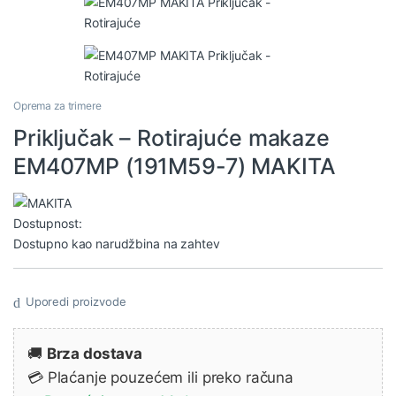
Oprema za trimere
Priključak – Rotirajuće makaze
EM407MP (191M59-7) MAKITA
Dostupnost:
Dostupno kao narudžbina na zahtev
Uporedi proizvode
🚚
Brza dostava
💳 Plaćanje pouzećem ili preko računa