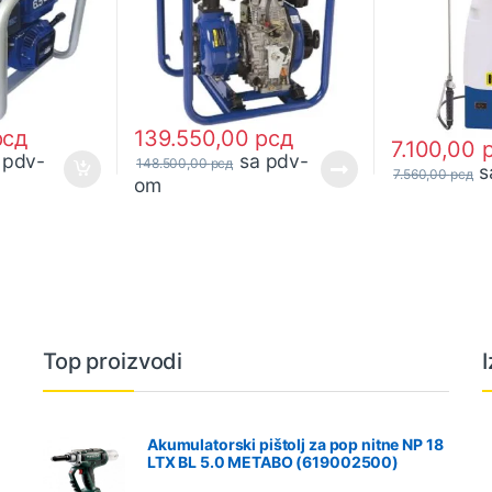
рсд
139.550,00
рсд
7.100,00
 pdv-
sa pdv-
148.500,00
рсд
s
7.560,00
рсд
om
Top proizvodi
Akumulatorski pištolj za pop nitne NP 18
LTX BL 5.0 METABO (619002500)