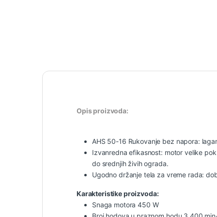
Opis proizvoda:
AHS 50-16 Rukovanje bez napora: lagane
Izvanredna efikasnost: motor velike pok
do srednjih živih ograda.
Ugodno držanje tela za vreme rada: dob
Karakteristike proizvoda:
Snaga motora 450 W
Broj hodova u praznom hodu 3.400 min