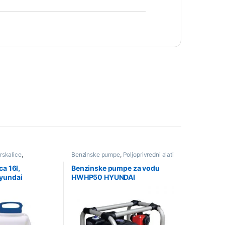
rskalice
,
Benzinske pumpe
,
Poljoprivredni alati
ati i oprema
,
i oprema
,
Ponuda
,
Pumpe za vodu
zeri
ca 16l,
Benzinske pumpe za vodu
yundai
HWHP50 HYUNDAI