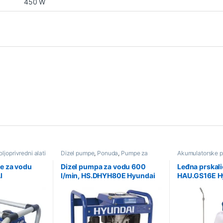
450 W
oljoprivredni alati
Dizel pumpe
,
Ponuda
,
Pumpe za
Akumulatorske p
umpe za vodu
vodu
,
Poljoprivredni alati i oprema
Poljoprivredni al
Prskalice i atomi
e za vodu
Dizel pumpa za vodu 600
Leđna prskali
I
l/min, HS.DHYH80E Hyundai
HAU.GS16E H