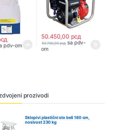
50.450,00
рсд
рсд
sa pdv-
53.700,00
рсд
a pdv-om
om
Izdvojeni prozivodi
Sklopivi plastični sto beli 180 cm,
nosivost 230 kg