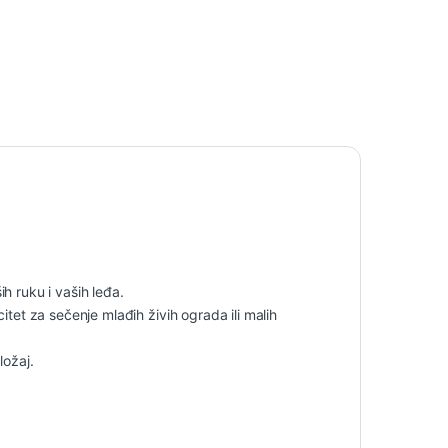
 ruku i vaših leđa.
et za sečenje mlađih živih ograda ili malih
ložaj.