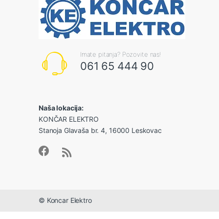
Imate pitanja? Pozovite nas!
061 65 444 90
Naša lokacija:
KONČAR ELEKTRO
Stanoja Glavaša br. 4, 16000 Leskovac
© Koncar Elektro