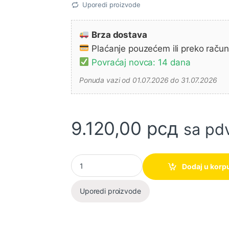
Uporedi proizvode
Brza dostava
Plaćanje pouzećem ili preko raču
Povraćaj novca: 14 dana
Ponuda vazi od 01.07.2026 do 31.07.2026
9.120,00
рсд
sa pd
Trimeri za živu ogradu AHS 50-16 450W (06
Dodaj u korp
Uporedi proizvode