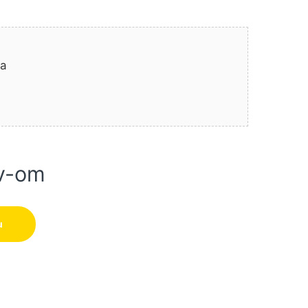
na
v-om
00847B00) BOSCH količina
u