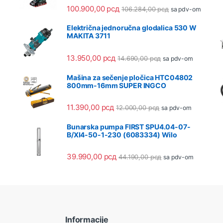
100.900,00
рсд
106.284,00
рсд
sa pdv-om
Električna jednoručna glodalica 530 W
MAKITA 3711
13.950,00
рсд
14.690,00
рсд
sa pdv-om
Mašina za sečenje pločica HTC04802
800mm-16mm SUPER INGCO
11.390,00
рсд
12.000,00
рсд
sa pdv-om
Bunarska pumpa FIRST SPU4.04-07-
B/XI4-50-1-230 (6083334) Wilo
39.990,00
рсд
44.190,00
рсд
sa pdv-om
Informacije