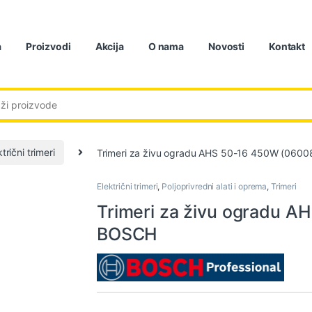
a
Proizvodi
Akcija
O nama
Novosti
Kontakt
:
trični trimeri
Trimeri za živu ogradu AHS 50-16 450W (06
Električni trimeri
,
Poljoprivredni alati i oprema
,
Trimeri
Trimeri za živu ogradu 
BOSCH