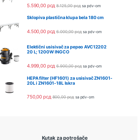
5.590,00
рсд
8.125,00
рсд
sa pdv-om
Sklopiva plastična klupa bela 180 cm
4.500,00
рсд
6.000,00
рсд
sa pdv-om
Elektični usisivač za pepeo AVC12202
20 L; 1200W INGCO
4.999,00
рсд
6.900,00
рсд
sa pdv-om
HEPA filter (HF1601) za usisivač ZN1601-
20L i ZN1601-18L Iskra
750,00
рсд
800,00
рсд
sa pdv-om
Kutak za potrošače