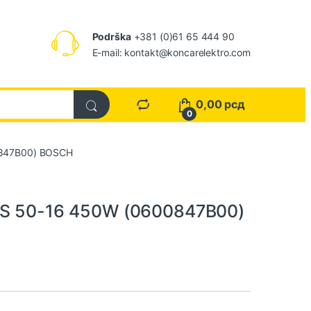
Podrška
+381 (0)61 65 444 90
E-mail: kontakt@koncarelektro.com
0,00
рсд
0
00847B00) BOSCH
AHS 50-16 450W (0600847B00)