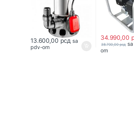
34.990,00
13.600,00
рсд
sa
sa
38.700,00
рсд
pdv-om
om
B
r
a
n