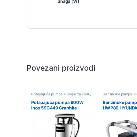
Snaga (W)
Povezani proizvodi
Potapajuće pumpe
,
Pumpe za vodu
,
Benzinske pumpe
,
P
Poljoprivredni alati i oprema
i oprema
,
Ponuda
,
P
Potapajuća pumpa 900W
Benzinske pump
Inox 59G449 Graphite
HWP80 HYUNDA