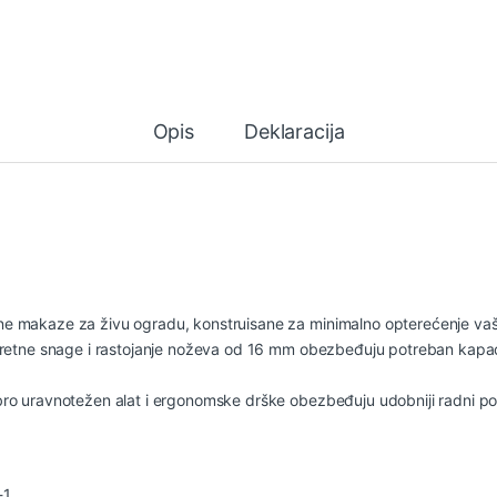
Opis
Deklaracija
 makaze za živu ogradu, konstruisane za minimalno opterećenje vaših
retne snage i rastojanje noževa od 16 mm obezbeđuju potreban kapacit
ro uravnotežen alat i ergonomske drške obezbeđuju udobniji radni po
-1