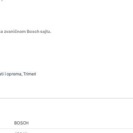
 na zvaničnom Bosch sajtu.
ati i oprema
,
Trimeri
BOSCH