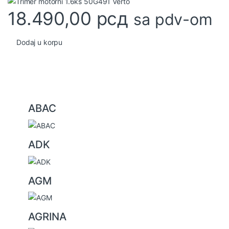
18.490,00
рсд
sa pdv-om
Dodaj u korpu
B
ABAC
r
a
ADK
n
d
s
AGM
C
a
AGRINA
r