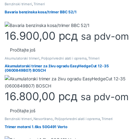
Benzinski trimeri
,
Trimeri
Bavaria benzinska kosa/trimer BBC 52/1
16.900,00
рсд
sa pdv-om
Pročitajte još
Akumulatorski trimeri
,
Poljoprivredni alati i oprema
,
Trimeri
Akumulatorski trimer za živu ogradu EasyHedgeCut 12-35
(0600849B07) BOSCH
16.800,00
рсд
sa pdv-om
Pročitajte još
Benzinski trimeri
,
Nesortirano
,
Poljoprivredni alati i oprema
,
Trimeri
Trimer motorni 1.6ks 50G491 Verto