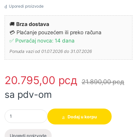
Uporedi proizvode
🚚
Brza dostava
💳 Plaćanje pouzećem ili preko računa
✅ Povraćaj novca: 14 dana
Ponuda vazi od 01.07.2026 do 31.07.2026
20.795,00
рсд
21.890,00
рсд
sa pdv-om
Makita UR3501 Električna kosa količina
Dodaj u korpu
Uporedi proizvode