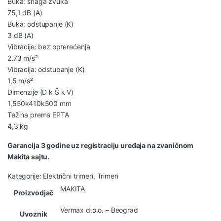
Buka: snaga zvuka
75,1 dB (A)
Buka: odstupanje (K)
3 dB (A)
Vibracije: bez opterećenja
2,73 m/s²
Vibracija: odstupanje (K)
1,5 m/s²
Dimenzije (D k Š k V)
1,550k410k500 mm
Težina prema EPTA
4,3 kg
Garancija 3 godine uz registraciju uređaja na zvaničnom
Makita sajtu.
Kategorije:
Električni trimeri
,
Trimeri
MAKITA
Proizvodjač
Vermax d.o.o. – Beograd
Uvoznik