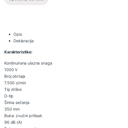
Opis
Deklaracija
Karakteristike:
Kontinuirana ulazna snaga
1000 V
Broj obrtaja
7.500 o/min
Tip drške
D-tip
Širina sečenja
350 mm
Buka: zvučni pritisak
96 dB (A)