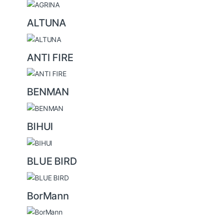
o
u
ALTUNA
s
e
ANTI FIRE
l
BENMAN
BIHUI
BLUE BIRD
BorMann