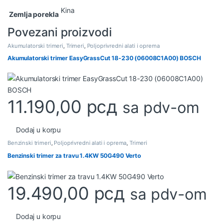
Kina
Zemlja porekla
Povezani proizvodi
Akumulatorski trimeri
,
Trimeri
,
Poljoprivredni alati i oprema
Akumulatorski trimer EasyGrassCut 18-230 (06008C1A00) BOSCH
11.190,00
рсд
sa pdv-om
Dodaj u korpu
Benzinski trimeri
,
Poljoprivredni alati i oprema
,
Trimeri
Benzinski trimer za travu 1.4KW 50G490 Verto
19.490,00
рсд
sa pdv-om
Dodaj u korpu