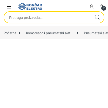
Skip to navigation
Skip to content
0
Pretraga za:
Početna
Kompresori i pneumatski alati
Pneumatski alati