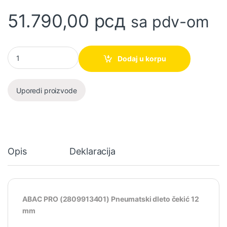
51.790,00
рсд
sa pdv-om
Pneumatski dleto čekić 12 mm ABAC PRO (2809913401) količina
Dodaj u korpu
Uporedi proizvode
Opis
Deklaracija
ABAC PRO (2809913401) Pneumatski dleto čekić 12
mm