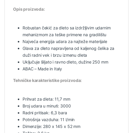
Opis proizvoda:
Robustan čekić za dleto sa izdržljivim udarnim
mehanizmom za teške primene na gradilištu
Najveća energija udara za najteže materijale
Glava za dleto napravljena od kaljenog čelika za
duži radni vek i brzu izmenu dleta
Uključuje šiljato i ravno dleto, dužine 250 mm
ABAC – Made in Italy
Tehničke karakteristike proizvoda:
Prihvat za dleta: 11,7 mm
Broj udara u minuti: 3000
Radni pritisak: 6,3 bara
Potrošnja vazduha: 11 l/min
Dimenzije: 280 x 145 x 52 mm