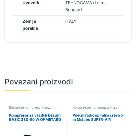
Uvoznik
TEHNOGAMA d.o.o. –
Beograd
Zemlja
ITALY
porekla
Povezani proizvodi
Električni kompresori bezuljni
,
Kompresori i pneumatski alati
,
Kompresori i pneumatski alati
,
Pneumatski alati i pribor
,
Ponuda
Ponuda
Kompresor za vazduh bezuljni
Pneumatsko spiralno crevo 5
BASIC 280-50 W OF METABO
m Metabo SUPER-AIR
(601529000)
(901054940)