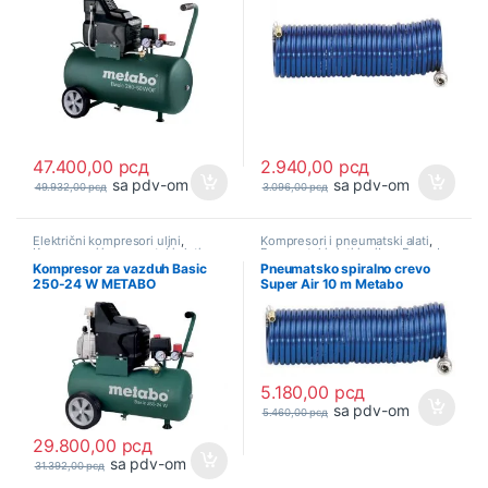
47.400,00
рсд
2.940,00
рсд
sa pdv-om
sa pdv-om
49.932,00
рсд
3.096,00
рсд
Električni kompresori uljni
,
Kompresori i pneumatski alati
,
Kompresori i pneumatski alati
,
Pneumatski alati i pribor
,
Ponuda
Ponuda
Kompresor za vazduh Basic
Pneumatsko spiralno crevo
250-24 W METABO
Super Air 10 m Metabo
(601533000)
(901054967)
5.180,00
рсд
sa pdv-om
5.460,00
рсд
29.800,00
рсд
sa pdv-om
31.392,00
рсд