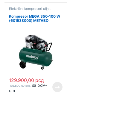
Električni kompresori uljni
,
Kompresori i pneumatski alati
Kompresor MEGA 350-100 W
(601538000) METABO
129.900,00
рсд
sa pdv-
136.800,00
рсд
om