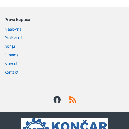
B
Prava kupaca
r
Naslovna
a
Proizvodi
n
Akcija
O nama
d
Novosti
s
Kontakt
C
a
r
o
u