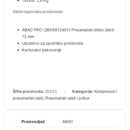
Težina: 2,6 kg.
Obim isporuke proizvoda:
ABAC PRO (2809913401) Pneumatski dleto čekić
12 mm
Uputstvo za upotrebu proizvoda
Kartonsko pakovanje
Šifra proizvoda:
20923
Kategorije:
Kompresori i
pneumatski alati
,
Pneumatski alati i pribor
Proizvodjač
ABAC