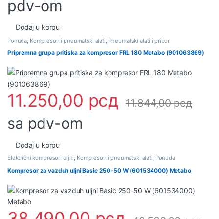
pdv-om
Dodaj u korpu
Ponuda
,
Kompresori i pneumatski alati
,
Pneumatski alati i pribor
Pripremna grupa pritiska za kompresor FRL 180 Metabo (901063869)
11.250,00
рсд
11.844,00
рсд
sa pdv-om
Dodaj u korpu
Električni kompresori uljni
,
Kompresori i pneumatski alati
,
Ponuda
Kompresor za vazduh uljni Basic 250-50 W (601534000) Metabo
38.490,00
рсд