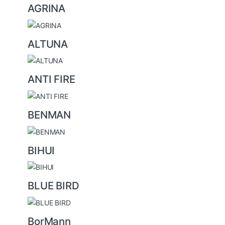
a
AGRINA
r
o
u
ALTUNA
s
e
ANTI FIRE
l
BENMAN
BIHUI
BLUE BIRD
BorMann