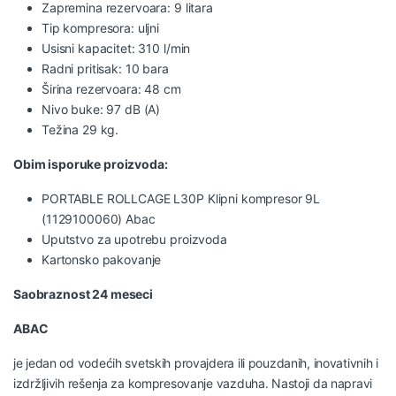
Zapremina rezervoara: 9 litara
Tip kompresora: uljni
Usisni kapacitet: 310 l/min
Radni pritisak: 10 bara
Širina rezervoara: 48 cm
Nivo buke: 97 dB (A)
Težina 29 kg.
Obim isporuke proizvoda:
PORTABLE ROLLCAGE L30P Klipni kompresor 9L
(1129100060) Abac
Uputstvo za upotrebu proizvoda
Kartonsko pakovanje
Saobraznost 24 meseci
ABAC
je jedan od vodećih svetskih provajdera ili pouzdanih, inovativnih i
izdržljivih rešenja za kompresovanje vazduha. Nastoji da napravi