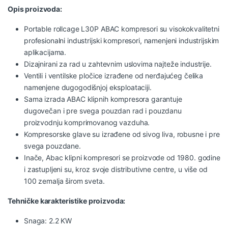
Opis proizvoda:
Portable rollcage L30P ABAC kompresori su visokokvalitetni
profesionalni industrijski kompresori, namenjeni industrijskim
aplikacijama.
Dizajnirani za rad u zahtevnim uslovima najteže industrije.
Ventili i ventilske pločice izrađene od nerđajućeg čelika
namenjene dugogodišnjoj eksploataciji.
Sama izrada ABAC klipnih kompresora garantuje
dugovečan i pre svega pouzdan rad i pouzdanu
proizvodnju komprimovanog vazduha.
Kompresorske glave su izrađene od sivog liva, robusne i pre
svega pouzdane.
Inače, Abac klipni kompresori se proizvode od 1980. godine
i zastupljeni su, kroz svoje distributivne centre, u više od
100 zemalja širom sveta.
Tehničke karakteristike proizvoda:
Snaga: 2.2 KW