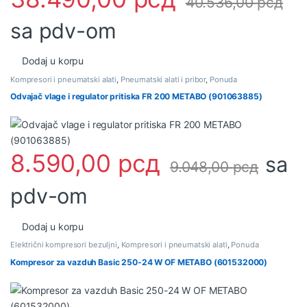
40.536,00
рсд
sa pdv-om
Dodaj u korpu
Kompresori i pneumatski alati
,
Pneumatski alati i pribor
,
Ponuda
Odvajač vlage i regulator pritiska FR 200 METABO (901063885)
8.590,00
рсд
sa
9.048,00
рсд
pdv-om
Dodaj u korpu
Električni kompresori bezuljni
,
Kompresori i pneumatski alati
,
Ponuda
Kompresor za vazduh Basic 250-24 W OF METABO (601532000)