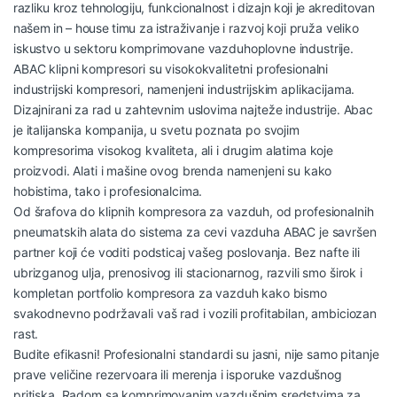
razliku kroz tehnologiju, funkcionalnost i dizajn koji je akreditovan
našem in – house timu za istraživanje i razvoj koji pruža veliko
iskustvo u sektoru komprimovane vazduhoplovne industrije.
ABAC klipni kompresori su visokokvalitetni profesionalni
industrijski kompresori, namenjeni industrijskim aplikacijama.
Dizajnirani za rad u zahtevnim uslovima najteže industrije. Abac
je italijanska kompanija, u svetu poznata po svojim
kompresorima visokog kvaliteta, ali i drugim alatima koje
proizvodi. Alati i mašine ovog brenda namenjeni su kako
hobistima, tako i profesionalcima.
Od šrafova do klipnih kompresora za vazduh, od profesionalnih
pneumatskih alata do sistema za cevi vazduha ABAC je savršen
partner koji će voditi podsticaj vašeg poslovanja. Bez nafte ili
ubrizganog ulja, prenosivog ili stacionarnog, razvili smo širok i
kompletan portfolio kompresora za vazduh kako bismo
svakodnevno podržavali vaš rad i vozili profitabilan, ambiciozan
rast.
Budite efikasni! Profesionalni standardi su jasni, nije samo pitanje
prave veličine rezervoara ili merenja i isporuke vazdušnog
pritiska. Radom sa komprimovanim vazdušnim sredstvima za