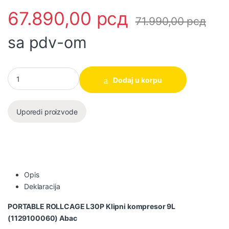
67.890,00
рсд
71.990,00
рсд
sa pdv-om
Klipni kompresor PORTABLE ROLLCAGE L30P 9L (1129100060) A
Dodaj u korpu
Uporedi proizvode
Opis
Deklaracija
PORTABLE ROLLCAGE L30P Klipni kompresor 9L
(1129100060) Abac