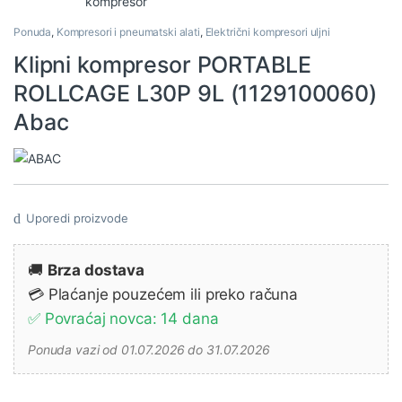
Ponuda
,
Kompresori i pneumatski alati
,
Električni kompresori uljni
Klipni kompresor PORTABLE
ROLLCAGE L30P 9L (1129100060)
Abac
Uporedi proizvode
🚚
Brza dostava
💳 Plaćanje pouzećem ili preko računa
✅ Povraćaj novca: 14 dana
Ponuda vazi od 01.07.2026 do 31.07.2026