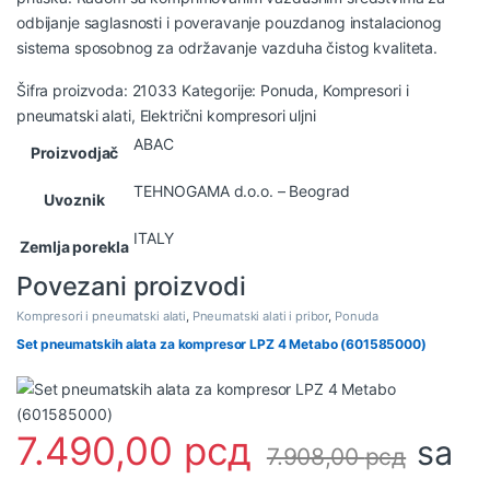
odbijanje saglasnosti i poveravanje pouzdanog instalacionog
sistema sposobnog za održavanje vazduha čistog kvaliteta.
Šifra proizvoda:
21033
Kategorije:
Ponuda
,
Kompresori i
pneumatski alati
,
Električni kompresori uljni
ABAC
Proizvodjač
TEHNOGAMA d.o.o. – Beograd
Uvoznik
ITALY
Zemlja porekla
Povezani proizvodi
Kompresori i pneumatski alati
,
Pneumatski alati i pribor
,
Ponuda
Set pneumatskih alata za kompresor LPZ 4 Metabo (601585000)
7.490,00
рсд
sa
7.908,00
рсд