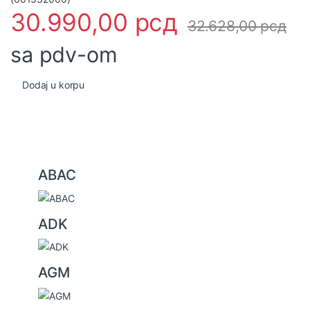
30.990,00
рсд
32.628,00
рсд
sa pdv-om
Dodaj u korpu
B
ABAC
r
a
ADK
n
d
s
AGM
C