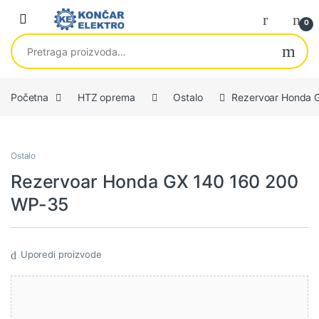
Skip to navigation
Skip to content
0
Pretraga za:
Početna
HTZ oprema
Ostalo
Rezervoar Honda 
Ostalo
Rezervoar Honda GX 140 160 200
WP-35
Uporedi proizvode