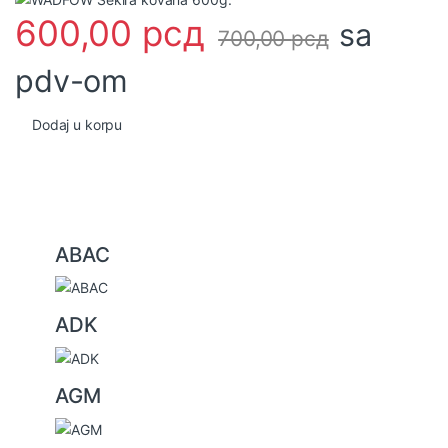
600,00
рсд
sa
700,00
рсд
pdv-om
Dodaj u korpu
B
ABAC
r
a
ADK
n
d
s
AGM
C