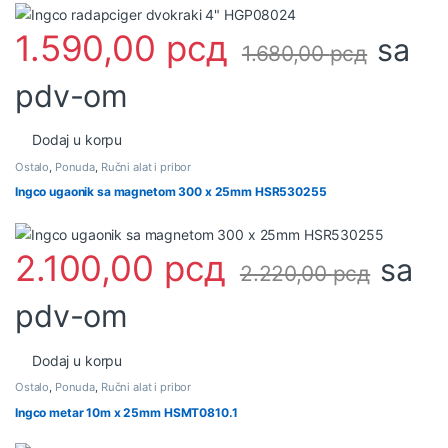
1.590,00
рсд
sa
1.680,00
рсд
pdv-om
Dodaj u korpu
Ostalo
,
Ponuda
,
Ručni alat i pribor
Ingco ugaonik sa magnetom 300 x 25mm HSR530255
2.100,00
рсд
sa
2.220,00
рсд
pdv-om
Dodaj u korpu
Ostalo
,
Ponuda
,
Ručni alat i pribor
Ingco metar 10m x 25mm HSMT0810.1