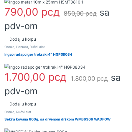
790,00
рсд
sa
850,00
рсд
pdv-om
Dodaj u korpu
Ostalo
,
Ponuda
,
Ručni alat
Ingco radapciger trokraki 4″ HGP08034
1.700,00
рсд
sa
1.800,00
рсд
pdv-om
Dodaj u korpu
Ostalo
,
Ručni alat
Sekira kovana 600g. sa drvenom drškom WMB6306 WADFOW