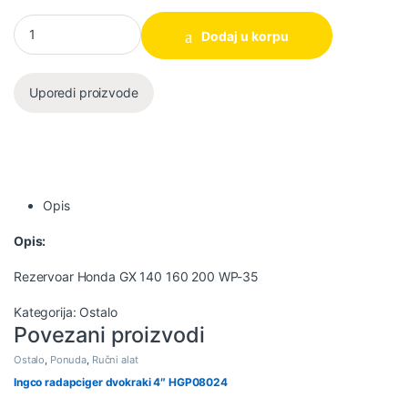
Rezervoar Honda GX 140 160 200 WP-35 količina
Dodaj u korpu
Uporedi proizvode
Opis
Opis:
Rezervoar Honda GX 140 160 200 WP-35
Kategorija:
Ostalo
Povezani proizvodi
Ostalo
,
Ponuda
,
Ručni alat
Ingco radapciger dvokraki 4″ HGP08024