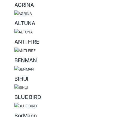
a
AGRINA
r
o
u
ALTUNA
s
e
ANTI FIRE
l
BENMAN
BIHUI
BLUE BIRD
BorMann