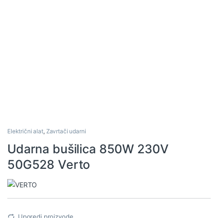
Električni alat
,
Zavrtači udarni
Udarna bušilica 850W 230V
50G528 Verto
Uporedi proizvode