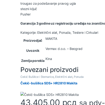
trougao za podešavanje pravog ugla
stezni ključ
Pusher
Garancija 3 godine uz registraciju uređaja na zvaničn
Kategorije:
Električni alat
,
Ponuda
,
Testere i Cirkulari
MAKITA
Proizvodjač
Vermax d.o.o. – Beograd
Uvoznik
Kina
Zemlja porekla
Povezani proizvodi
Čekić Bušilice i Štemarice
,
Električni alat
,
Ponuda
Čekić-bušilica SDS+ HR2810 Makita
43.405,00
рсд
sa pdv