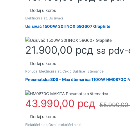
Dodaj u korpu
Električni alat
,
Usisivači
Usisivač 1500W 30l INOX 59G607 Graphite
21.900,00
рсд
sa pdv
Dodaj u korpu
Ponuda
,
Električni alat
,
Čekić Bušilice i Štemarice
Pneumatska SDS – Max štemarica 1100W HM0870C 
43.990,00
рсд
55.990,00
Dodaj u korpu
Električni alat
,
Ostali električni alati