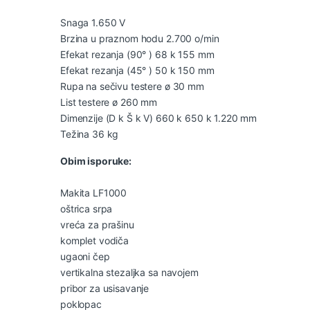
Snaga 1.650 V
Brzina u praznom hodu 2.700 o/min
Efekat rezanja (90° ) 68 k 155 mm
Efekat rezanja (45° ) 50 k 150 mm
Rupa na sečivu testere ø 30 mm
List testere ø 260 mm
Dimenzije (D k Š k V) 660 k 650 k 1.220 mm
Težina 36 kg
Obim isporuke:
Makita LF1000
oštrica srpa
vreća za prašinu
komplet vodiča
ugaoni čep
vertikalna stezaljka sa navojem
pribor za usisavanje
poklopac