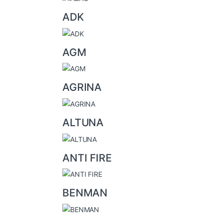
a
ADK
n
d
AGM
s
C
AGRINA
a
r
ALTUNA
o
u
ANTI FIRE
s
e
l
BENMAN