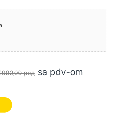
a
sa pdv-om
.990,00
рсд
0W količina