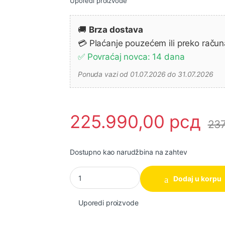
Uporedi proizvode
🚚
Brza dostava
💳 Plaćanje pouzećem ili preko račun
✅ Povraćaj novca: 14 dana
Ponuda vazi od 01.07.2026 do 31.07.2026
225.990,00
рсд
237
Dostupno kao narudžbina na zahtev
Makita LF1000 Potezno-nagibna testera, 1.65
Dodaj u korpu
Uporedi proizvode