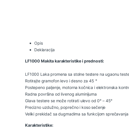
Opis
Deklaracija
LF1000 Makita karakteristike i prednosti:
LF1000 Laka promena sa stolne testere na ugaonu test
Rotirajte gramofon levo i desno za 45 °
Postepeno paljenje, motorna kočnica i elektronska kontr
Radna površina od livenog aluminijuma
Glava testere se može rotirati ulevo od 0° – 45°
Precizno uzdužno, poprečno i koso sečenje
Veliki prekidač sa dugmadima sa funkcijom sprečavanja
Karakteristike: