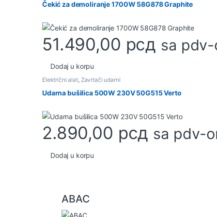
Čekić za demoliranje 1700W 58G878 Graphite
51.490,00
рсд
sa pdv
Dodaj u korpu
Električni alat
,
Zavrtači udarni
Udarna bušilica 500W 230V 50G515 Verto
2.890,00
рсд
sa pdv-
Dodaj u korpu
B
ABAC
r