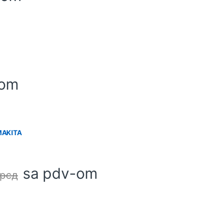
-om
MAKITA
sa pdv-om
рсд