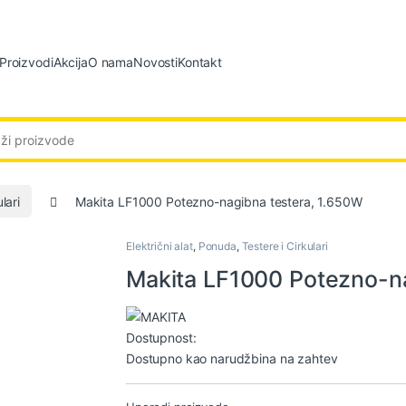
Proizvodi
Akcija
O nama
Novosti
Kontakt
:
lari
Makita LF1000 Potezno-nagibna testera, 1.650W
Električni alat
,
Ponuda
,
Testere i Cirkulari
Makita LF1000 Potezno-na
Dostupnost:
Dostupno kao narudžbina na zahtev