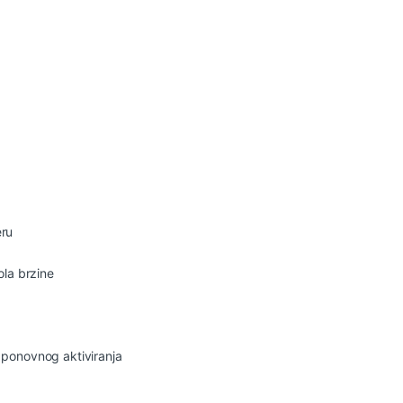
eru
ola brzine
 ponovnog aktiviranja