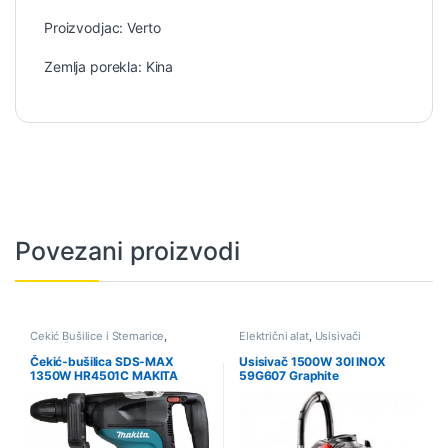
Proizvodjac: Verto
Zemlja porekla: Kina
Povezani proizvodi
Čekić Bušilice i Štemarice
,
Električni alat
,
Usisivači
Električni alat
,
Ponuda
Čekić-bušilica SDS-MAX
Usisivač 1500W 30l INOX
1350W HR4501C MAKITA
59G607 Graphite