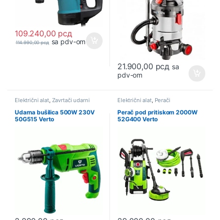
109.240,00
рсд
sa pdv-om
114.990,00
рсд
21.900,00
рсд
sa
pdv-om
Električni alat
,
Zavrtači udarni
Električni alat
,
Perači
Udarna bušilica 500W 230V
Perač pod pritiskom 2000W
50G515 Verto
52G400 Verto