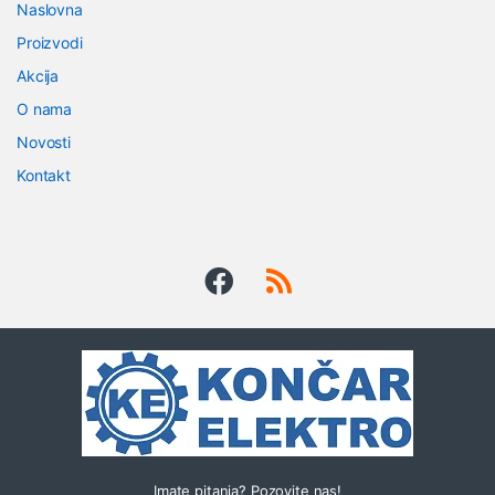
Naslovna
a
Proizvodi
n
Akcija
O nama
d
Novosti
s
Kontakt
C
a
r
o
u
s
e
Imate pitanja? Pozovite nas!