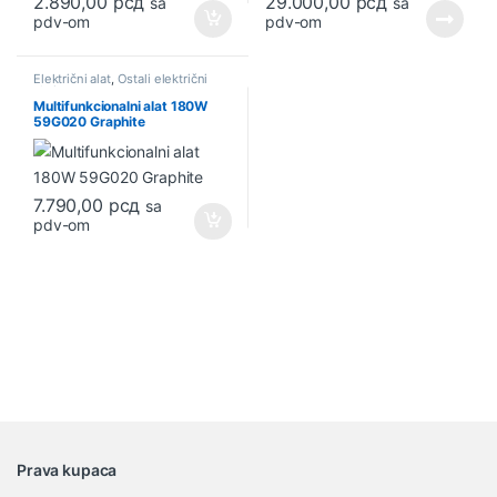
2.890,00
рсд
29.000,00
рсд
sa
sa
pdv-om
pdv-om
Električni alat
,
Ostali električni
alati
Multifunkcionalni alat 180W
59G020 Graphite
7.790,00
рсд
sa
pdv-om
B
Prava kupaca
r