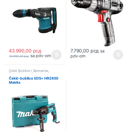
43.990,00
рсд
7.790,00
рсд
sa
sa pdv-om
pdv-om
55.990,00
рсд
Čekić Bušilice i Štemarice
,
Električni alat
,
Ponuda
Čekić-bušilica SDS+ HR2650
Makita