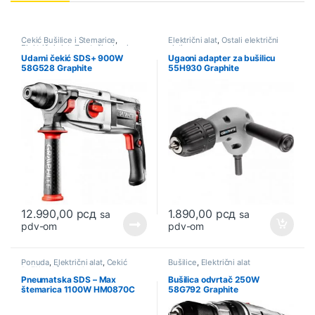
Čekić Bušilice i Štemarice
,
Električni alat
,
Ostali električni
Električni alat
,
Zavrtači udarni
alati
Udarni čekić SDS+ 900W
Ugaoni adapter za bušilicu
58G528 Graphite
55H930 Graphite
12.990,00
рсд
1.890,00
рсд
sa
sa
pdv-om
pdv-om
Ponuda
,
Električni alat
,
Čekić
Bušilice
,
Električni alat
Bušilice i Štemarice
Pneumatska SDS – Max
Bušilica odvrtač 250W
štemarica 1100W HM0870C
58G792 Graphite
MAKITA