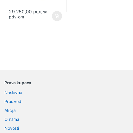
29.250,00
рсд
sa
pdv-om
B
Prava kupaca
r
Naslovna
a
Proizvodi
n
Akcija
O nama
d
Novosti