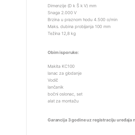
Dimenzije (D k Š k V) mm
Snaga 2.000 V
Brzina u praznom hodu 4.500 o/min
Maks. dubina probijanja 100 mm
Težina 12,8 kg
Obim isporuke:
Makita KC100
lanac za glodanje
Vodič
lančanik
bočni oslonac, set
alat za montažu
Garancija 3 godine uz registraciju uređaja 