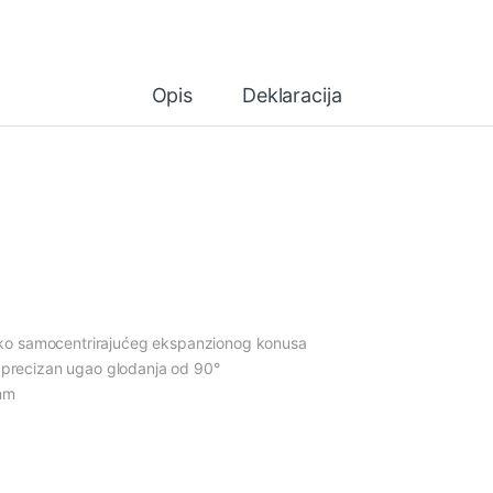
Opis
Deklaracija
o samocentrirajućeg ekspanzionog konusa
e precizan ugao glodanja od 90°
 mm