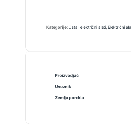
Kategorije:
Ostali električni alati
,
Električni al
Proizvodjač
Uvoznik
Zemlja porekla