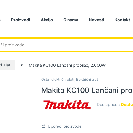
a
Proizvodi
Akcija
O nama
Novosti
Kontakt
:
i alati
Makita KC100 Lančani probijač, 2.000W
Ostali električni alati
,
Električni alat
Makita KC100 Lančani pro
Dostupnost:
Dostu
Uporedi proizvode