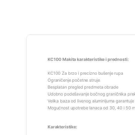
KC100 Makita karakteristike i prednosti:
KC100 Za brzo i precizno bušenje rupa
Ograničenje početne struje
Besplatan pregled predmeta obrade
Udobno podešavanje bočnog graničnika prek
Velika baza od livenog aluminijuma garantuj
Mogućnost upotrebe lanaca od 30, 40 i 50
Karakteristike: