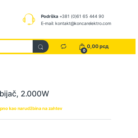
Podrška
+381 (0)61 65 444 90
E-mail: kontakt@koncarelektro.com
0,00
рсд
0
bijač, 2.000W
pno kao narudžbina na zahtev