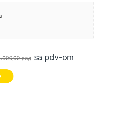
na
sa pdv-om
8.990,00
рсд
ina
u