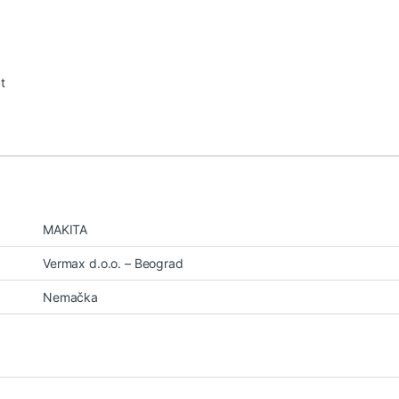
at
MAKITA
Vermax d.o.o. – Beograd
Nemačka