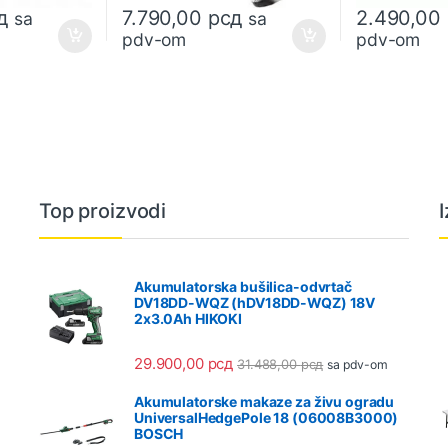
д
7.790,00
рсд
2.490,00
sa
sa
pdv-om
pdv-om
Top proizvodi
Akumulatorska bušilica-odvrtač
DV18DD-WQZ (hDV18DD-WQZ) 18V
2x3.0Ah HIKOKI
29.900,00
рсд
31.488,00
рсд
sa pdv-om
Akumulatorske makaze za živu ogradu
UniversalHedgePole 18 (06008B3000)
BOSCH