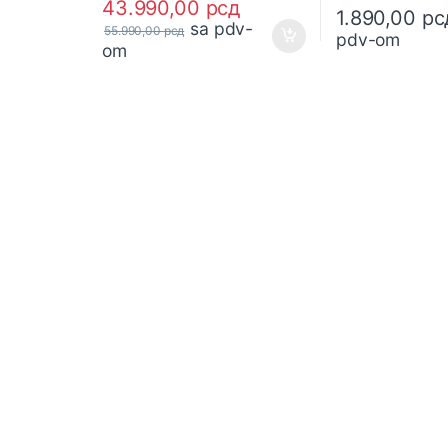
43.990,00
рсд
1.890,00
рс
sa pdv-
55.990,00
рсд
pdv-om
om
B
r
a
n
d
s
C