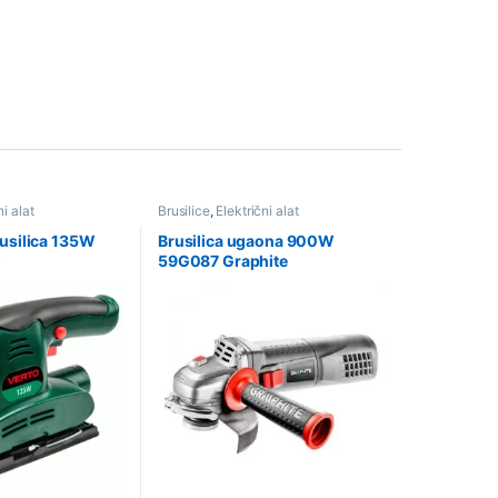
ni alat
Brusilice
,
Električni alat
rusilica 135W
Brusilica ugaona 900W
o
59G087 Graphite