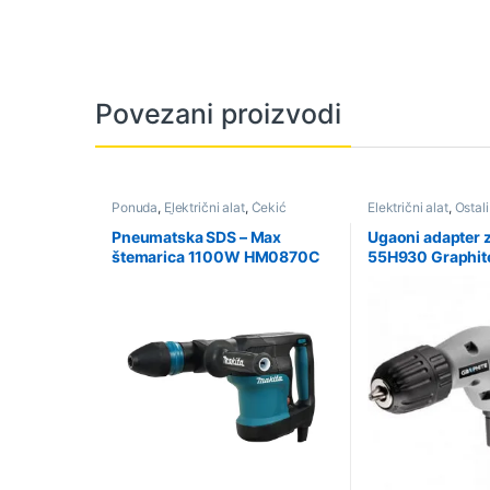
Povezani proizvodi
Ponuda
,
Električni alat
,
Čekić
Električni alat
,
Ostali
Bušilice i Štemarice
Pneumatska SDS – Max
Ugaoni adapter z
štemarica 1100W HM0870C
55H930 Graphit
MAKITA