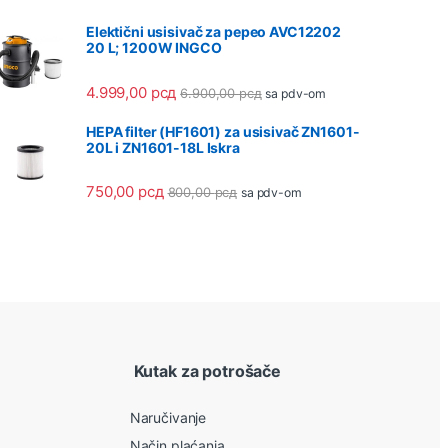
Elektični usisivač za pepeo AVC12202
20 L; 1200W INGCO
4.999,00
рсд
6.900,00
рсд
sa pdv-om
HEPA filter (HF1601) za usisivač ZN1601-
20L i ZN1601-18L Iskra
750,00
рсд
800,00
рсд
sa pdv-om
Kutak za potrošače
Naručivanje
Način plaćanja