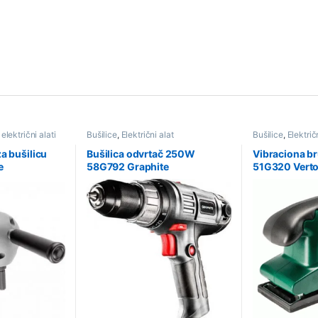
 električni alati
Bušilice
,
Električni alat
Bušilice
,
Električ
a bušilicu
Bušilica odvrtač 250W
Vibraciona b
e
58G792 Graphite
51G320 Vert