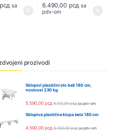
рсд
6.490,00
рсд
sa
sa
pdv-om
Izdvojeni prozivodi
Sklopivi plastični sto beli 180 cm,
nosivost 230 kg
5.590,00
рсд
8.125,00
рсд
sa pdv-om
Sklopiva plastična klupa bela 180 cm
4.500,00
рсд
6.000,00
рсд
sa pdv-om