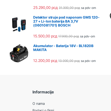
25.290,00
рсд
31.300,00
рсд
sa pdv-om
Detektor struje pod naponom GMS 120-
27 + Li-Ion baterija BA 3,7V
(0601081701) BOSCH
15.500,00
рсд
17.900,00
рсд
sa pdv-om
Akumulator - Baterija 18V - BL1820B
MAKITA
12.200,00
рсд
13.000,00
рсд
sa pdv-om
Informacije
O nama
Podaci o firmi