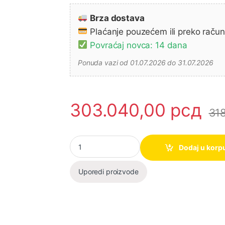
Brza dostava
Plaćanje pouzećem ili preko raču
Povraćaj novca: 14 dana
Ponuda vazi od 01.07.2026 do 31.07.2026
303.040,00
рсд
31
Makita KC100 Lančani probijač, 2.000W količ
Dodaj u korp
Uporedi proizvode