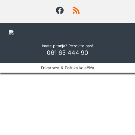
a
r
o
u
Imate pitanja? Pozovite nas!
s
061 65 444 90
e
Privatnost & Politika kolačića
l