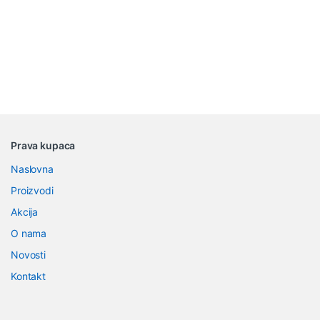
B
Prava kupaca
r
Naslovna
a
Proizvodi
n
Akcija
O nama
d
Novosti
s
Kontakt
C