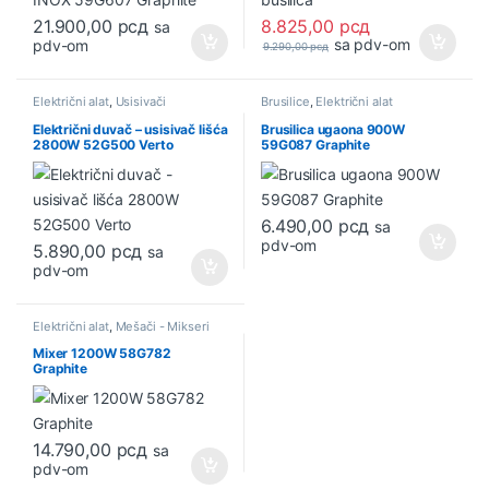
21.900,00
рсд
8.825,00
рсд
sa
sa pdv-om
pdv-om
9.290,00
рсд
Električni alat
,
Usisivači
Brusilice
,
Električni alat
Električni duvač – usisivač lišća
Brusilica ugaona 900W
2800W 52G500 Verto
59G087 Graphite
6.490,00
рсд
sa
pdv-om
5.890,00
рсд
sa
pdv-om
Električni alat
,
Mešači - Mikseri
Mixer 1200W 58G782
Graphite
14.790,00
рсд
sa
pdv-om