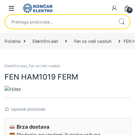
Skip to navigation
Skip to content
0
Pretraga za:
Početna
Električni alat
Fen za vreli vazduh
FEN 
Električni alat
,
Fen za vreli vazduh
FEN HAM1019 FERM
Uporedi proizvode
Brza dostava
Plaćanje pouzećem ili preko računa