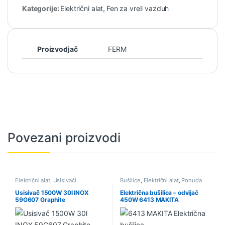
Kategorije:
Električni alat
,
Fen za vreli vazduh
Proizvodjač
FERM
Povezani proizvodi
Električni alat
,
Usisivači
Bušilice
,
Električni alat
,
Ponuda
Usisivač 1500W 30l INOX
Električna bušilica – odvijač
59G607 Graphite
450W 6413 MAKITA