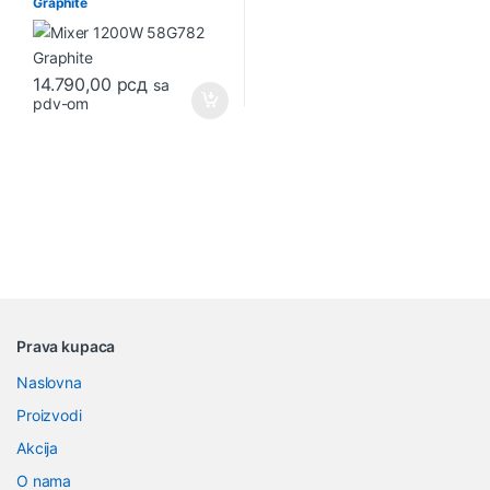
Graphite
14.790,00
рсд
sa
pdv-om
B
Prava kupaca
r
Naslovna
a
Proizvodi
n
Akcija
O nama