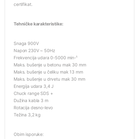
certifikat.
Tehničke karakteristike:
Snaga 900V
Napon 230V ~ 50Hz
Frekvencija udara 0-5000 min-¹
Maks. bušenje u betonu mak 30 mm
Maks. bušenje u čeliku mak 13 mm
Maks. bušenje u drvetu mak 30 mm
Energija udara 3,4 J
Chuck range SDS +
Dužina kabla 3 m
Rotacija desno-levo
Težina 3,2 kg
Obim isporuke: