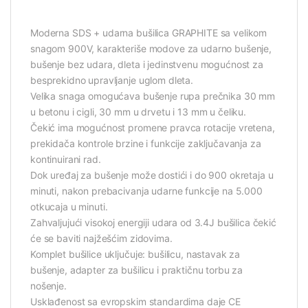
Moderna SDS + udarna bušilica GRAPHITE sa velikom
snagom 900V, karakteriše modove za udarno bušenje,
bušenje bez udara, dleta i jedinstvenu mogućnost za
besprekidno upravljanje uglom dleta.
Velika snaga omogućava bušenje rupa prečnika 30 mm
u betonu i cigli, 30 mm u drvetu i 13 mm u čeliku.
Čekić ima mogućnost promene pravca rotacije vretena,
prekidača kontrole brzine i funkcije zaključavanja za
kontinuirani rad.
Dok uređaj za bušenje može dostići i do 900 okretaja u
minuti, nakon prebacivanja udarne funkcije na 5.000
otkucaja u minuti.
Zahvaljujući visokoj energiji udara od 3.4J bušilica čekić
će se baviti najžešćim zidovima.
Komplet bušilice uključuje: bušilicu, nastavak za
bušenje, adapter za bušilicu i praktičnu torbu za
nošenje.
Usklađenost sa evropskim standardima daje CE