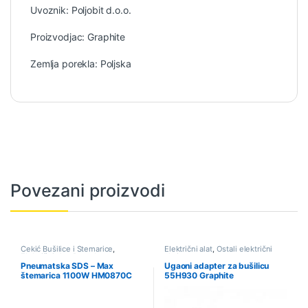
Uvoznik: Poljobit d.o.o.
Proizvodjac: Graphite
Zemlja porekla: Poljska
Povezani proizvodi
Čekić Bušilice i Štemarice
,
Električni alat
,
Ostali električni
Električni alat
,
Ponuda
alati
Pneumatska SDS – Max
Ugaoni adapter za bušilicu
štemarica 1100W HM0870C
55H930 Graphite
MAKITA