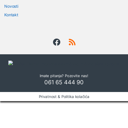
d
Novosti
s
Kontakt
C
a
r
o
u
Imate pitanja? Pozovite nas!
s
061 65 444 90
e
Privatnost & Politika kolačića
l