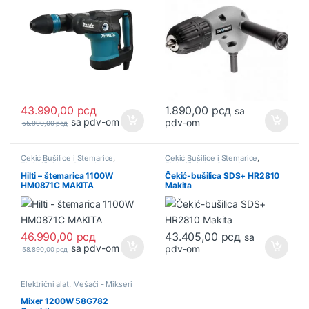
43.990,00
рсд
1.890,00
рсд
sa
sa pdv-om
pdv-om
55.990,00
рсд
Čekić Bušilice i Štemarice
,
Čekić Bušilice i Štemarice
,
Električni alat
,
Ponuda
Električni alat
,
Ponuda
Hilti – štemarica 1100W
Čekić-bušilica SDS+ HR2810
HM0871C MAKITA
Makita
46.990,00
рсд
43.405,00
рсд
sa
sa pdv-om
pdv-om
58.890,00
рсд
Električni alat
,
Mešači - Mikseri
Mixer 1200W 58G782