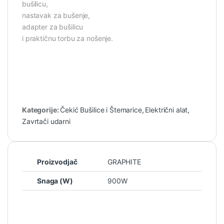
bušilicu,
nastavak za bušenje,
adapter za bušilicu
i praktičnu torbu za nošenje.
Kategorije:
Čekić Bušilice i Štemarice
,
Električni alat
,
Zavrtači udarni
Proizvodjač
GRAPHITE
Snaga (W)
900W