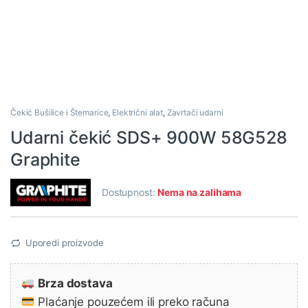
Čekić Bušilice i Štemarice
,
Električni alat
,
Zavrtači udarni
Udarni čekić SDS+ 900W 58G528
Graphite
Dostupnost:
Nema na zalihama
Uporedi proizvode
Brza dostava
Plaćanje pouzećem ili preko računa