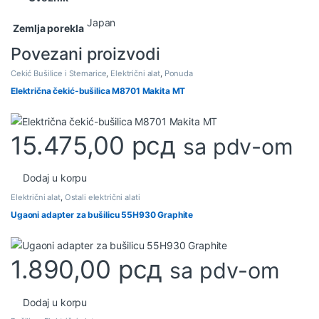
Japan
Zemlja porekla
Povezani proizvodi
Čekić Bušilice i Štemarice
,
Električni alat
,
Ponuda
Električna čekić-bušilica M8701 Makita MT
15.475,00
рсд
sa pdv-om
Dodaj u korpu
Električni alat
,
Ostali električni alati
Ugaoni adapter za bušilicu 55H930 Graphite
1.890,00
рсд
sa pdv-om
Dodaj u korpu