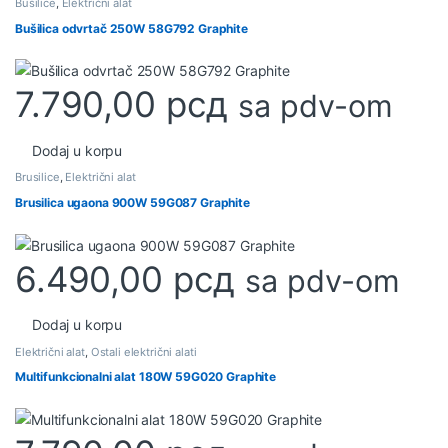
Bušilice
,
Električni alat
Bušilica odvrtač 250W 58G792 Graphite
7.790,00
рсд
sa pdv-om
Dodaj u korpu
Brusilice
,
Električni alat
Brusilica ugaona 900W 59G087 Graphite
6.490,00
рсд
sa pdv-om
Dodaj u korpu
Električni alat
,
Ostali električni alati
Multifunkcionalni alat 180W 59G020 Graphite