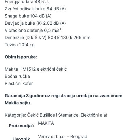
Energija udara 48,5 J.
Zvučni pritisak buke 84 dB (A)
Snaga buke 104 dB (A)
Devijacija buke (K) 2,02 dB (A)
Vibraciono dletenje 6,5 m/s²
Dimenzije (D k Š k V) 809 k 130 k 266 mm
Težina 20,4 kg
Obim isporuke:
Makita HM1512 električni čekić
Bočna ručka
Plastični kofer
Garancija 3 godine uz registraciju uređaja na zvaničnom
Makita sajtu.
Kategorije:
Čekić Bušilice i Štemarice
,
Električni alat
MAKITA
Proizvodjač
Vermax d.o.o. – Beograd
Uvoznik