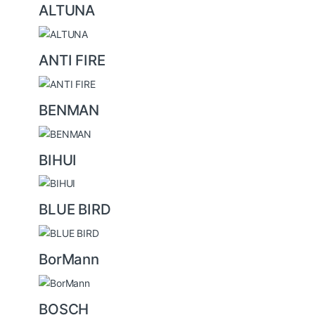
u
ALTUNA
s
e
ANTI FIRE
l
BENMAN
BIHUI
BLUE BIRD
BorMann
BOSCH