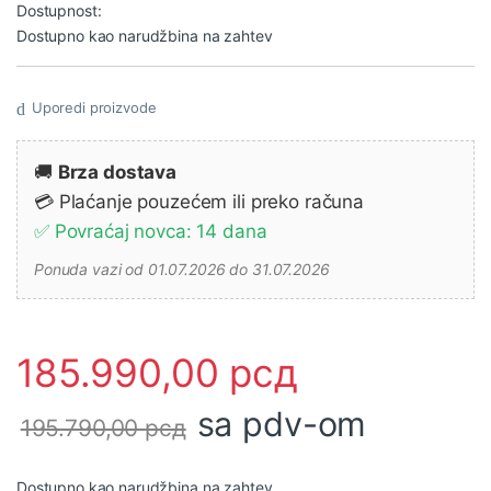
Dostupnost:
Dostupno kao narudžbina na zahtev
Uporedi proizvode
🚚
Brza dostava
💳 Plaćanje pouzećem ili preko računa
✅ Povraćaj novca: 14 dana
Ponuda vazi od 01.07.2026 do 31.07.2026
185.990,00
рсд
sa pdv-om
195.790,00
рсд
Dostupno kao narudžbina na zahtev