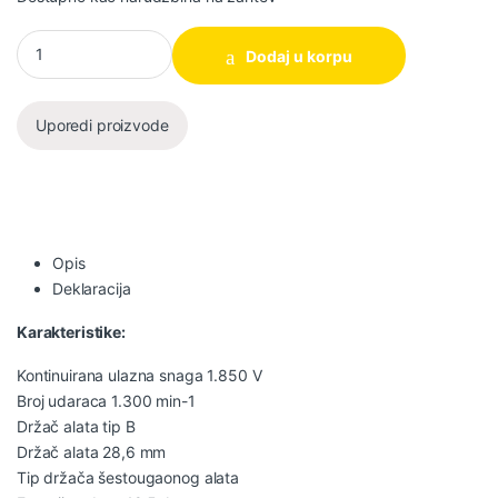
Makita Električni čekić za rušenje HM1512 količina
Dodaj u korpu
Uporedi proizvode
Opis
Deklaracija
Karakteristike:
Kontinuirana ulazna snaga 1.850 V
Broj udaraca 1.300 min-1
Držač alata tip B
Držač alata 28,6 mm
Tip držača šestougaonog alata