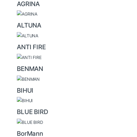
AGRINA
r
o
u
ALTUNA
s
e
ANTI FIRE
l
BENMAN
BIHUI
BLUE BIRD
BorMann