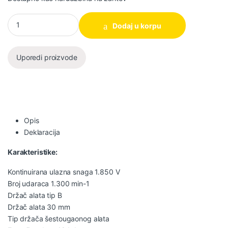
Makita Električni čekić za rušenje HM1501 količina
Dodaj u korpu
Uporedi proizvode
Opis
Deklaracija
Karakteristike:
Kontinuirana ulazna snaga 1.850 V
Broj udaraca 1.300 min-1
Držač alata tip B
Držač alata 30 mm
Tip držača šestougaonog alata