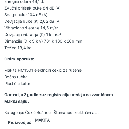
Energija udara 48,1 J.
Zvučni pritisak buke 84 dB (A)
Snaga buke 104 dB (A)
Devijacija buke (K) 2,02 dB (A)
Vibraciono dletenje 14,5 m/s²
Devijacija vibracija (K) 1,5 m/s²
Dimenzije (D k Š k V) 781 k 130 k 266 mm
Težina 18,4 kg
Obim isporuke:
Makita HM1501 električni čekić za rušenje
Bočna ručka
Plastični kofer
Garancija 3 godine uz registraciju uređaja na zvaničnom
Makita sajtu.
Kategorije:
Čekić Bušilice i Štemarice
,
Električni alat
MAKITA
Proizvodjač