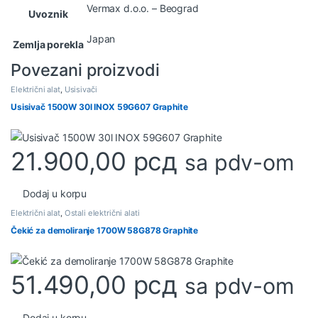
Vermax d.o.o. – Beograd
Uvoznik
Japan
Zemlja porekla
Povezani proizvodi
Električni alat
,
Usisivači
Usisivač 1500W 30l INOX 59G607 Graphite
21.900,00
рсд
sa pdv-om
Dodaj u korpu
Električni alat
,
Ostali električni alati
Čekić za demoliranje 1700W 58G878 Graphite
51.490,00
рсд
sa pdv-om
Dodaj u korpu