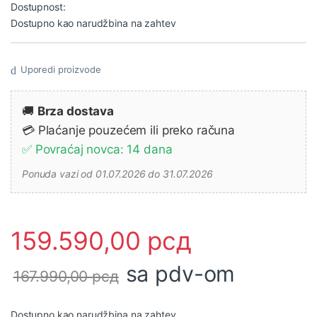
Dostupnost:
Dostupno kao narudžbina na zahtev
Uporedi proizvode
🚚
Brza dostava
💳 Plaćanje pouzećem ili preko računa
✅ Povraćaj novca: 14 dana
Ponuda vazi od 01.07.2026 do 31.07.2026
159.590,00
рсд
sa pdv-om
167.990,00
рсд
Dostupno kao narudžbina na zahtev