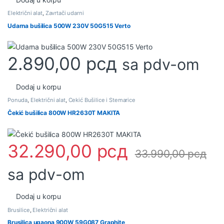
Električni alat
,
Zavrtači udarni
Udarna bušilica 500W 230V 50G515 Verto
2.890,00
рсд
sa pdv-om
Dodaj u korpu
Ponuda
,
Električni alat
,
Čekić Bušilice i Štemarice
Čekić bušilica 800W HR2630T MAKITA
32.290,00
рсд
33.990,00
рсд
sa pdv-om
Dodaj u korpu
Brusilice
,
Električni alat
Brusilica ugaona 900W 59G087 Graphite