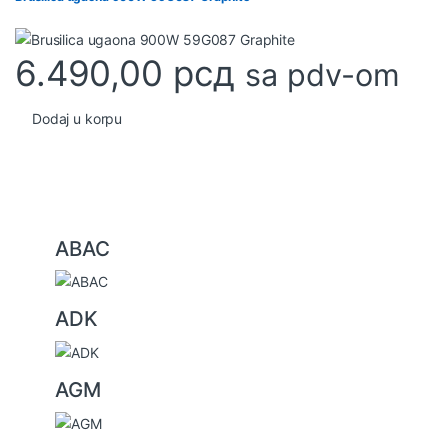
6.490,00
рсд
sa pdv-om
Dodaj u korpu
B
ABAC
r
a
ADK
n
d
s
AGM
C
a