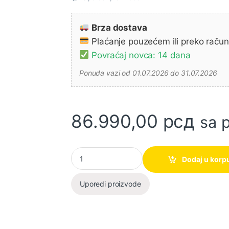
Brza dostava
Plaćanje pouzećem ili preko raču
Povraćaj novca: 14 dana
Ponuda vazi od 01.07.2026 do 31.07.2026
86.990,00
рсд
sa 
Elektro čekić - bušilica SDS - MAX 1100W HR
Dodaj u korp
Uporedi proizvode