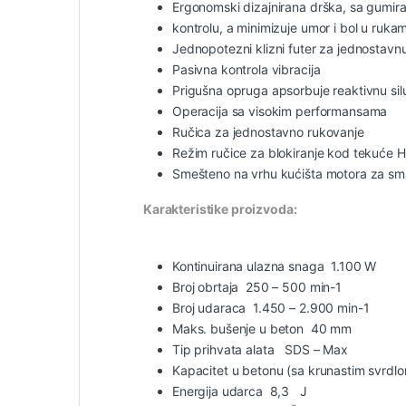
Ergonomski dizajnirana drška, sa gumi
kontrolu, a minimizuje umor i bol u ruka
Jednopotezni klizni futer za jednostav
Pasivna kontrola vibracija
Prigušna opruga apsorbuje reaktivnu sil
Operacija sa visokim performansama
Ručica za jednostavno rukovanje
Režim ručice za blokiranje kod tekuće H
Smešteno na vrhu kućišta motora za sm
Karakteristike proizvoda:
Kontinuirana ulazna snaga 1.100 W
Broj obrtaja 250 – 500 min-1
Broj udaraca 1.450 – 2.900 min-1
Maks. bušenje u beton 40 mm
Tip prihvata alata SDS – Max
Kapacitet u betonu (sa krunastim svrd
Energija udarca 8,3 J