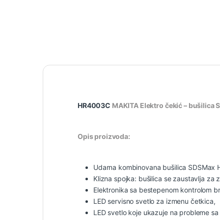
HR4003C
MAKITA Elektro čekić – bušilic
Opis proizvoda:
Udarna kombinovana bušilica SDSMax
Klizna spojka: bušilica se zaustavlja za
Elektronika sa bestepenom kontrolom b
LED servisno svetlo za izmenu četkica,
LED svetlo koje ukazuje na probleme sa 