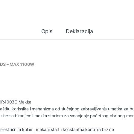
Opis
Deklaracija
a SDS – MAX 1100W
 HR4003C Makita
 zaštitu korisnika i mehanizma od slučajnog zabravljivanja umetka za b
rzine sa biranjem i mekim startom za smanjenje početnog obrtnog mo
električnim kolom, mekani start i konstantna kontrola brzine