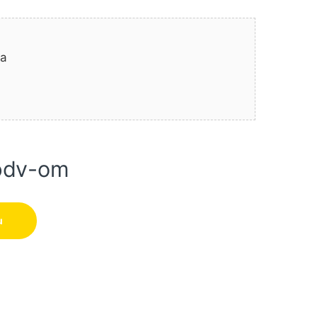
na
pdv-om
4003C MAKITA količina
u