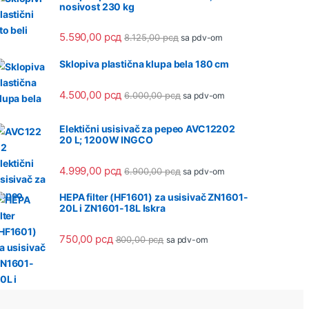
nosivost 230 kg
5.590,00
рсд
8.125,00
рсд
sa pdv-om
Sklopiva plastična klupa bela 180 cm
4.500,00
рсд
6.000,00
рсд
sa pdv-om
Elektični usisivač za pepeo AVC12202
20 L; 1200W INGCO
4.999,00
рсд
6.900,00
рсд
sa pdv-om
HEPA filter (HF1601) za usisivač ZN1601-
20L i ZN1601-18L Iskra
750,00
рсд
800,00
рсд
sa pdv-om