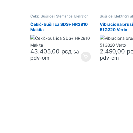
Čekić Bušilice i Štemarice
,
Električni
Bušilice
,
Električni a
alat
,
Ponuda
Čekić-bušilica SDS+ HR2810
Vibraciona brus
Makita
51G320 Verto
43.405,00
рсд
2.490,00
р
sa
pdv-om
pdv-om
B
r
a