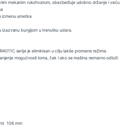
ranim mekanim rukohvatom, obezbeđuje udobno držanje i veću
ma
nu izmenu umetka
u izazvanu burgijom u trenutku udara.
R4011C serije je eliminisan u cilju lakše promene režima.
anjenje mogućnosti loma, čak i ako se mašina nemarno odloži
lom) 106 mm