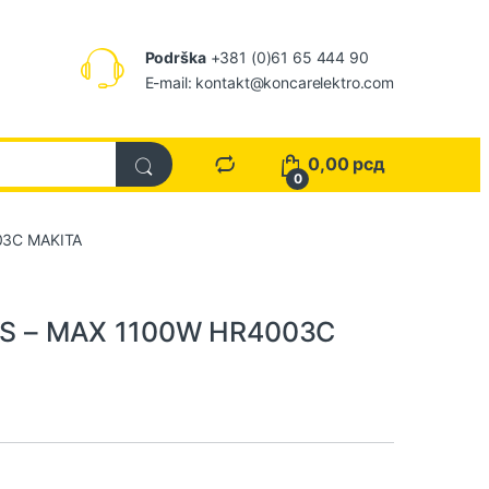
Podrška
+381 (0)61 65 444 90
E-mail: kontakt@koncarelektro.com
0,00
рсд
0
003C MAKITA
 SDS – MAX 1100W HR4003C