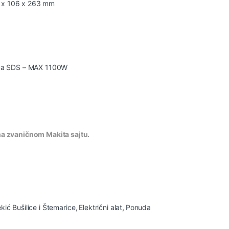
79 x 106 x 263 mm
ca
SDS – MAX 1100W
na zvaničnom Makita sajtu.
kić Bušilice i Štemarice
,
Električni alat
,
Ponuda