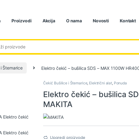
a
Proizvodi
Akcija
O nama
Novosti
Kontakt
:
 i Štemarice
Elektro čekić – bušilica SDS – MAX 1100W HR4
Čekić Bušilice i Štemarice
,
Električni alat
,
Ponuda
Elektro čekić – bušilica
MAKITA
Uporedi proizvode