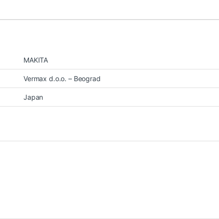
MAKITA
Vermax d.o.o. – Beograd
Japan