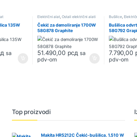
lat
Električni alat
,
Ostali električni alati
Bušilice
,
Električ
ilica 135W
Čekić za demoliranje 1700W
Bušilica odv
58G878 Graphite
58G792 Grap
сд
51.490,00
рсд
7.790,00
sa
sa
pdv-om
pdv-om
Top proizvodi
Makita HR5212C Čekić-bušilica, 1.510 W