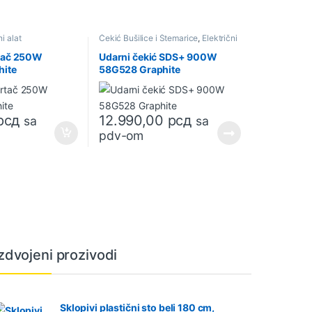
ni alat
Čekić Bušilice i Štemarice
,
Električni
alat
,
Zavrtači udarni
rtač 250W
Udarni čekić SDS+ 900W
hite
58G528 Graphite
рсд
12.990,00
рсд
sa
sa
pdv-om
Izdvojeni prozivodi
Sklopivi plastični sto beli 180 cm,