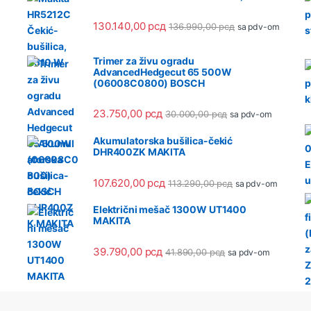
130.140,00
рсд
136.990,00
рсд
sa pdv-om
Trimer za živu ogradu
AdvancedHedgecut 65 500W
(06008C0800) BOSCH
23.750,00
рсд
30.000,00
рсд
sa pdv-om
Akumulatorska bušilica-čekić
DHR400ZK MAKITA
107.620,00
рсд
113.290,00
рсд
sa pdv-om
Električni mešač 1300W UT1400
MAKITA
39.790,00
рсд
41.890,00
рсд
sa pdv-om