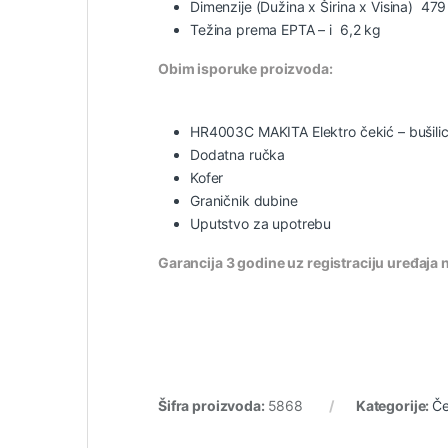
Dimenzije (Dužina x Širina x Visina) 4
Težina prema EPTA – i 6,2 kg
Obim isporuke proizvoda:
HR4003C MAKITA
Elektro čekić – bušili
Dodatna ručka
Kofer
Graničnik dubine
Uputstvo za upotrebu
Garancija 3 godine uz registraciju uređaja 
Šifra proizvoda:
5868
Kategorije:
Če