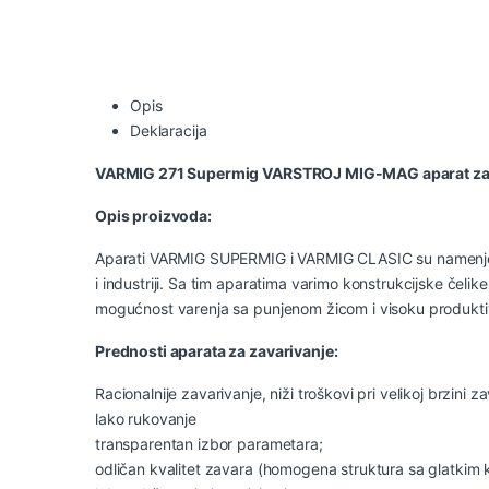
Opis
Deklaracija
VARMIG 271 Supermig
VARSTROJ MIG-MAG aparat za 
Opis proizvoda:
Aparati VARMIG SUPERMIG i VARMIG CLASIC su namenjeni
i industriji. Sa tim aparatima varimo konstrukcijske čelik
mogućnost varenja sa punjenom žicom i visoku produktivn
Prednosti aparata za zavarivanje:
Racionalnije zavarivanje, niži troškovi pri velikoj brzini z
lako rukovanje
transparentan izbor parametara;
odličan kvalitet zavara (homogena struktura sa glatkim