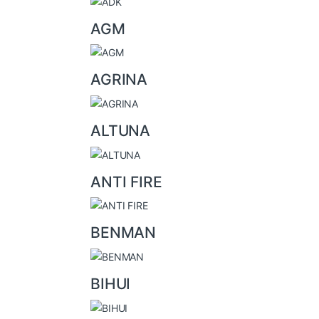
d
AGM
s
C
AGRINA
a
r
ALTUNA
o
u
ANTI FIRE
s
e
l
BENMAN
BIHUI