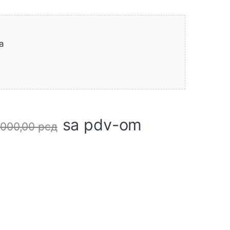
a
sa pdv-om
.000,00
рсд