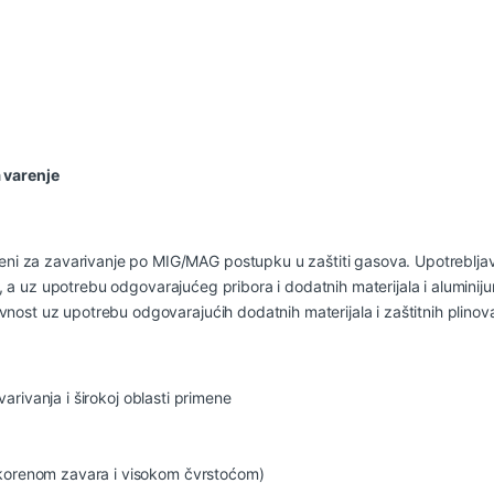
varenje
 za zavarivanje po MIG/MAG postupku u zaštiti gasova. Upotrebljav
e, a uz upotrebu odgovarajućeg pribora i dodatnih materijala i aluminiju
ost uz upotrebu odgovarajućih dodatnih materijala i zaštitnih plinov
avarivanja i širokoj oblasti primene
 korenom zavara i visokom čvrstoćom)