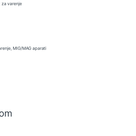
 za varenje
arenje
,
MIG/MAG aparati
-om