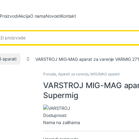
Proizvodi
Akcija
O nama
Novosti
Kontakt
:
 aparati
VARSTROJ MIG-MAG aparat za varenje VARMIG 271
Ponuda
,
Aparati za varenje
,
MIG/MAG aparati
VARSTROJ MIG-MAG apara
Supermig
Dostupnost:
Nema na zalihama
Uporedi proizvode