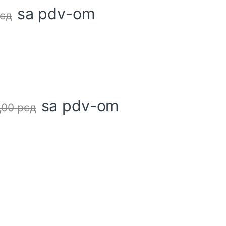
sa pdv-om
сд
sa pdv-om
,00
рсд