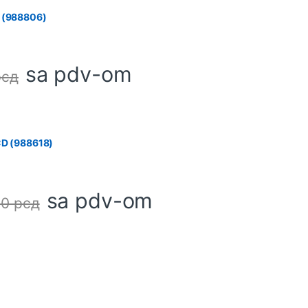
C (988806)
sa pdv-om
рсд
CD (988618)
sa pdv-om
00
рсд