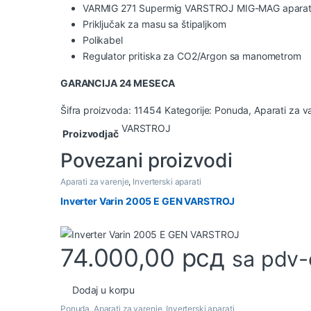
VARMIG 271 Supermig
VARSTROJ MIG-MAG
aparat
Priključak za masu sa štipaljkom
Polikabel
Regulator pritiska za CO2/Argon sa manometrom
GARANCIJA 24 MESECA
Šifra proizvoda:
11454
Kategorije:
Ponuda
,
Aparati za v
VARSTROJ
Proizvodjač
Povezani proizvodi
Aparati za varenje
,
Inverterski aparati
Inverter Varin 2005 E GEN VARSTROJ
74.000,00
рсд
sa pdv
Dodaj u korpu
Ponuda
,
Aparati za varenje
,
Inverterski aparati