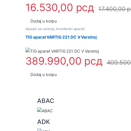
16.530,00
рсд
17.400,00
р
Dodaj u korpu
Aparati za varenje
,
Inverterski aparati
TIG aparat VARTIG 221 DC V Varstroj
389.990,00
рсд
409.500
Dodaj u korpu
B
ABAC
r
a
ADK
n