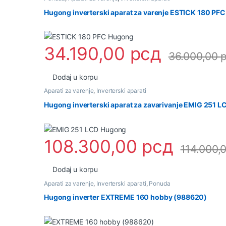
Hugong inverterski aparat za varenje ESTICK 180 PF
34.190,00
рсд
36.000,00
Dodaj u korpu
Aparati za varenje
,
Inverterski aparati
Hugong inverterski aparat za zavarivanje EMIG 251 L
108.300,00
рсд
114.000,
Dodaj u korpu
Aparati za varenje
,
Inverterski aparati
,
Ponuda
Hugong inverter EXTREME 160 hobby (988620)