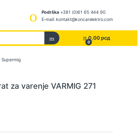
Podrška
+381 (0)61 65 444 90
E-mail: kontakt@koncarelektro.com
0,00
рсд
0
 Supermig
t za varenje VARMIG 271