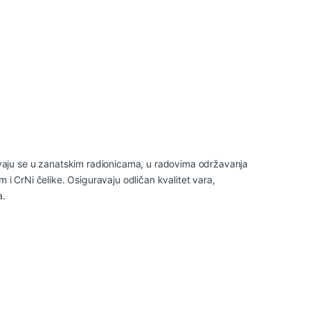
aju se u zanatskim radionicama, u radovima održavanja
m i CrNi čelike. Osiguravaju odličan kvalitet vara,
a.