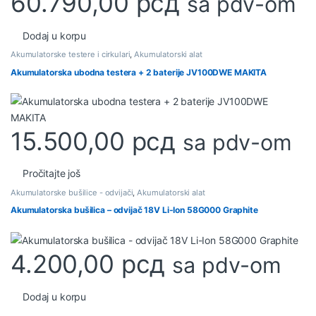
60.790,00
рсд
sa pdv-om
Dodaj u korpu
Akumulatorske testere i cirkulari
,
Akumulatorski alat
Akumulatorska ubodna testera + 2 baterije JV100DWE MAKITA
15.500,00
рсд
sa pdv-om
Pročitajte još
Akumulatorske bušilice - odvijači
,
Akumulatorski alat
Akumulatorska bušilica – odvijač 18V Li-Ion 58G000 Graphite
4.200,00
рсд
sa pdv-om
Dodaj u korpu