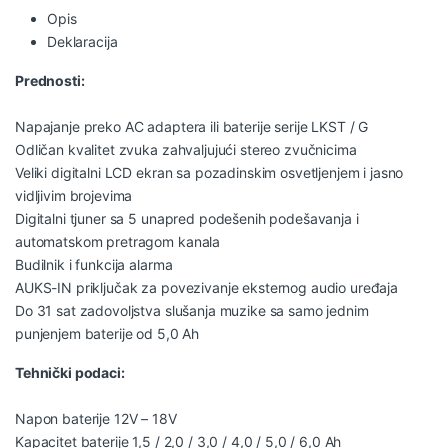
Opis
Deklaracija
Prednosti:
Napajanje preko AC adaptera ili baterije serije LKST / G
Odličan kvalitet zvuka zahvaljujući stereo zvučnicima
Veliki digitalni LCD ekran sa pozadinskim osvetljenjem i jasno
vidljivim brojevima
Digitalni tjuner sa 5 unapred podešenih podešavanja i
automatskom pretragom kanala
Budilnik i funkcija alarma
AUKS-IN priključak za povezivanje eksternog audio uređaja
Do 31 sat zadovoljstva slušanja muzike sa samo jednim
punjenjem baterije od 5,0 Ah
Tehnički podaci:
Napon baterije 12V – 18V
Kapacitet baterije 1,5 / 2,0 / 3,0 / 4,0 / 5,0 / 6,0 Ah