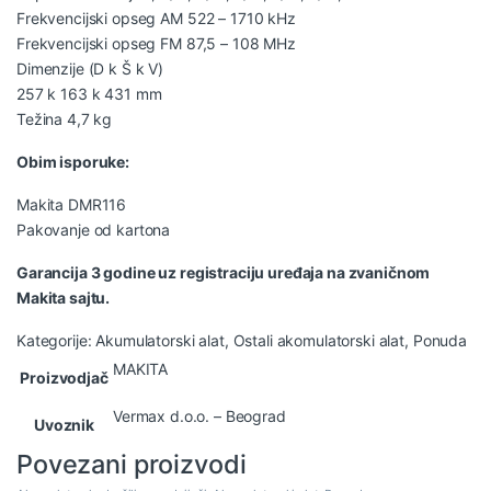
Frekvencijski opseg AM 522 – 1710 kHz
Frekvencijski opseg FM 87,5 – 108 MHz
Dimenzije (D k Š k V)
257 k 163 k 431 mm
Težina 4,7 kg
Obim isporuke:
Makita DMR116
Pakovanje od kartona
Garancija 3 godine uz registraciju uređaja na zvaničnom
Makita sajtu.
Kategorije:
Akumulatorski alat
,
Ostali akomulatorski alat
,
Ponuda
MAKITA
Proizvodjač
Vermax d.o.o. – Beograd
Uvoznik
Povezani proizvodi