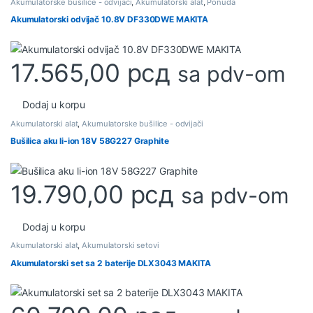
Akumulatorske bušilice - odvijači
,
Akumulatorski alat
,
Ponuda
Akumulatorski odvijač 10.8V DF330DWE MAKITA
17.565,00
рсд
sa pdv-om
Dodaj u korpu
Akumulatorski alat
,
Akumulatorske bušilice - odvijači
Bušilica aku li-ion 18V 58G227 Graphite
19.790,00
рсд
sa pdv-om
Dodaj u korpu
Akumulatorski alat
,
Akumulatorski setovi
Akumulatorski set sa 2 baterije DLX3043 MAKITA