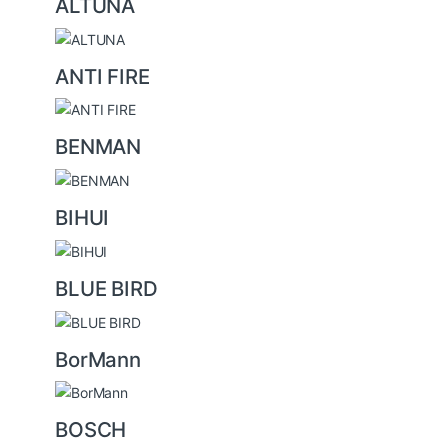
u
ALTUNA
s
e
ANTI FIRE
l
BENMAN
BIHUI
BLUE BIRD
BorMann
BOSCH