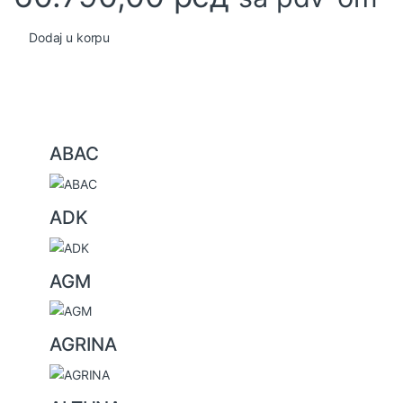
Dodaj u korpu
B
ABAC
r
a
ADK
n
d
s
AGM
C
a
AGRINA
r
o