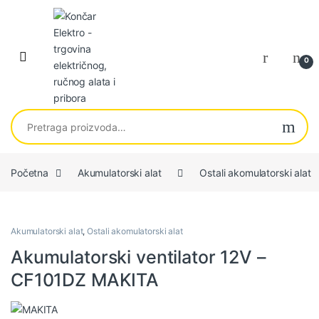
Skip to navigation
Skip to content
0
Pretraga za:
Početna
Akumulatorski alat
Ostali akomulatorski alat
Akumulatorski alat
,
Ostali akomulatorski alat
Akumulatorski ventilator 12V –
CF101DZ MAKITA