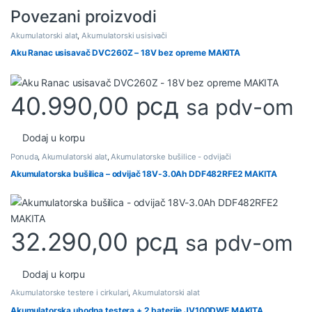
Povezani proizvodi
Akumulatorski alat
,
Akumulatorski usisivači
Aku Ranac usisavač DVC260Z – 18V bez opreme MAKITA
40.990,00
рсд
sa pdv-om
Dodaj u korpu
Ponuda
,
Akumulatorski alat
,
Akumulatorske bušilice - odvijači
Akumulatorska bušilica – odvijač 18V-3.0Ah DDF482RFE2 MAKITA
32.290,00
рсд
sa pdv-om
Dodaj u korpu
Akumulatorske testere i cirkulari
,
Akumulatorski alat
Akumulatorska ubodna testera + 2 baterije JV100DWE MAKITA