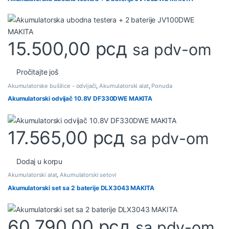
15.500,00
рсд
sa pdv-om
Pročitajte još
Akumulatorske bušilice - odvijači
,
Akumulatorski alat
,
Ponuda
Akumulatorski odvijač 10.8V DF330DWE MAKITA
17.565,00
рсд
sa pdv-om
Dodaj u korpu
Akumulatorski alat
,
Akumulatorski setovi
Akumulatorski set sa 2 baterije DLX3043 MAKITA
60.790,00
рсд
sa pdv-om