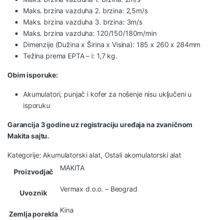
Maks. brzina vazduha 2. brzina: 2,5m/s
Maks. brzina vazduha 3. brzina: 3m/s
Maks. brzina vazduha: 120/150/180m/min
Dimenzije (Dužina x Širina x Visina): 185 x 260 x 284mm
Težina prema EPTA – i: 1,7 kg.
Obim isporuke:
Akumulatori, punjač i kofer za nošenje nisu uključeni u
isporuku
Garancija 3 godine uz registraciju uređaja na zvaničnom
Makita sajtu.
Kategorije:
Akumulatorski alat
,
Ostali akomulatorski alat
MAKITA
Proizvodjač
Vermax d.o.o. – Beograd
Uvoznik
Kina
Zemlja porekla