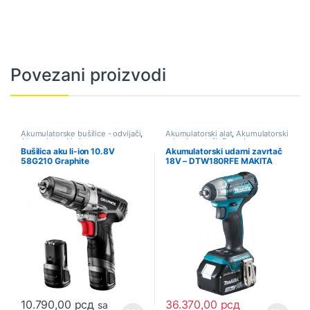
Povezani proizvodi
Akumulatorske bušilice - odvijači
,
Akumulatorski alat
,
Akumulatorski
Akumulatorski alat
udarni zavrtači
,
Ponuda
Bušilica aku li-ion 10.8V
Akumulatorski udarni zavrtač
58G210 Graphite
18V – DTW180RFE MAKITA
10.790,00
рсд
36.370,00
рсд
sa