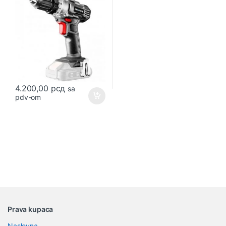
4.200,00
рсд
sa
pdv-om
B
Prava kupaca
r
Naslovna