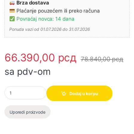
Brza dostava
Plaćanje pouzećem ili preko računa
Povraćaj novca: 14 dana
Ponuda vazi od 01.07.2026 do 31.07.2026
66.390,00
рсд
78.840,00
рсд
sa pdv-om
Akumulatorski sekač za čelične šipke 18V - DSC102Z MAKITA kol
Dodaj u korpu
Uporedi proizvode