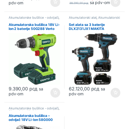
sa pdv-om
pdv-om
38.290,00
рсд
Akumulatorske bušilice - odvijači
,
Akumulatorski alat
,
Akumulatorski
Akumulatorski alat
setovi
Akumulatorska bušilica 18V Li-
Set alata sa 3 baterije
Ion 2 baterije 50G288 Verto
DLX2131JX1 MAKITA
9.390,00
рсд
62.120,00
рсд
sa
sa
pdv-om
pdv-om
Akumulatorske bušilice - odvijači
,
Akumulatorski alat
Akumulatorska bušilica –
odvijač 18V Li-Ion 58G000
Graphite