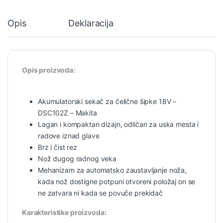
Opis
Deklaracija
Opis proizvoda:
Akumulatorski sekač za čelične šipke 18V –
DSC102Z – Makita
Lagan i kompaktan dizajn, odličan za uska mesta i
radove iznad glave
Brz i čist rez
Nož dugog radnog veka
Mehanizam za automatsko zaustavljanje noža,
kada nož dostigne potpuni otvoreni položaj on se
ne zatvara ni kada se povuče prekidač
Karakteristike proizvoda: