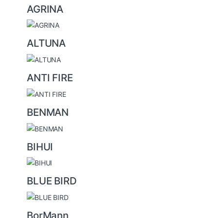
a
AGRINA
r
o
u
ALTUNA
s
e
ANTI FIRE
l
BENMAN
BIHUI
BLUE BIRD
BorMann