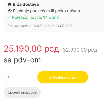
🚚
Brza dostava
💳 Plaćanje pouzećem ili preko računa
✅ Povraćaj novca: 14 dana
Ponuda vazi od 01.07.2026 do 31.07.2026
25.190,00
рсд
32.990,00
рсд
sa pdv-om
Akumulatorski pištolj za popunjavanje DCG180ZB 18V MAKITA ko
Dodaj u korpu
Uporedi proizvode