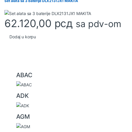
Set alata sa 3 baterije DLX2131JX1 MAKITA
62.120,00
рсд
sa pdv-om
Dodaj u korpu
B
ABAC
r
a
ADK
n
d
s
AGM
C