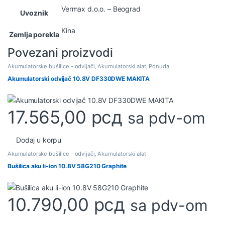
Vermax d.o.o. – Beograd
Uvoznik
Kina
Zemlja porekla
Povezani proizvodi
Akumulatorske bušilice - odvijači
,
Akumulatorski alat
,
Ponuda
Akumulatorski odvijač 10.8V DF330DWE MAKITA
17.565,00
рсд
sa pdv-om
Dodaj u korpu
Akumulatorske bušilice - odvijači
,
Akumulatorski alat
Bušilica aku li-ion 10.8V 58G210 Graphite
10.790,00
рсд
sa pdv-om