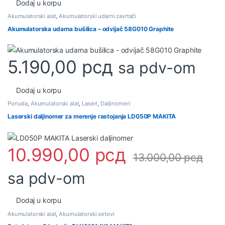
Dodaj u korpu
Akumulatorski alat
,
Akumulatorski udarni zavrtači
Akumulatorska udarna bušilica – odvijač 58G010 Graphite
5.190,00
рсд
sa pdv-om
Dodaj u korpu
Ponuda
,
Akumulatorski alat
,
Laseri
,
Daljinomeri
Laserski daljinomer za merenje rastojanja LD050P MAKITA
10.990,00
рсд
13.000,00
рсд
sa pdv-om
Dodaj u korpu
Akumulatorski alat
,
Akumulatorski setovi