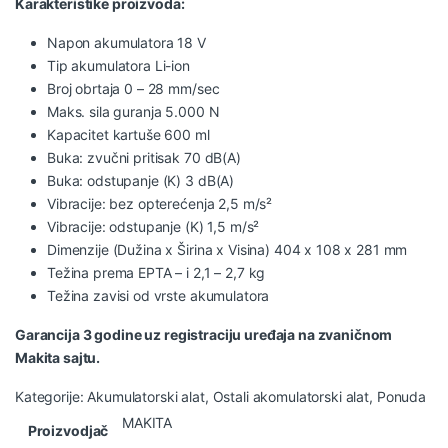
Karakteristike proizvoda:
Napon akumulatora 18 V
Tip akumulatora Li-ion
Broj obrtaja 0 – 28 mm/sec
Maks. sila guranja 5.000 N
Kapacitet kartuše 600 ml
Buka: zvučni pritisak 70 dB(A)
Buka: odstupanje (K) 3 dB(A)
Vibracije: bez opterećenja 2,5 m/s²
Vibracije: odstupanje (K) 1,5 m/s²
Dimenzije (Dužina x Širina x Visina) 404 x 108 x 281 mm
Težina prema EPTA – i 2,1 – 2,7 kg
Težina zavisi od vrste akumulatora
Garancija 3 godine uz registraciju uređaja na zvaničnom
Makita sajtu.
Kategorije:
Akumulatorski alat
,
Ostali akomulatorski alat
,
Ponuda
MAKITA
Proizvodjač