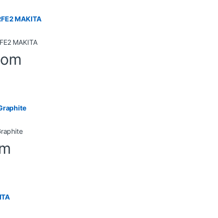
2RFE2 MAKITA
-om
Graphite
om
ITA