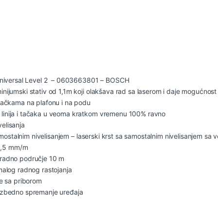
– Universal Level 2 – 0603663801 – BOSCH
nijumski stativ od 1,1m koji olakšava rad sa laserom i daje mogućnost 
 tačkama na plafonu i na podu
 linija i tačaka u veoma kratkom vremenu 100% ravno
elisanja
 samostalnim nivelisanjem – laserski krst sa samostalnim nivelisanjem sa
- 0,5 mm/m
 radno područje 10 m
malog radnog rastojanja
je sa priborom
bezbedno spremanje uređaja