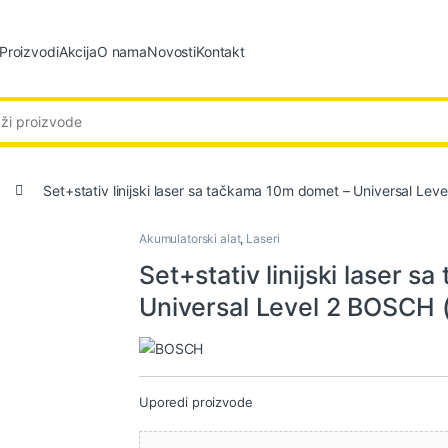
Proizvodi
Akcija
O nama
Novosti
Kontakt
:
Set+stativ linijski laser sa tačkama 10m domet – Universal L
Akumulatorski alat
,
Laseri
Set+stativ linijski laser 
Universal Level 2 BOSCH
Uporedi proizvode