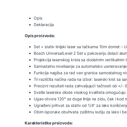
Opis
Deklaracija
Opis proizvoda:
Set + stativ linijski laser sa tačkama 10m domet 
Bosch UniversalLevel 2 Set u pakovanju dolazi alumi
Projekcija laserskog krsta sa dodatnim vertikalnim
Samostalno nivelisanje za automatsko usmeravanje
Funkcija nagiba za rad van granica samostalnog niv
Tri različita načina rada na izbor: laserski krst sa
Precizni rezultati rada zahvaljujući tačnosti od +/
Svetle laserske diode visokog kvaliteta omogućuju
Ugao otvora 120° za duge linije na zidu, čak i kod 
Ugrađeni prihvat za stativ od 1/4” za lako korišćen
Obim isporuke obuhvata zaštitnu kutiju za lako i 
Karakteristike proizvoda: