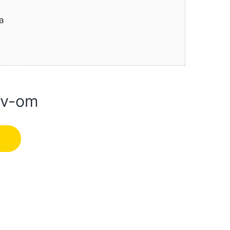
a
dv-om
et - Universal Level 2 BOSCH (0603663800) količina