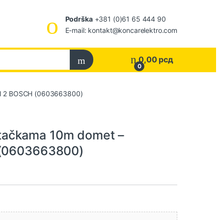
Podrška
+381 (0)61 65 444 90
E-mail: kontakt@koncarelektro.com
0,00
рсд
0
evel 2 BOSCH (0603663800)
sa tačkama 10m domet –
 (0603663800)