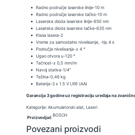
Radno područje laserske linije-10 m
Radno područje laserske tačke-10 m
Laserska dioda laserske linije-650 nm
Laserska dioda laserske tačke-635 nm
Klasa lasera-2
Vreme za samostalno nivelisanje, -tip.4 s
Područje nivelisanja-± 4 °
Ugao otvora u-120 °
Tačnost-± 0,5 mm/m
Navoj stativa-1/4″
Težina-0,46 kg
Baterija-3 x 1.5 V LR6 (AA)
Garancija 3 godine uz registraciju uređaja na zvaničn
Kategorije:
Akumulatorski alat
,
Laseri
BOSCH
Proizvodjač
Povezani proizvodi