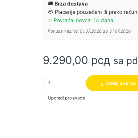
🚚
Brza dostava
💳 Plaćanje pouzećem ili preko račun
✅ Povraćaj novca: 14 dana
Ponuda vazi od 01.07.2026 do 31.07.2026
9.290,00
рсд
sa p
Set+stativ linijski laser sa tačkama 10m dom
Dodaj u korpu
Uporedi proizvode