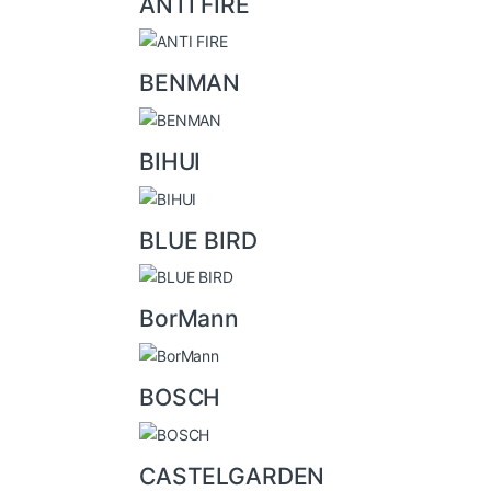
ANTI FIRE
s
e
l
BENMAN
BIHUI
BLUE BIRD
BorMann
BOSCH
CASTELGARDEN