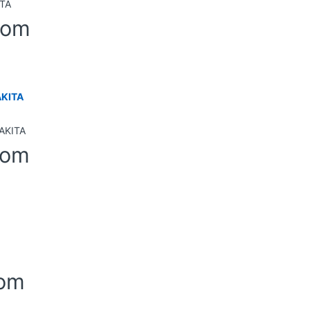
-om
AKITA
-om
-om