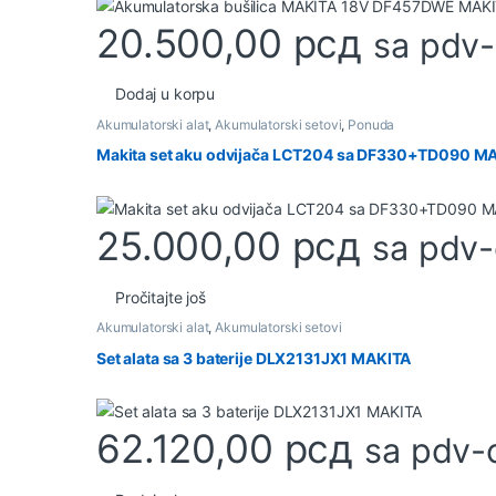
20.500,00
рсд
sa pdv
Dodaj u korpu
Akumulatorski alat
,
Akumulatorski setovi
,
Ponuda
Makita set aku odvijača LCT204 sa DF330+TD090 M
25.000,00
рсд
sa pdv
Pročitajte još
Akumulatorski alat
,
Akumulatorski setovi
Set alata sa 3 baterije DLX2131JX1 MAKITA
62.120,00
рсд
sa pdv