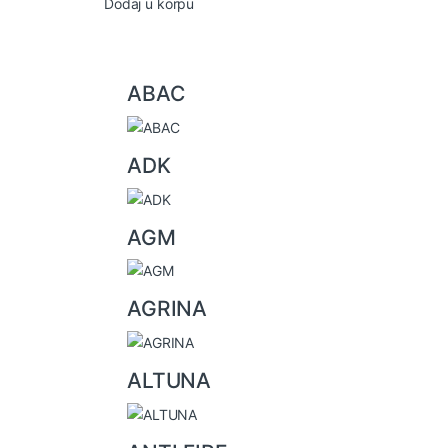
Dodaj u korpu
B
ABAC
r
a
ADK
n
d
AGM
s
C
AGRINA
a
r
ALTUNA
o
u