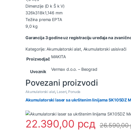
Dimenzije (D k Š k V)
326k318k1,146 mm
Težina prema EPTA
9,0 kg
Garancija 3 godine uz registraciju uređaja na zvaničn
Kategorije:
Akumulatorski alat
,
Akumulatorski usisivači
MAKITA
Proizvodjač
Vermax d.o.o. – Beograd
Uvoznik
Povezani proizvodi
Akumulatorski alat
,
Laseri
,
Ponuda
Akumulatorski laser sa ukrštenim linijama SK105DZ 
22.390,00
рсд
26.590,00