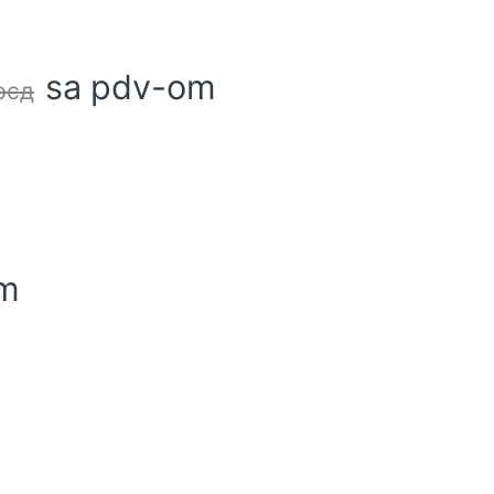
sa pdv-om
рсд
om