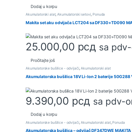
Dodaj u korpu
Akumulatorski alat
,
Akumulatorski setovi
,
Ponuda
Makita set aku odvijača LCT204 sa DF330+TD090 M
25.000,00
рсд
sa pdv
Pročitajte još
Akumulatorske bušilice - odvijači
,
Akumulatorski alat
Akumulatorska bušilica 18V Li-Ion 2 baterije 50G288 
9.390,00
рсд
sa pdv-
Dodaj u korpu
Akumulatorske bušilice - odvijači
,
Akumulatorski alat
,
Ponuda
Akumulatorska bušilica – odvijač DF347DWE MAKITA