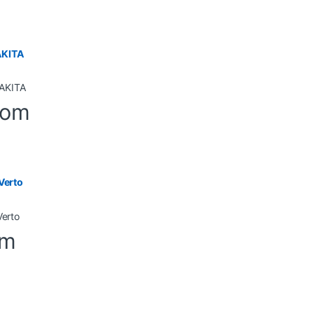
AKITA
-om
Verto
om