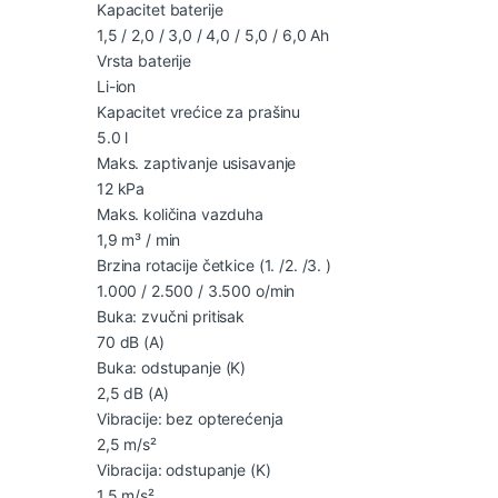
Kapacitet baterije
1,5 / 2,0 / 3,0 / 4,0 / 5,0 / 6,0 Ah
Vrsta baterije
Li-ion
Kapacitet vrećice za prašinu
5.0 l
Maks. zaptivanje usisavanje
12 kPa
Maks. količina vazduha
1,9 m³ / min
Brzina rotacije četkice (1. /2. /3. )
1.000 / 2.500 / 3.500 o/min
Buka: zvučni pritisak
70 dB (A)
Buka: odstupanje (K)
2,5 dB (A)
Vibracije: bez opterećenja
2,5 m/s²
Vibracija: odstupanje (K)
1,5 m/s²