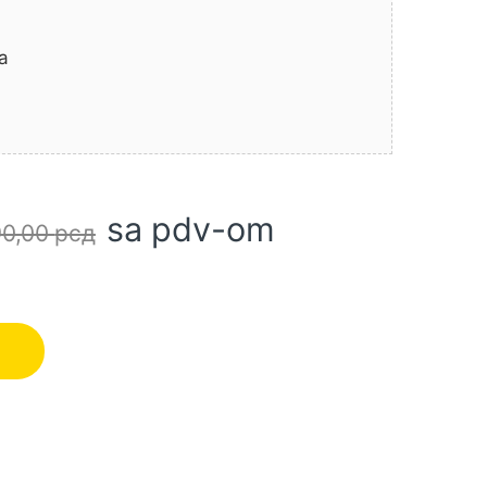
a
sa pdv-om
90,00
рсд
vač količina