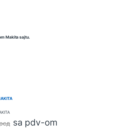
om Makita sajtu.
MAKITA
sa pdv-om
рсд