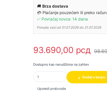
🚚
Brza dostava
💳 Plaćanje pouzećem ili preko račun
✅ Povraćaj novca: 14 dana
Ponuda vazi od 01.07.2026 do 31.07.2026
93.690,00
рсд
98.6
Dostupno kao narudžbina na zahtev
Makita DVC560Z Akumulatorski uspravni usisi
Dodaj u korpu
Uporedi proizvode