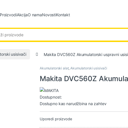
Proizvodi
Akcija
O nama
Novosti
Kontakt
:
orski usisivači
Makita DVC560Z Akumulatorski uspravni usis
Akumulatorski alat
,
Akumulatorski usisivači
Makita DVC560Z Akumulato
Dostupnost:
Dostupno kao narudžbina na zahtev
Uporedi proizvode