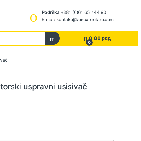
Podrška
+381 (0)61 65 444 90
E-mail: kontakt@koncarelektro.com
0,00
рсд
0
ivač
rski uspravni usisivač