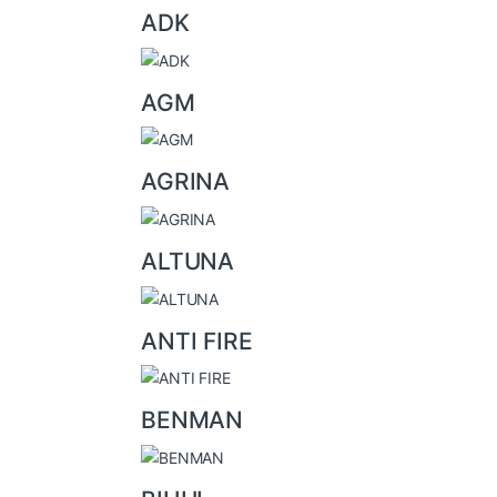
a
ADK
n
d
AGM
s
C
AGRINA
a
r
ALTUNA
o
u
ANTI FIRE
s
e
l
BENMAN