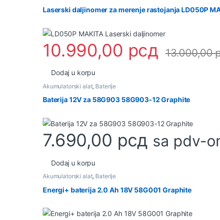
Laserski daljinomer za merenje rastojanja LD050P M
10.990,00
рсд
13.000,00
Dodaj u korpu
Akumulatorski alat
,
Baterije
Baterija 12V za 58G903 58G903-12 Graphite
7.690,00
рсд
sa pdv-
Dodaj u korpu
Akumulatorski alat
,
Baterije
Energi+ baterija 2.0 Ah 18V 58G001 Graphite