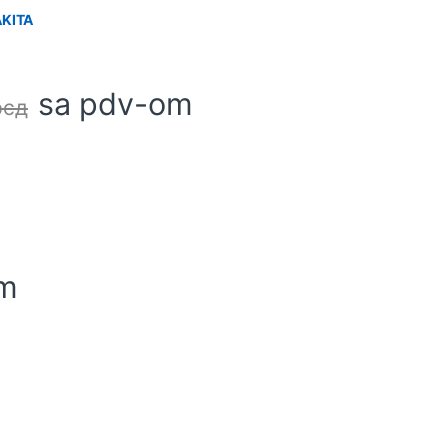
AKITA
sa pdv-om
рсд
om