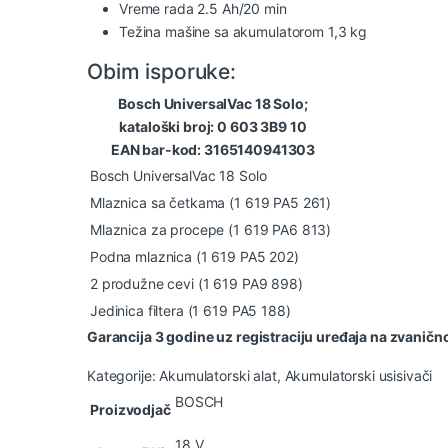
Vreme rada 2.5 Ah/20 min
Težina mašine sa akumulatorom 1,3 kg
Obim isporuke:
Bosch UniversalVac 18 Solo;
kataloški broj: 0 603 3B9 10
EAN bar-kod: 3165140941303
Bosch UniversalVac 18 Solo
Mlaznica sa četkama (1 619 PA5 261)
Mlaznica za procepe (1 619 PA6 813)
Podna mlaznica (1 619 PA5 202)
2 produžne cevi (1 619 PA9 898)
Jedinica filtera (1 619 PA5 188)
Garancija 3 godine uz registraciju uređaja na zvaničn
Kategorije:
Akumulatorski alat
,
Akumulatorski usisivači
BOSCH
Proizvodjač
18 V