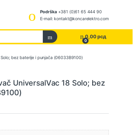
Podrška
+381 (0)61 65 444 90
E-mail: kontakt@koncarelektro.com
0,00
рсд
0
 Solo; bez baterije i punjača (06033B9100)
vač UniversalVac 18 Solo; bez
B9100)