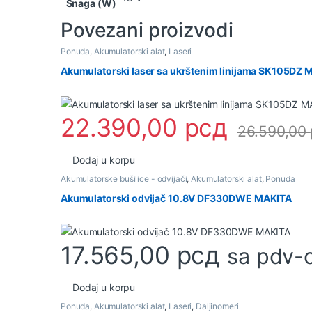
Snaga (W)
Povezani proizvodi
Ponuda
,
Akumulatorski alat
,
Laseri
Akumulatorski laser sa ukrštenim linijama SK105DZ 
22.390,00
рсд
26.590,00
Dodaj u korpu
Akumulatorske bušilice - odvijači
,
Akumulatorski alat
,
Ponuda
Akumulatorski odvijač 10.8V DF330DWE MAKITA
17.565,00
рсд
sa pdv-
Dodaj u korpu
Ponuda
,
Akumulatorski alat
,
Laseri
,
Daljinomeri