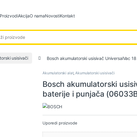
Proizvodi
Akcija
O nama
Novosti
Kontakt
:
orski usisivači
Bosch akumulatorski usisivač UniversalVac 18
Akumulatorski alat
,
Akumulatorski usisivači
Bosch akumulatorski usisi
baterije i punjača (06033
Uporedi proizvode