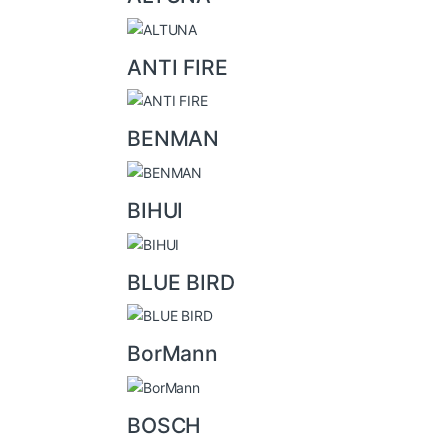
o
u
ANTI FIRE
s
e
l
BENMAN
BIHUI
BLUE BIRD
BorMann
BOSCH