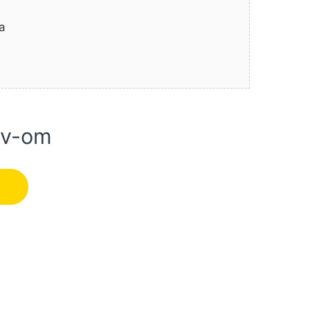
a
dv-om
Solo; bez baterije i punjača (06033B9100) količina