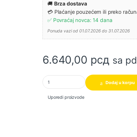
🚚
Brza dostava
💳 Plaćanje pouzećem ili preko račun
✅ Povraćaj novca: 14 dana
Ponuda vazi od 01.07.2026 do 31.07.2026
6.640,00
рсд
sa p
Bosch akumulatorski usisivač UniversalVac 18 
Dodaj u korpu
Uporedi proizvode