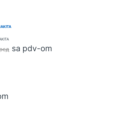
MAKITA
sa pdv-om
рсд
om