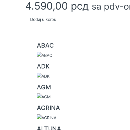
4.590,00
рсд
sa pdv-
Dodaj u korpu
B
ABAC
r
a
ADK
n
d
AGM
s
C
AGRINA
a
r
ALTUNA