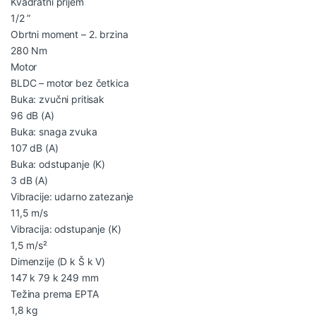
Kvadratni prijem
1/2 ”
Obrtni moment – 2. brzina
280 Nm
Motor
BLDC – motor bez četkica
Buka: zvučni pritisak
96 dB (A)
Buka: snaga zvuka
107 dB (A)
Buka: odstupanje (K)
3 dB (A)
Vibracije: udarno zatezanje
11,5 m/s
Vibracija: odstupanje (K)
1,5 m/s²
Dimenzije (D k Š k V)
147 k 79 k 249 mm
Težina prema EPTA
1,8 kg