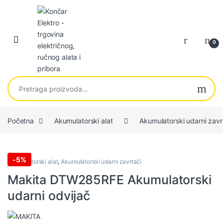
Skip to navigation
Skip to content
0
Pretraga za:
Početna
Akumulatorski alat
Akumulatorski udarni zavr
-
5%
Akumulatorski alat
,
Akumulatorski udarni zavrtači
Makita DTW285RFE Akumulatorski
udarni odvijač