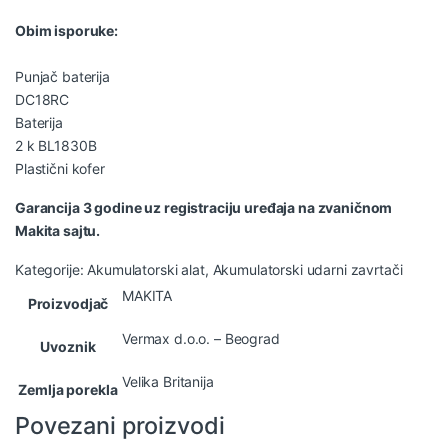
Obim isporuke:
Punjač baterija
DC18RC
Baterija
2 k BL1830B
Plastični kofer
Garancija 3 godine uz registraciju uređaja na zvaničnom
Makita sajtu.
Kategorije:
Akumulatorski alat
,
Akumulatorski udarni zavrtači
MAKITA
Proizvodjač
Vermax d.o.o. – Beograd
Uvoznik
Velika Britanija
Zemlja porekla
Povezani proizvodi