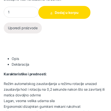
Makita DTW285RFE Akumulatorski udarni odvijač količina
Dodaj u korpu
Uporedi proizvode
Opis
Deklaracija
Karakteristike i prednosti:
Režim automatskog zaustavljanja u režimu rotacije unazad
zaustavlja hod i rotaciju na 0,2 sekunde nakon što se zavrtanj ili
matica dovoljno odvrne
Lagan, veoma velika udarna sila
Ergonomski dizajniran gumirani mekani rukohvat