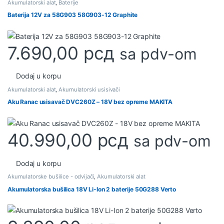
Akumulatorski alat
,
Baterije
Baterija 12V za 58G903 58G903-12 Graphite
7.690,00
рсд
sa pdv-om
Dodaj u korpu
Akumulatorski alat
,
Akumulatorski usisivači
Aku Ranac usisavač DVC260Z – 18V bez opreme MAKITA
40.990,00
рсд
sa pdv-om
Dodaj u korpu
Akumulatorske bušilice - odvijači
,
Akumulatorski alat
Akumulatorska bušilica 18V Li-Ion 2 baterije 50G288 Verto