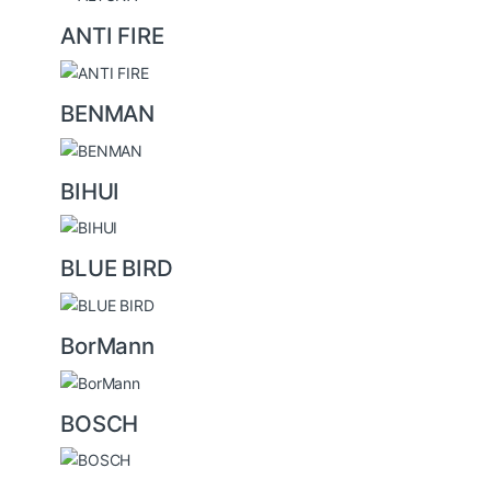
e
ANTI FIRE
l
BENMAN
BIHUI
BLUE BIRD
BorMann
BOSCH