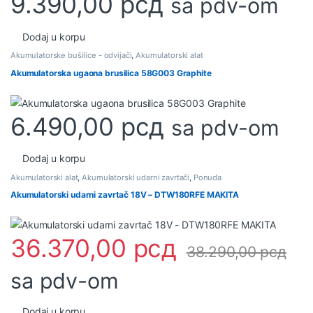
9.390,00
рсд
sa pdv-om
Dodaj u korpu
Akumulatorske bušilice - odvijači
,
Akumulatorski alat
Akumulatorska ugaona brusilica 58G003 Graphite
6.490,00
рсд
sa pdv-om
Dodaj u korpu
Akumulatorski alat
,
Akumulatorski udarni zavrtači
,
Ponuda
Akumulatorski udarni zavrtač 18V – DTW180RFE MAKITA
36.370,00
рсд
38.290,00
рсд
sa pdv-om
Dodaj u korpu