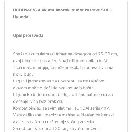
HCBEN40V-A Akumulatorski trimer za travu SOLO
Hyundai
Opis proizvoda:
Snažan akumulatorski trimer sa dosegom od 25-30 cm,
ovaj trimer će postati vaš najbolji pomoćnik u bašti.
Troši malo energije, takođe je ekološki prihvatljiv i ima
nisku buku.
Lagan i jednostavan za upotrebu, sa rotirajućom
glavom možete doći do svakog ugla bašte.
Litijumske baterije obezbeđuju odličnu autonomiju za
čišćenje ivica bez prekida.
Kompatibilni su sa svim alatima HIUNDAI serije 40V.
Visokoefikasna i precizna mašina je idealan baštenski
alat za savršeno održavanje vašeg zelenila.
Sa radnom širinom od 30 cm, završni radovi su