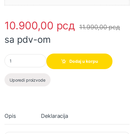
10.900,00
рсд
11.990,00
рсд
sa pdv-om
Akumulatorski trimer za travu HCBEN40V-A SOLO Hyundai količ
Dodaj u korpu
Uporedi proizvode
Opis
Deklaracija