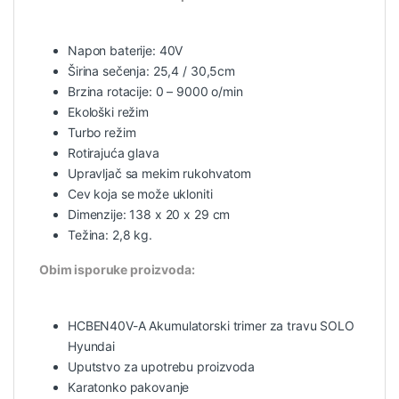
Napon baterije: 40V
Širina sečenja: 25,4 / 30,5cm
Brzina rotacije: 0 – 9000 o/min
Ekološki režim
Turbo režim
Rotirajuća glava
Upravljač sa mekim rukohvatom
Cev koja se može ukloniti
Dimenzije: 138 x 20 x 29 cm
Težina: 2,8 kg.
Obim isporuke proizvoda:
HCBEN40V-A Akumulatorski trimer
za travu SOLO
Hyundai
Uputstvo za upotrebu proizvoda
Karatonko pakovanje