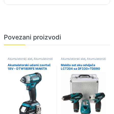
Povezani proizvodi
Akumulatorski alat
,
Akumulatorski
Akumulatorski alat
,
Akumulatorski
udarni zavrtači
,
Ponuda
setovi
,
Ponuda
Akumulatorski udarni zavrtač
Makita set aku odvijača
18V – DTW180RFE MAKITA
LCT204 sa DF330+TD090
MAKITA