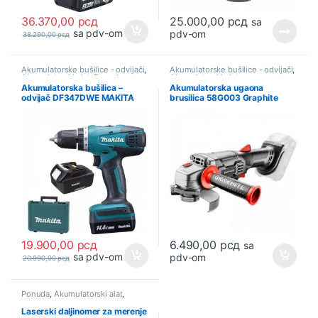
36.370,00
рсд
25.000,00
рсд
sa
sa pdv-om
pdv-om
38.290,00
рсд
Akumulatorske bušilice - odvijači
,
Akumulatorske bušilice - odvijači
,
Akumulatorski alat
,
Ponuda
Akumulatorski alat
Akumulatorska bušilica –
Akumulatorska ugaona
odvijač DF347DWE MAKITA
brusilica 58G003 Graphite
19.900,00
рсд
6.490,00
рсд
sa
sa pdv-om
pdv-om
20.990,00
рсд
Ponuda
,
Akumulatorski alat
,
Laseri
,
Daljinomeri
Laserski daljinomer za merenje