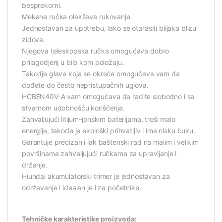
besprekorni.
Mekana ručka olakšava rukovanje.
Jednostavan za upotrebu, lako se otarasiti biljaka blizu
zidova.
Njegova teleskopska ručka omogućava dobro
prilagodjenj u bilo kom položaju.
Takodje glava koja se okreće omogućava vam da
dođete do često nepristupačnih uglova.
HCBEN40V-A vam omogućava da radite slobodno i sa
stvarnom udobnošću korišćenja.
Zahvaljujući litijum-jonskim baterijama, troši malo
energije, takođe je ekološki prihvatljiv i ima nisku buku.
Garantuje precizan i lak baštenski rad na malim i velikim
površinama zahvaljujući ručkama za upravljanje i
držanje.
Hiundai akumulatorski trimer je jednostavan za
održavanje i idealan je i za početnike.
Tehničke karakteristike proizvoda: