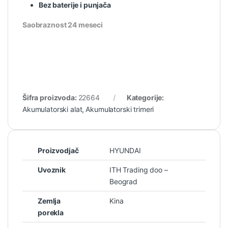
Bez baterije i punjača
Saobraznost 24 meseci
Šifra proizvoda:
22664
Kategorije:
Akumulatorski alat
,
Akumulatorski trimeri
Proizvodjač
HYUNDAI
Uvoznik
ITH Trading doo –
Beograd
Zemlja
Kina
porekla