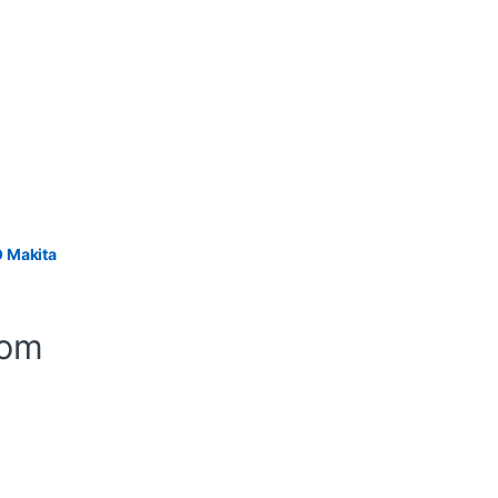
O Makita
-om