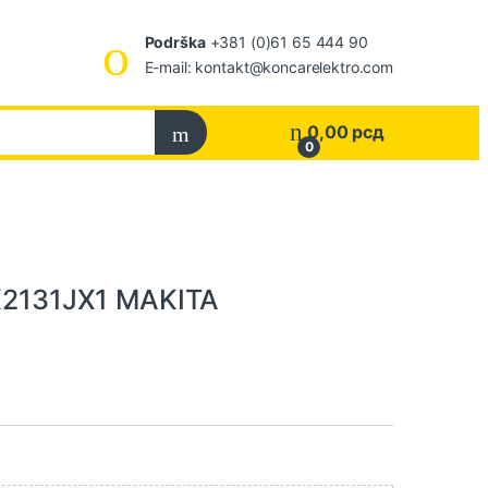
Podrška
+381 (0)61 65 444 90
E-mail: kontakt@koncarelektro.com
0,00
рсд
0
DLX2131JX1 MAKITA