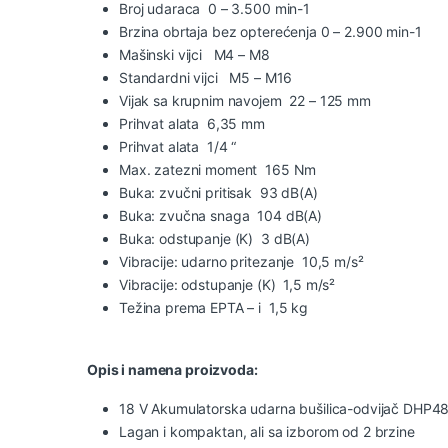
Broj udaraca 0 – 3.500 min-1
Brzina obrtaja bez opterećenja 0 – 2.900 min-1
Mašinski vijci M4 – M8
Standardni vijci M5 – M16
Vijak sa krupnim navojem 22 – 125 mm
Prihvat alata 6,35 mm
Prihvat alata 1/4 “
Max. zatezni moment 165 Nm
Buka: zvučni pritisak 93 dB(A)
Buka: zvučna snaga 104 dB(A)
Buka: odstupanje (K) 3 dB(A)
Vibracije: udarno pritezanje 10,5 m/s²
Vibracije: odstupanje (K) 1,5 m/s²
Težina prema EPTA – i 1,5 kg
Opis i namena proizvoda:
18 V Akumulatorska udarna bušilica-odvijač DHP4
Lagan i kompaktan, ali sa izborom od 2 brzine