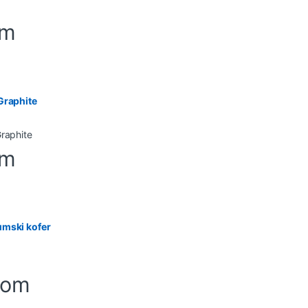
om
Graphite
om
umski kofer
-om