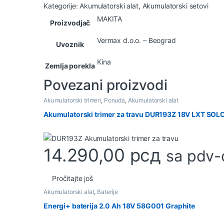
Kategorije:
Akumulatorski alat
,
Akumulatorski setovi
MAKITA
Proizvodjač
Vermax d.o.o. – Beograd
Uvoznik
Kina
Zemlja porekla
Povezani proizvodi
Akumulatorski trimeri
,
Ponuda
,
Akumulatorski alat
Akumulatorski trimer za travu DUR193Z 18V LXT SOL
14.290,00
рсд
sa pdv
Pročitajte još
Akumulatorski alat
,
Baterije
Energi+ baterija 2.0 Ah 18V 58G001 Graphite