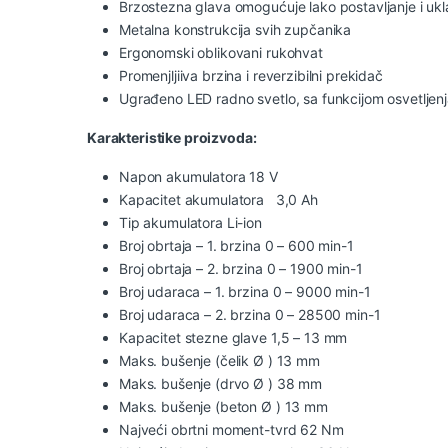
Brzostezna glava omogućuje lako postavljanje i uk
Metalna konstrukcija svih zupčanika
Ergonomski oblikovani rukohvat
Promenjljiiva brzina i reverzibilni prekidač
Ugrađeno LED radno svetlo, sa funkcijom osvetljenj
Karakteristike proizvoda:
Napon akumulatora 18 V
Kapacitet akumulatora 3,0 Ah
Tip akumulatora Li-ion
Broj obrtaja – 1. brzina 0 – 600 min-1
Broj obrtaja – 2. brzina 0 – 1900 min-1
Broj udaraca – 1. brzina 0 – 9000 min-1
Broj udaraca – 2. brzina 0 – 28500 min-1
Kapacitet stezne glave 1,5 – 13 mm
Maks. bušenje (čelik Ø ) 13 mm
Maks. bušenje (drvo Ø ) 38 mm
Maks. bušenje (beton Ø ) 13 mm
Najveći obrtni moment-tvrd 62 Nm