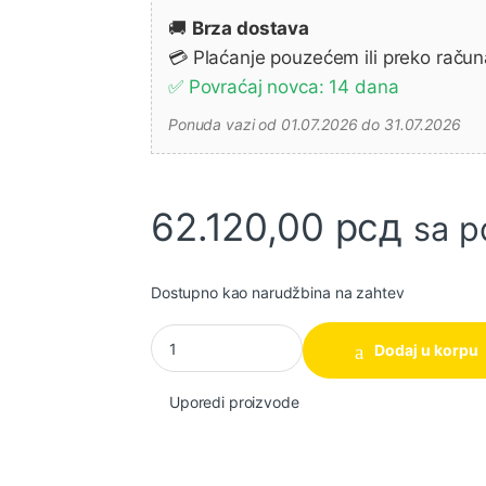
🚚
Brza dostava
💳 Plaćanje pouzećem ili preko račun
✅ Povraćaj novca: 14 dana
Ponuda vazi od 01.07.2026 do 31.07.2026
62.120,00
рсд
sa 
Dostupno kao narudžbina na zahtev
Set alata sa 3 baterije DLX2131JX1 MAKITA kol
Dodaj u korpu
Uporedi proizvode