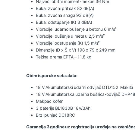
Najveći obrtni moment-mekan 36 Nm
Buka: zvučni pritisak 82 dB(A)
Buka: zvučna snaga 93 dB(A)
Buka: odstupanje (K) 3 dB(A)
Vibracije: udarno bušenje u betonu 6 m/s²
Vibracije: bušenje u metalu 2,5 m/s²
Vibracije: odstupanje (K) 1,5 m/s²
Dimenzije (D x Š x V) 198 x 79 x 249 mm
Težina prema EPTA – i 1,8 kg
Obim isporuke seta alata:
18 V Akumulatorski udarni odvijač DTD152 Makita
18 V Akumulatorska udarna bušilica-odvijač DHP4
Makpac kofer
3 baterije BL1830B 18V/3Ah
Brzi punjač DC18RC
Garancija 3 godine uz registraciju uređaja na zvaničn