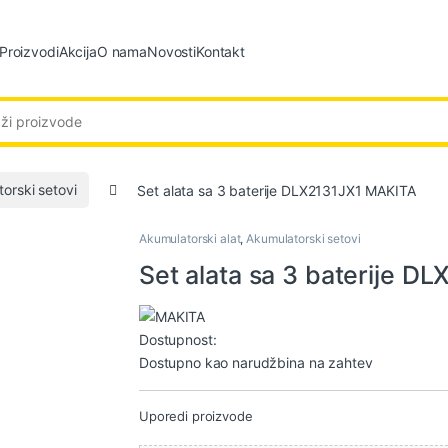
Proizvodi
Akcija
O nama
Novosti
Kontakt
:
orski setovi
Set alata sa 3 baterije DLX2131JX1 MAKITA
Akumulatorski alat
,
Akumulatorski setovi
Set alata sa 3 baterije 
Dostupnost:
Dostupno kao narudžbina na zahtev
Uporedi proizvode