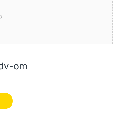
a
pdv-om
ičina