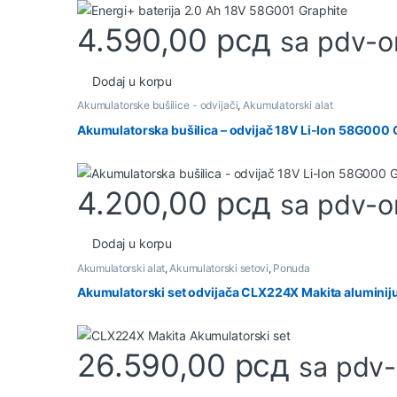
4.590,00
рсд
sa pdv-
Dodaj u korpu
Akumulatorske bušilice - odvijači
,
Akumulatorski alat
Akumulatorska bušilica – odvijač 18V Li-Ion 58G000 
4.200,00
рсд
sa pdv-
Dodaj u korpu
Akumulatorski alat
,
Akumulatorski setovi
,
Ponuda
Akumulatorski set odvijača CLX224X Makita aluminij
26.590,00
рсд
sa pdv