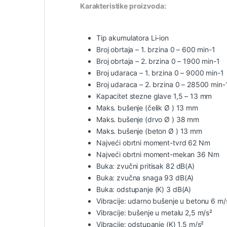
Karakteristike proizvoda:
Tip akumulatora Li-ion
Broj obrtaja – 1. brzina 0 – 600 min-1
Broj obrtaja – 2. brzina 0 – 1900 min-1
Broj udaraca – 1. brzina 0 – 9000 min-1
Broj udaraca – 2. brzina 0 – 28500 min-
Kapacitet stezne glave 1,5 – 13 mm
Maks. bušenje (čelik Ø ) 13 mm
Maks. bušenje (drvo Ø ) 38 mm
Maks. bušenje (beton Ø ) 13 mm
Najveći obrtni moment-tvrd 62 Nm
Najveći obrtni moment-mekan 36 Nm
Buka: zvučni pritisak 82 dB(A)
Buka: zvučna snaga 93 dB(A)
Buka: odstupanje (K) 3 dB(A)
Vibracije: udarno bušenje u betonu 6 m/
Vibracije: bušenje u metalu 2,5 m/s²
Vibracije: odstupanje (K) 1,5 m/s²