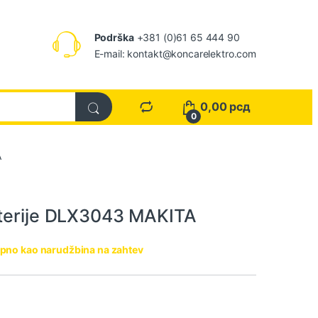
Podrška
+381 (0)61 65 444 90
E-mail: kontakt@koncarelektro.com
0,00
рсд
0
A
aterije DLX3043 MAKITA
pno kao narudžbina na zahtev