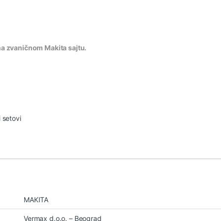
na zvaničnom Makita sajtu.
 setovi
MAKITA
Vermax d.o.o. – Beograd