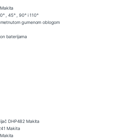
Makita
° , 45° , 90° i 110°
a umetnutom gumenom oblogom
-jon baterijama
vijač DHP482 Makita
241 Makita
Makita