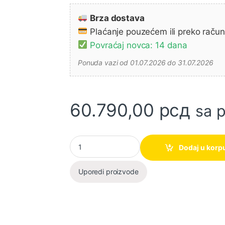
Brza dostava
Plaćanje pouzećem ili preko raču
Povraćaj novca: 14 dana
Ponuda vazi od 01.07.2026 do 31.07.2026
60.790,00
рсд
sa 
Akumulatorski set sa 2 baterije DLX3043 MAKI
Dodaj u korp
Uporedi proizvode