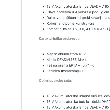
18 V Akumulatorska lampa DEADML185 
Glava podesiva u 4 položaja pod uglom 0
Rukohvat zaštićen od proklizavanja s
Robusna, otporna konstrukcija
Kompatibilna sa 1.5, 3.0, 4.0 i 5.0 Ah Li
Karakteristike proizvoda:
Napon akumulatora 18 V
Model DEADML185 Makita
Težina prema EPTA – i 0,74 kg
Jedinica (kom/kompl) 1
Obim isporuke seta:
18 V Akumulatorska udarna bušilica-od
18 V Akumulatorska bušilica-čekić DHR
18 V Akumulatorska lampa DEADML185 