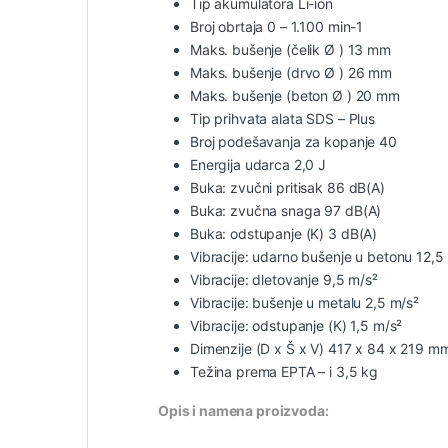
Tip akumulatora Li-ion
Broj obrtaja 0 – 1.100 min-1
Maks. bušenje (čelik Ø ) 13 mm
Maks. bušenje (drvo Ø ) 26 mm
Maks. bušenje (beton Ø ) 20 mm
Tip prihvata alata SDS – Plus
Broj podešavanja za kopanje 40
Energija udarca 2,0 J
Buka: zvučni pritisak 86 dB(A)
Buka: zvučna snaga 97 dB(A)
Buka: odstupanje (K) 3 dB(A)
Vibracije: udarno bušenje u betonu 12,5
Vibracije: dletovanje 9,5 m/s²
Vibracije: bušenje u metalu 2,5 m/s²
Vibracije: odstupanje (K) 1,5 m/s²
Dimenzije (D x Š x V) 417 x 84 x 219 m
Težina prema EPTA – i 3,5 kg
Opis i namena proizvoda: