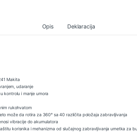
Opis
Deklaracija
241 Makita
daranjem, udaranje
u kontrolu i manje umora
ranim rukohvatom
to može da rotira za 360° sa 40 različita položaja zabravljivanja
nosi vibracije do akumulatora
 zaštitu korisnika i mehanizma od slučajnog zabravljivanja umetka za b