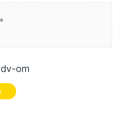
na
pdv-om
TA količina
u