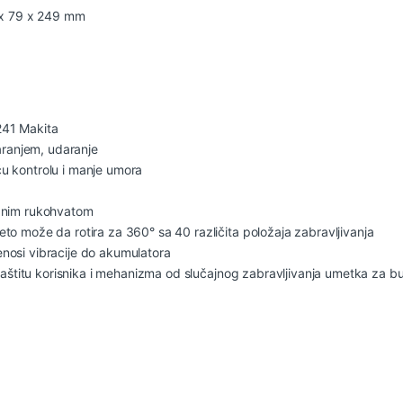
8 x 79 x 249 mm
241 Makita
daranjem, udaranje
u kontrolu i manje umora
ranim rukohvatom
to može da rotira za 360° sa 40 različita položaja zabravljivanja
nosi vibracije do akumulatora
 zaštitu korisnika i mehanizma od slučajnog zabravljivanja umetka za b