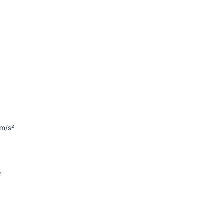
 m/s²
m