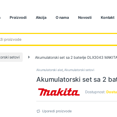
a
Proizvodi
Akcija
O nama
Novosti
Kontakt
:
orski setovi
Akumulatorski set sa 2 baterije DLX3043 MAKIT
Akumulatorski alat
,
Akumulatorski setovi
Akumulatorski set sa 2 b
Dostupnost:
Dostu
Uporedi proizvode