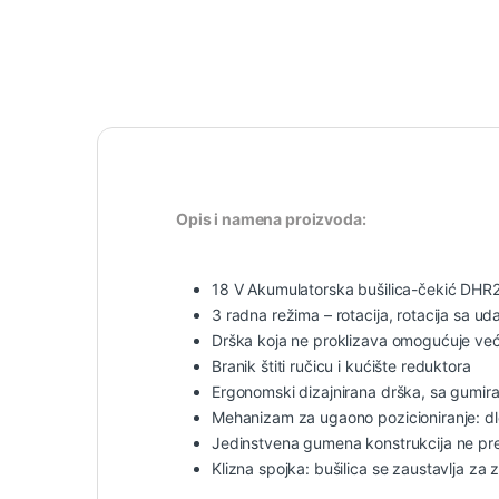
Opis i namena proizvoda:
18 V Akumulatorska bušilica-čekić DHR
3 radna režima – rotacija, rotacija sa u
Drška koja ne proklizava omogućuje već
Branik štiti ručicu i kućište reduktora
Ergonomski dizajnirana drška, sa gumi
Mehanizam za ugaono pozicioniranje: dle
Jedinstvena gumena konstrukcija ne pre
Klizna spojka: bušilica se zaustavlja za