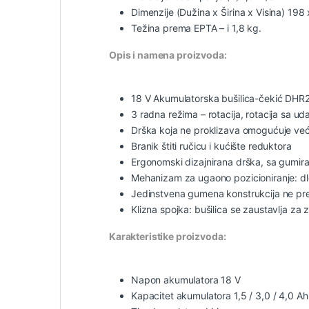
Dimenzije (Dužina x Širina x Visina) 19
Težina prema EPTA – i 1,8 kg.
Opis i namena proizvoda:
18 V Akumulatorska bušilica-čekić DHR
3 radna režima – rotacija, rotacija sa u
Drška koja ne proklizava omogućuje već
Branik štiti ručicu i kućište reduktora
Ergonomski dizajnirana drška, sa gumi
Mehanizam za ugaono pozicioniranje: dle
Jedinstvena gumena konstrukcija ne pre
Klizna spojka: bušilica se zaustavlja za
Karakteristike proizvoda:
Napon akumulatora 18 V
Kapacitet akumulatora 1,5 / 3,0 / 4,0 Ah