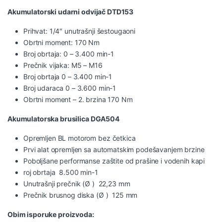
Akumulatorski udarni odvijač DTD153
Prihvat: 1/4″ unutrašnji šestougaoni
Obrtni moment: 170 Nm
Broj obrtaja: 0 – 3.400 min-1
Prečnik vijaka: M5 – M16
Broj obrtaja 0 – 3.400 min-1
Broj udaraca 0 – 3.600 min-1
Obrtni moment – 2. brzina 170 Nm
Akumulatorska brusilica DGA504
Opremljen BL motorom bez četkica
Prvi alat opremljen sa automatskim podešavanjem brzine
Poboljšane performanse zaštite od prašine i vodenih kapi
roj obrtaja 8.500 min-1
Unutrašnji prečnik (Ø ) 22,23 mm
Prečnik brusnog diska (Ø ) 125 mm
Obim isporuke proizvoda: