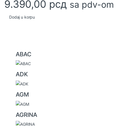
9.390,00
рсд
sa pdv-om
Dodaj u korpu
B
ABAC
r
a
ADK
n
d
s
AGM
C
a
AGRINA
r
o