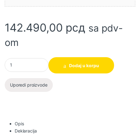
142.490,00
рсд
sa pdv-
om
Akumulatorski LXT set alata DLX4155TX1 Makita količina
Dodaj u korpu
Uporedi proizvode
Opis
Deklaracija