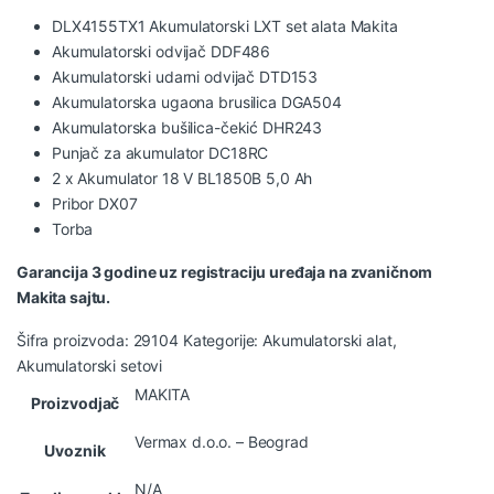
DLX4155TX1 Akumulatorski LXT set alata Makita
Akumulatorski odvijač DDF486
Akumulatorski udarni odvijač DTD153
Akumulatorska ugaona brusilica DGA504
Akumulatorska bušilica-čekić DHR243
Punjač za akumulator DC18RC
2 x Akumulator 18 V BL1850B 5,0 Ah
Pribor DX07
Torba
Garancija 3 godine uz registraciju uređaja na zvaničnom
Makita sajtu.
Šifra proizvoda:
29104
Kategorije:
Akumulatorski alat
,
Akumulatorski setovi
MAKITA
Proizvodjač
Vermax d.o.o. – Beograd
Uvoznik
N/A