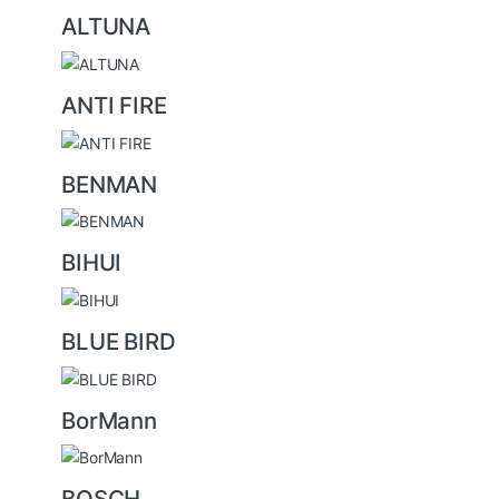
u
ALTUNA
s
e
ANTI FIRE
l
BENMAN
BIHUI
BLUE BIRD
BorMann
BOSCH