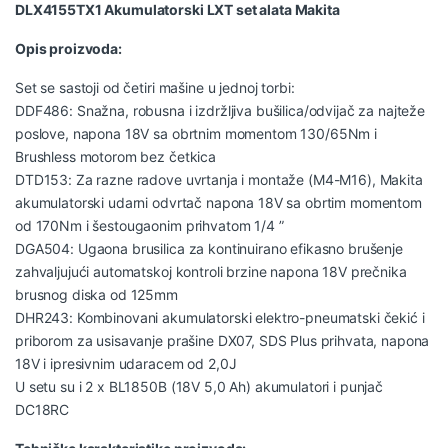
DLX4155TX1 Akumulatorski LXT set alata Makita
Opis proizvoda:
Set se sastoji od četiri mašine u jednoj torbi:
DDF486: Snažna, robusna i izdržljiva bušilica/odvijač za najteže
poslove, napona 18V sa obrtnim momentom 130/65Nm i
Brushless motorom bez četkica
DTD153: Za razne radove uvrtanja i montaže (M4-M16), Makita
akumulatorski udarni odvrtač napona 18V sa obrtim momentom
od 170Nm i šestougaonim prihvatom 1/4 ”
DGA504: Ugaona brusilica za kontinuirano efikasno brušenje
zahvaljujući automatskoj kontroli brzine napona 18V prečnika
brusnog diska od 125mm
DHR243: Kombinovani akumulatorski elektro-pneumatski čekić i
priborom za usisavanje prašine DX07, SDS Plus prihvata, napona
18V i ipresivnim udaracem od 2,0J
U setu su i 2 x BL1850B (18V 5,0 Ah) akumulatori i punjač
DC18RC