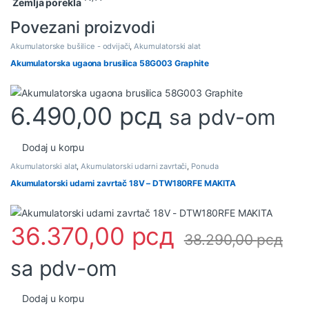
Zemlja porekla
Povezani proizvodi
Akumulatorske bušilice - odvijači
,
Akumulatorski alat
Akumulatorska ugaona brusilica 58G003 Graphite
6.490,00
рсд
sa pdv-om
Dodaj u korpu
Akumulatorski alat
,
Akumulatorski udarni zavrtači
,
Ponuda
Akumulatorski udarni zavrtač 18V – DTW180RFE MAKITA
36.370,00
рсд
38.290,00
рсд
sa pdv-om
Dodaj u korpu