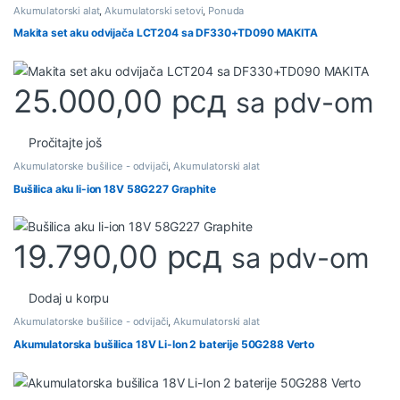
Akumulatorski alat
,
Akumulatorski setovi
,
Ponuda
Makita set aku odvijača LCT204 sa DF330+TD090 MAKITA
25.000,00
рсд
sa pdv-om
Pročitajte još
Akumulatorske bušilice - odvijači
,
Akumulatorski alat
Bušilica aku li-ion 18V 58G227 Graphite
19.790,00
рсд
sa pdv-om
Dodaj u korpu
Akumulatorske bušilice - odvijači
,
Akumulatorski alat
Akumulatorska bušilica 18V Li-Ion 2 baterije 50G288 Verto