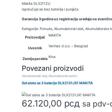
Makita DLS211ZU
Isporučuje se bez baterija i punjača
Garancija 3 godine uz registraciju uređaja na zvaničn
Kategorije:
Ponuda
,
Akumulatorski alat
,
Akumulatorske tes
MAKITA
Proizvodjač
Vermax d.o.o. – Beograd
Uvoznik
Kina
Zemlja porekla
Povezani proizvodi
Akumulatorski alat
,
Akumulatorski setovi
Set alata sa 3 baterije DLX2131JX1 MAKITA
62.120,00
рсд
sa pdv