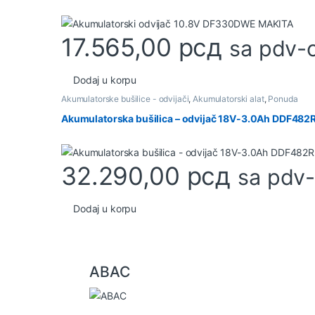
17.565,00
рсд
sa pdv-
Dodaj u korpu
Akumulatorske bušilice - odvijači
,
Akumulatorski alat
,
Ponuda
Akumulatorska bušilica – odvijač 18V-3.0Ah DDF48
32.290,00
рсд
sa pdv
Dodaj u korpu
B
ABAC
r