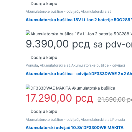
Dodaj u korpu
Akumulatorske bušilice - odvijači
,
Akumulatorski alat
Akumulatorska bušilica 18V Li-Ion 2 baterije 50G288 
9.390,00
рсд
sa pdv-
Dodaj u korpu
Ponuda
,
Akumulatorski alat
,
Akumulatorske bušilice - odvijači
Akumulatorska bušilica – odvijač DF333DWAE 2×2 A
17.290,00
рсд
21.690,00
р
Dodaj u korpu
Akumulatorske bušilice - odvijači
,
Akumulatorski alat
,
Ponuda
Akumulatorski odvijač 10.8V DF330DWE MAKITA