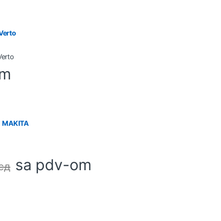
Verto
om
h MAKITA
sa pdv-om
сд