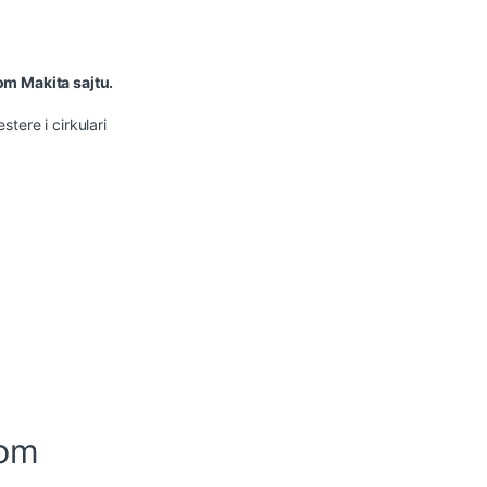
om Makita sajtu.
tere i cirkulari
-om