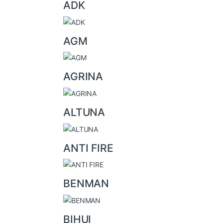
a
ADK
n
d
AGM
s
C
AGRINA
a
r
ALTUNA
o
u
ANTI FIRE
s
e
l
BENMAN
BIHUI