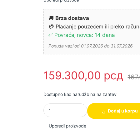
🚚
Brza dostava
💳 Plaćanje pouzećem ili preko račun
✅ Povraćaj novca: 14 dana
Ponuda vazi od 01.07.2026 do 31.07.2026
159.300,00
рсд
167
Dostupno kao narudžbina na zahtev
Makita DLS211ZU Akumulatorska testera za ko
Dodaj u korpu
Uporedi proizvode