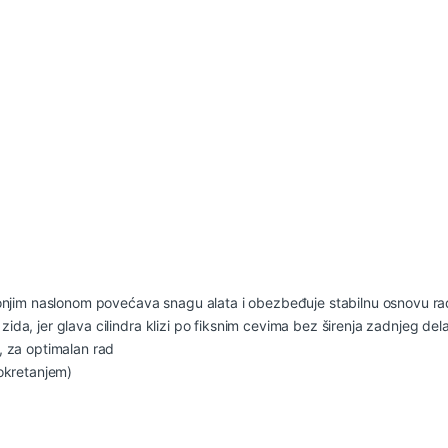
onjim naslonom povećava snagu alata i obezbeđuje stabilnu osnovu 
zida, jer glava cilindra klizi po fiksnim cevima bez širenja zadnjeg de
 za optimalan rad
okretanjem)