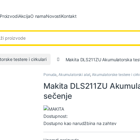
Proizvodi
Akcija
O nama
Novosti
Kontakt
:
orske testere i cirkulari
Makita DLS211ZU Akumulatorska test
Ponuda
,
Akumulatorski alat
,
Akumulatorske testere i cirk
Makita DLS211ZU Akumulat
sečenje
Dostupnost:
Dostupno kao narudžbina na zahtev
Uporedi proizvode