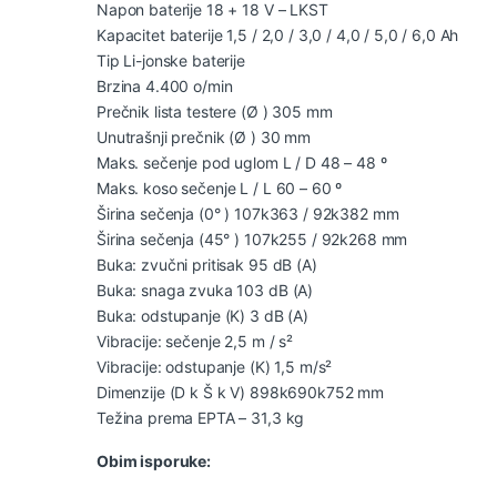
Napon baterije 18 + 18 V – LKST
Kapacitet baterije 1,5 / 2,0 / 3,0 / 4,0 / 5,0 / 6,0 Ah
Tip Li-jonske baterije
Brzina 4.400 o/min
Prečnik lista testere (Ø ) 305 mm
Unutrašnji prečnik (Ø ) 30 mm
Maks. sečenje pod uglom L / D 48 – 48 º
Maks. koso sečenje L / L 60 – 60 º
Širina sečenja (0° ) 107k363 / 92k382 mm
Širina sečenja (45° ) 107k255 / 92k268 mm
Buka: zvučni pritisak 95 dB (A)
Buka: snaga zvuka 103 dB (A)
Buka: odstupanje (K) 3 dB (A)
Vibracije: sečenje 2,5 m / s²
Vibracije: odstupanje (K) 1,5 m/s²
Dimenzije (D k Š k V) 898k690k752 mm
Težina prema EPTA – 31,3 kg
Obim isporuke: