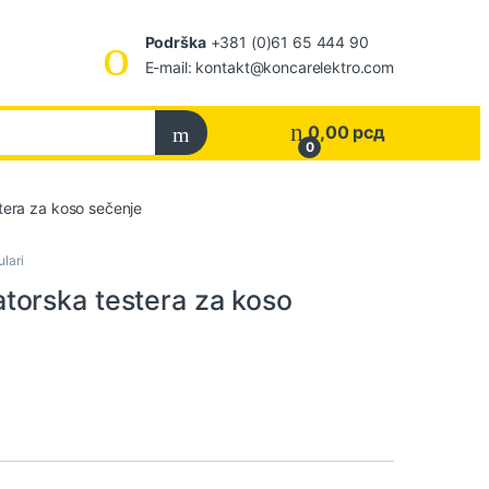
Podrška
+381 (0)61 65 444 90
E-mail: kontakt@koncarelektro.com
0,00
рсд
0
era za koso sečenje
ulari
orska testera za koso