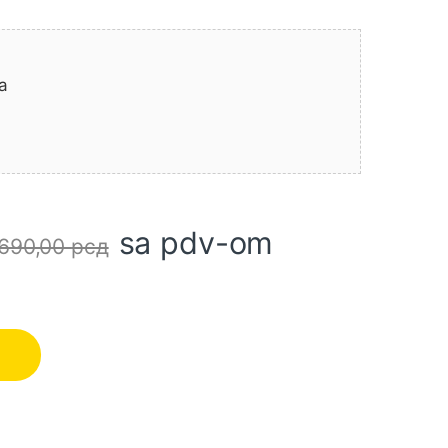
a
sa pdv-om
.690,00
рсд
so sečenje količina