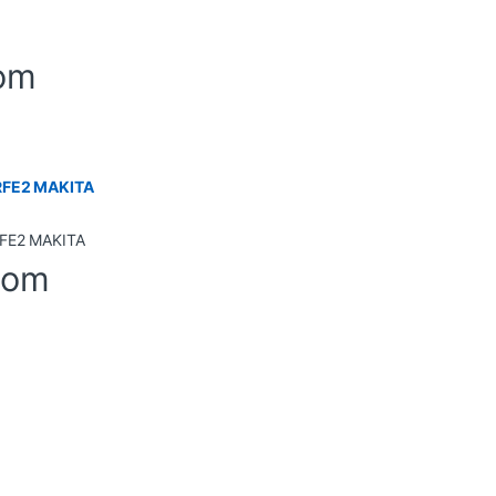
om
2RFE2 MAKITA
-om