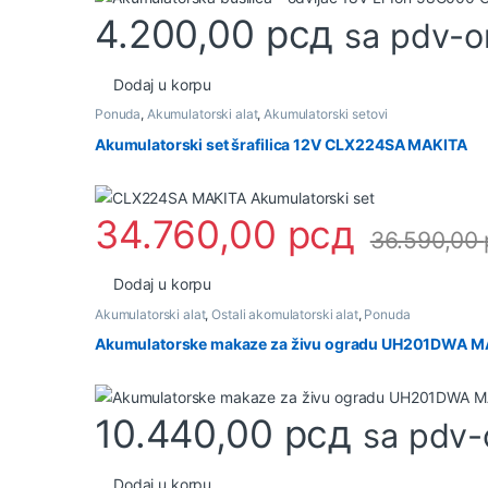
4.200,00
рсд
sa pdv-
Dodaj u korpu
Ponuda
,
Akumulatorski alat
,
Akumulatorski setovi
Akumulatorski set šrafilica 12V CLX224SA MAKITA
34.760,00
рсд
36.590,00
Dodaj u korpu
Akumulatorski alat
,
Ostali akomulatorski alat
,
Ponuda
Akumulatorske makaze za živu ogradu UH201DWA M
10.440,00
рсд
sa pdv
Dodaj u korpu