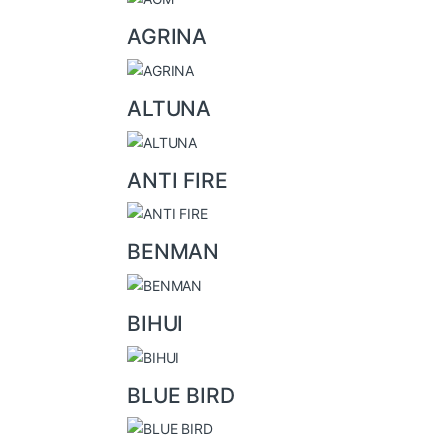
C
AGRINA
a
r
ALTUNA
o
u
ANTI FIRE
s
e
l
BENMAN
BIHUI
BLUE BIRD