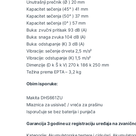
Unutrašnji prečnik (Ø ) 20 mm
Kapacitet sečenja (45° ) 41 mm
Kapacitet sečenja (50° ) 37 mm
Kapacitet sečenja (0° ) 57 mm
Buka: zvučni pritisak 93 dB (A)
Buka: snaga zvuka 104 dB (A)
Buka: odstupanje (K) 3 dB (A)
Vibracije: sečenje drveta 2,5 m/s²
Vibracije: odstupanje (K) 1,5 m/s²
Dimenzije (D k Š k V) 270 k 186 k 250 mm
Težina prema EPTA – 3,2 kg
Obim isporuke:
Makita DHS661ZU
Mlaznica za usisivač / vreća za prašinu
Isporučuje se bez baterija i punjača
Garancija 3 godine uz registraciju uređaja na zvaničn
Kategorije:
Akumulatorske testere i cirkulari
,
Akumulators