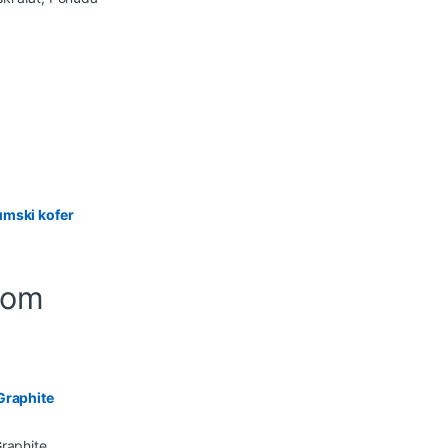
umski kofer
-om
Graphite