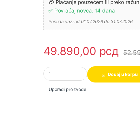
💳 Plaćanje pouzećem ili preko račun
✅ Povraćaj novca: 14 dana
Ponuda vazi od 01.07.2026 do 31.07.2026
49.890,00
рсд
52.5
Makita DHS661ZU Akumulatorska ručna kružna 
Dodaj u korpu
Uporedi proizvode