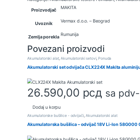
MAKITA
Proizvodjač
Vermax d.o.o. – Beograd
Uvoznik
Rumunija
Zemlja porekla
Povezani proizvodi
Akumulatorski alat
,
Akumulatorski setovi
,
Ponuda
Akumulatorski set odvijača CLX224X Makita aluminij
26.590,00
рсд
sa pdv
Dodaj u korpu
Akumulatorske bušilice - odvijači
,
Akumulatorski alat
Akumulatorska bušilica – odvijač 18V Li-Ion 58G000 