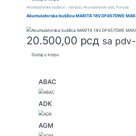
Akumulatorske bušilice - odvijači
,
Akumulatorski alat
,
Ponuda
Akumulatorska bušilica MAKITA 18V DF457DWE MAK
20.500,00
рсд
sa pdv
Dodaj u korpu
B
ABAC
r
a
ADK
n
d
AGM
s