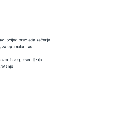
radi boljeg pregleda sečenja
 za optimalan rad
pozadinskog osvetljenja
retanje