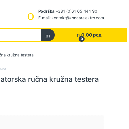
Podrška
+381 (0)61 65 444 90
E-mail: kontakt@koncarelektro.com
0,00
рсд
0
na kružna testera
nuda
torska ručna kružna testera