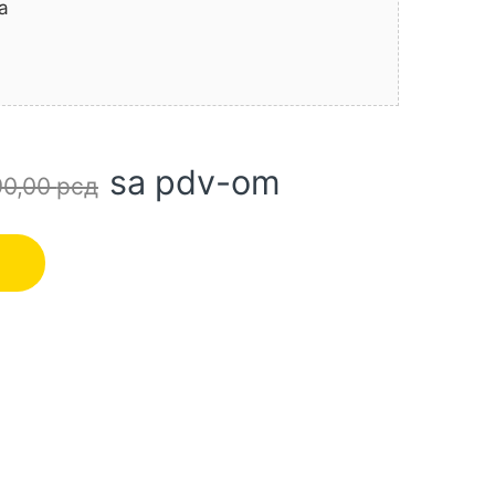
a
sa pdv-om
90,00
рсд
testera količina