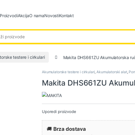
Proizvodi
Akcija
O nama
Novosti
Kontakt
:
orske testere i cirkulari
Makita DHS661ZU Akumulatorska ruč
Akumulatorske testere i cirkulari
,
Akumulatorski alat
,
Po
Makita DHS661ZU Akumula
Uporedi proizvode
🚚
Brza dostava