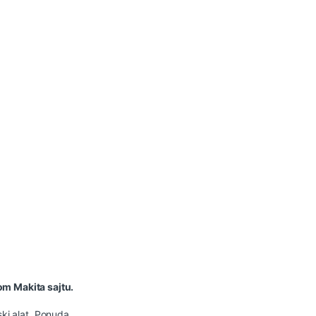
om Makita sajtu.
ki alat
,
Ponuda