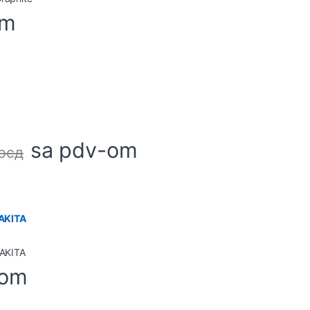
om
sa pdv-om
рсд
AKITA
-om