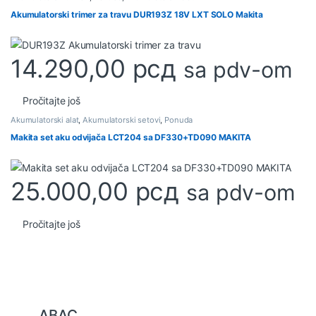
Akumulatorski trimer za travu DUR193Z 18V LXT SOLO Makita
14.290,00
рсд
sa pdv-om
Pročitajte još
Akumulatorski alat
,
Akumulatorski setovi
,
Ponuda
Makita set aku odvijača LCT204 sa DF330+TD090 MAKITA
25.000,00
рсд
sa pdv-om
Pročitajte još
B
ABAC