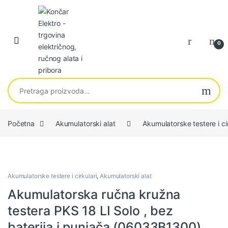
Skip to navigation
Skip to content
0
Pretraga za:
Početna
Akumulatorski alat
Akumulatorske testere i cir
Akumulatorske testere i cirkulari
,
Akumulatorski alat
Akumulatorska ručna kružna
testera PKS 18 LI Solo , bez
baterija i punjača (06033B1300)