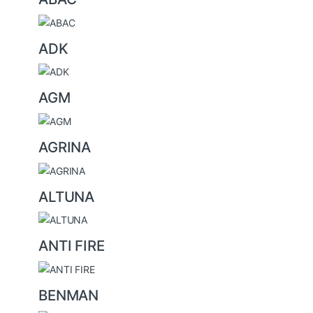
r
a
ADK
n
d
s
AGM
C
a
AGRINA
r
o
u
ALTUNA
s
e
ANTI FIRE
l
BENMAN