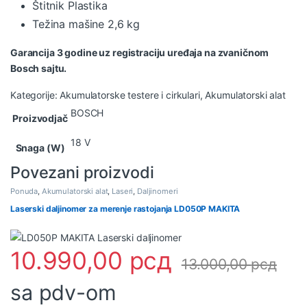
Štitnik Plastika
Težina mašine 2,6 kg
Garancija 3 godine uz registraciju uređaja na zvaničnom
Bosch sajtu.
Kategorije:
Akumulatorske testere i cirkulari
,
Akumulatorski alat
BOSCH
Proizvodjač
18 V
Snaga (W)
Povezani proizvodi
Ponuda
,
Akumulatorski alat
,
Laseri
,
Daljinomeri
Laserski daljinomer za merenje rastojanja LD050P MAKITA
10.990,00
рсд
13.000,00
рсд
sa pdv-om