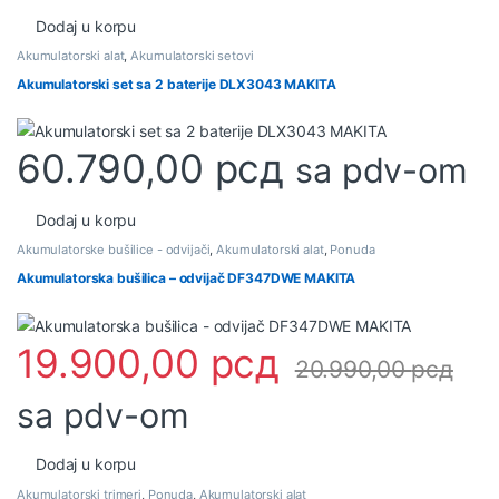
Dodaj u korpu
Akumulatorski alat
,
Akumulatorski setovi
Akumulatorski set sa 2 baterije DLX3043 MAKITA
60.790,00
рсд
sa pdv-om
Dodaj u korpu
Akumulatorske bušilice - odvijači
,
Akumulatorski alat
,
Ponuda
Akumulatorska bušilica – odvijač DF347DWE MAKITA
19.900,00
рсд
20.990,00
рсд
sa pdv-om
Dodaj u korpu
Akumulatorski trimeri
,
Ponuda
,
Akumulatorski alat