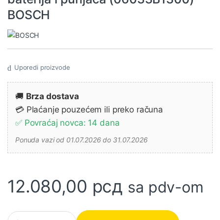
BOSCH
Uporedi proizvode
🚚
Brza dostava
💳 Plaćanje pouzećem ili preko računa
✅ Povraćaj novca: 14 dana
Ponuda vazi od 01.07.2026 do 31.07.2026
12.080,00
рсд
sa pdv-om
Akumulatorska ručna kružna testera PKS 18 LI Solo , bez bateri