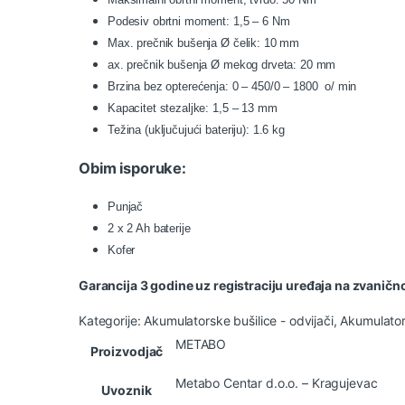
Podesiv obrtni moment: 1,5 – 6 Nm
Max. prečnik bušenja Ø čelik: 10 mm
ax. prečnik bušenja Ø mekog drveta: 20 mm
Brzina bez opterećenja: 0 – 450/0 – 1800 o/ min
Kapacitet stezaljke: 1,5 – 13 mm
Težina (uključujući bateriju): 1.6 kg
Obim isporuke:
Punjač
2 x 2 Ah baterije
Kofer
Garancija 3 godine uz registraciju uređaja na zvanič
Kategorije:
Akumulatorske bušilice - odvijači
,
Akumulator
METABO
Proizvodjač
Metabo Centar d.o.o. – Kragujevac
Uvoznik