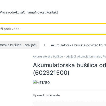
Proizvodi
Akcija
O nama
Novosti
Kontakt
:
orske bušilice - odvijači
Akumulatorska bušilica odvrtač BS
Akumulatorske bušilice - odvijači
,
Akumulatorski alat
,
Po
Akumulatorska bušilica o
(602321500)
Uporedi proizvode