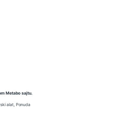
nom Metabo sajtu.
ski alat
,
Ponuda