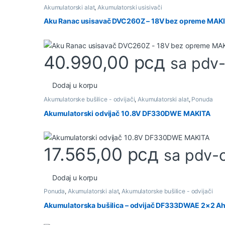
Akumulatorski alat
,
Akumulatorski usisivači
Aku Ranac usisavač DVC260Z – 18V bez opreme MAK
40.990,00
рсд
sa pdv
Dodaj u korpu
Akumulatorske bušilice - odvijači
,
Akumulatorski alat
,
Ponuda
Akumulatorski odvijač 10.8V DF330DWE MAKITA
17.565,00
рсд
sa pdv-
Dodaj u korpu
Ponuda
,
Akumulatorski alat
,
Akumulatorske bušilice - odvijači
Akumulatorska bušilica – odvijač DF333DWAE 2×2 A