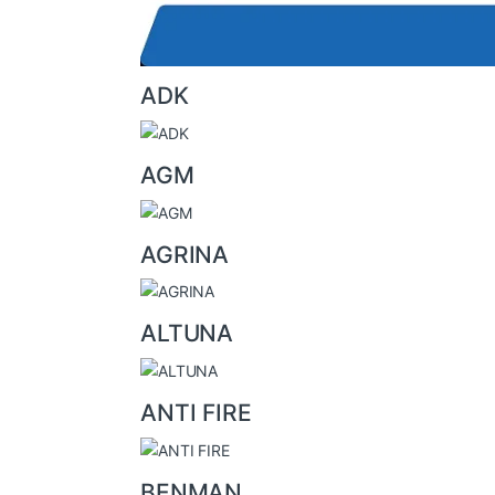
o
u
ADK
s
e
l
AGM
AGRINA
ALTUNA
ANTI FIRE
BENMAN