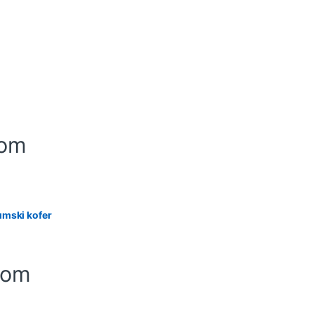
-om
umski kofer
-om