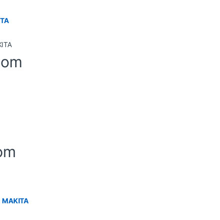
ITA
-om
om
h MAKITA