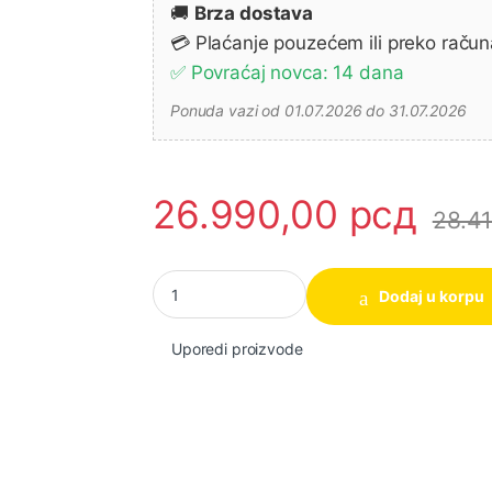
🚚
Brza dostava
💳 Plaćanje pouzećem ili preko račun
✅ Povraćaj novca: 14 dana
Ponuda vazi od 01.07.2026 do 31.07.2026
26.990,00
рсд
28.4
Akumulatorska bušilica odvrtač BS 18 L MET
Dodaj u korpu
Uporedi proizvode