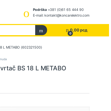
Podrška
+381 (0)61 65 444 90
E-mail: kontakt@koncarelektro.com
0,00
рсд
0
 18 L METABO (602321500)
nuda
dvrtač BS 18 L METABO