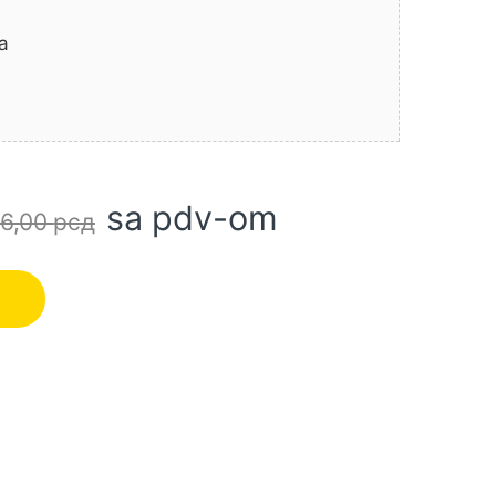
a
sa pdv-om
16,00
рсд
ABO (602321500) količina