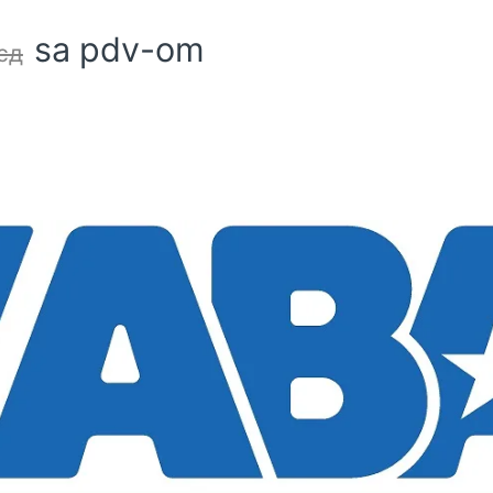
sa pdv-om
сд