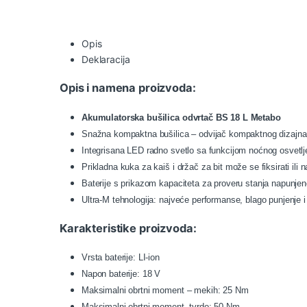
Opis
Deklaracija
Opis i namena proizvoda:
Akumulatorska bušilica odvrtač BS 18 L Metabo
Snažna kompaktna bušilica – odvijač kompaktnog dizajna
Integrisana LED radno svetlo sa funkcijom noćnog osvetlj
Prikladna kuka za kaiš i držač za bit može se fiksirati ili na
Baterije s prikazom kapaciteta za proveru stanja napunjen
Ultra-M tehnologija: najveće performanse, blago punjenje i 
Karakteristike proizvoda:
Vrsta baterije: LI-ion
Napon baterije: 18 V
Maksimalni obrtni moment – mekih: 25 Nm
Maksimalni obrtni moment, tvrdo: 50 Nm