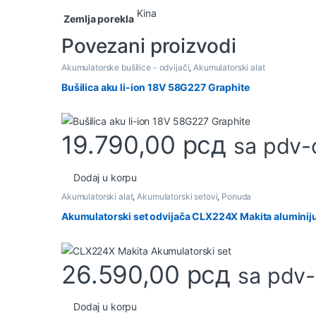
Kina
Zemlja porekla
Povezani proizvodi
Akumulatorske bušilice - odvijači
,
Akumulatorski alat
Bušilica aku li-ion 18V 58G227 Graphite
19.790,00
рсд
sa pdv
Dodaj u korpu
Akumulatorski alat
,
Akumulatorski setovi
,
Ponuda
Akumulatorski set odvijača CLX224X Makita aluminij
26.590,00
рсд
sa pdv
Dodaj u korpu