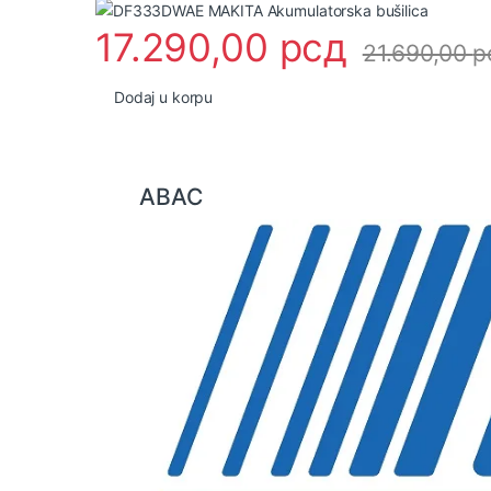
17.290,00
рсд
21.690,00
р
Dodaj u korpu
B
ABAC
r
a
n
d
s
C
a
r