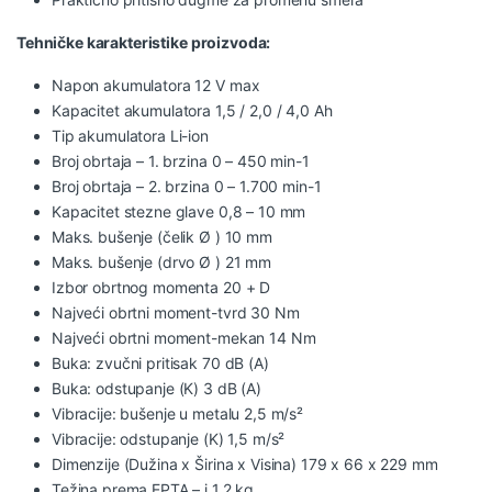
Tehničke karakteristike proizvoda:
Napon akumulatora 12 V max
Kapacitet akumulatora 1,5 / 2,0 / 4,0 Ah
Tip akumulatora Li-ion
Broj obrtaja – 1. brzina 0 – 450 min-1
Broj obrtaja – 2. brzina 0 – 1.700 min-1
Kapacitet stezne glave 0,8 – 10 mm
Maks. bušenje (čelik Ø ) 10 mm
Maks. bušenje (drvo Ø ) 21 mm
Izbor obrtnog momenta 20 + D
Najveći obrtni moment-tvrd 30 Nm
Najveći obrtni moment-mekan 14 Nm
Buka: zvučni pritisak 70 dB (A)
Buka: odstupanje (K) 3 dB (A)
Vibracije: bušenje u metalu 2,5 m/s²
Vibracije: odstupanje (K) 1,5 m/s²
Dimenzije (Dužina x Širina x Visina) 179 x 66 x 229 mm
Težina prema EPTA – i 1,2 kg