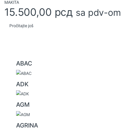
15.500,00
рсд
sa pdv-om
Pročitajte još
B
ABAC
r
a
ADK
n
d
s
AGM
C
a
AGRINA
r