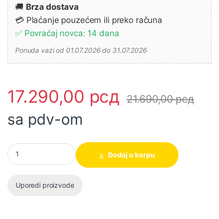
🚚
Brza dostava
💳 Plaćanje pouzećem ili preko računa
✅ Povraćaj novca: 14 dana
Ponuda vazi od 01.07.2026 do 31.07.2026
17.290,00
рсд
21.690,00
рсд
sa pdv-om
Akumulatorska bušilica - odvijač DF333DWAE 2x2 Ah MAKITA ko
Dodaj u korpu
Uporedi proizvode