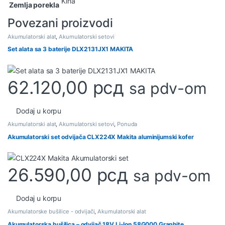
Kina
Zemlja porekla
Povezani proizvodi
Akumulatorski alat
,
Akumulatorski setovi
Set alata sa 3 baterije DLX2131JX1 MAKITA
62.120,00
рсд
sa pdv-om
Dodaj u korpu
Akumulatorski alat
,
Akumulatorski setovi
,
Ponuda
Akumulatorski set odvijača CLX224X Makita aluminijumski kofer
26.590,00
рсд
sa pdv-om
Dodaj u korpu
Akumulatorske bušilice - odvijači
,
Akumulatorski alat
Akumulatorska bušilica – odvijač 18V Li-Ion 58G000 Graphite