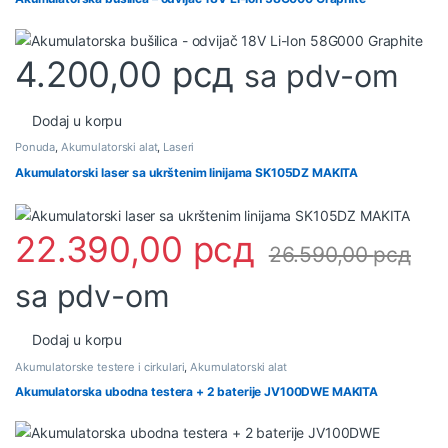
4.200,00
рсд
sa pdv-om
Dodaj u korpu
Ponuda
,
Akumulatorski alat
,
Laseri
Akumulatorski laser sa ukrštenim linijama SK105DZ MAKITA
22.390,00
рсд
26.590,00
рсд
sa pdv-om
Dodaj u korpu
Akumulatorske testere i cirkulari
,
Akumulatorski alat
Akumulatorska ubodna testera + 2 baterije JV100DWE MAKITA