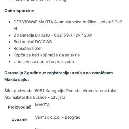
Obim isporuke:
DF333DWAE MAKITA
Akumulatorska bušilica
– odvijač 2×2
Ah
2 x Baterija Bl1021B – 632F59-1 12V / 2 Ah
Brzi punjač DC10WB
Robustan kofer
Kopča za kaiš koji može da se skine
Uputstvo za upotrebu proizvoda
Garancija 3 godine uz registraciju uređaja na zvaničnom
Makita sajtu.
Šifra proizvoda:
6081
Kategorije:
Ponuda
,
Akumulatorski alat
,
Akumulatorske bušilice - odvijači
MAKITA
Proizvodjač
Vermax d.o.o. – Beograd
Uvoznik