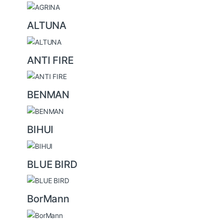
o
u
ALTUNA
s
e
ANTI FIRE
l
BENMAN
BIHUI
BLUE BIRD
BorMann