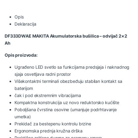
Opis
Deklaracija
DF333DWAE
MAKITA Akumulatorska bušilica – odvijač 2×2
Ah
Opis proizvoda:
Ugrađeno LED svetlo sa funkcijama predsjaja i naknadnog
sjaja osvetljava radni prostor
Višekontaktni terminali obezbeđuju stabilan kontakt sa
baterijom
čak i pod ekstremnim vibracijama
Kompaktna konstrukcija uz novo reduktorsko kućište
Poboljšana čvrstina osovine (umanjuje podrhtavanje
umetka)
Prekidač za bestepenu kontrolu brzine
Ergonomska prednja kružna drška
Praktično pritisno dugme za promenu smera