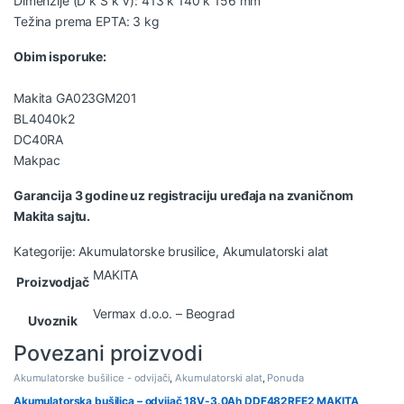
Dimenzije (D k Š k V): 413 k 140 k 156 mm
Težina prema EPTA: 3 kg
Obim isporuke:
Makita GA023GM201
BL4040k2
DC40RA
Makpac
Garancija 3 godine uz registraciju uređaja na zvaničnom
Makita sajtu.
Kategorije:
Akumulatorske brusilice
,
Akumulatorski alat
MAKITA
Proizvodjač
Vermax d.o.o. – Beograd
Uvoznik
Povezani proizvodi
Akumulatorske bušilice - odvijači
,
Akumulatorski alat
,
Ponuda
Akumulatorska bušilica – odvijač 18V-3.0Ah DDF482RFE2 MAKITA