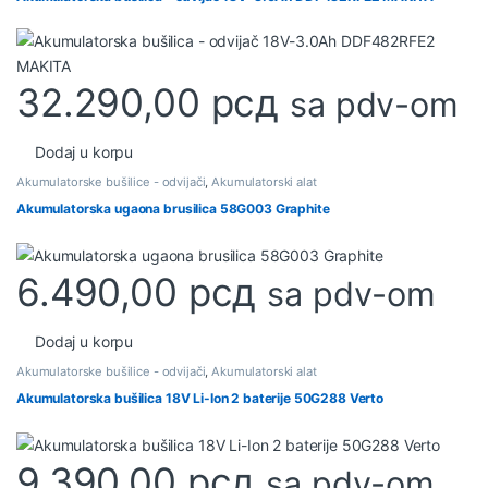
32.290,00
рсд
sa pdv-om
Dodaj u korpu
Akumulatorske bušilice - odvijači
,
Akumulatorski alat
Akumulatorska ugaona brusilica 58G003 Graphite
6.490,00
рсд
sa pdv-om
Dodaj u korpu
Akumulatorske bušilice - odvijači
,
Akumulatorski alat
Akumulatorska bušilica 18V Li-Ion 2 baterije 50G288 Verto
9.390,00
рсд
sa pdv-om