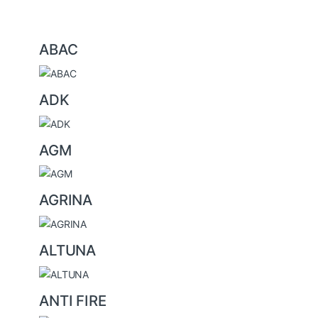
B
ABAC
r
a
ADK
n
d
s
AGM
C
a
AGRINA
r
o
u
ALTUNA
s
e
ANTI FIRE
l