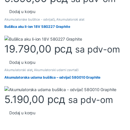
Dodaj u korpu
Akumulatorske bušilice - odvijači
,
Akumulatorski alat
Bušilica aku li-ion 18V 58G227 Graphite
19.790,00
рсд
sa pdv-om
Dodaj u korpu
Akumulatorski alat
,
Akumulatorski udarni zavrtači
Akumulatorska udarna bušilica – odvijač 58G010 Graphite
5.190,00
рсд
sa pdv-om
Dodaj u korpu