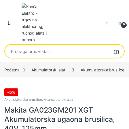
Skip to navigation
Skip to content
0
Pretraga za:
Početna
Akumulatorski alat
Akumulatorske brusilice
-
5%
Akumulatorske brusilice
,
Akumulatorski alat
Makita GA023GM201 XGT
Akumulatorska ugaona brusilica,
40V, 125mm