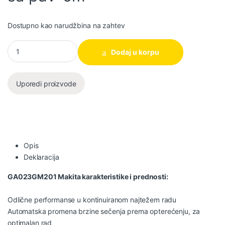
Dostupno kao narudžbina na zahtev
Makita GA023GM201 XGT Akumulatorska ugaona brusilica, 40V
Dodaj u korpu
Uporedi proizvode
Opis
Deklaracija
GA023GM201 Makita karakteristike i prednosti:
Odlične performanse u kontinuiranom najtežem radu
Automatska promena brzine sečenja prema opterećenju, za
optimalan rad