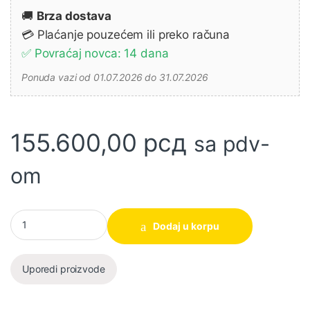
🚚
Brza dostava
💳 Plaćanje pouzećem ili preko računa
✅ Povraćaj novca: 14 dana
Ponuda vazi od 01.07.2026 do 31.07.2026
155.600,00
рсд
sa pdv-
om
Akumulatorska kružna ručna testera HS011GT201 40V HGT MAKI
Dodaj u korpu
Uporedi proizvode