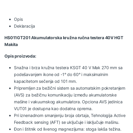
Opis
Deklaracija
HS011GT201
Akumulatorska kružna ručna testera 40V HGT
Makita
Opis proizvoda:
Snažna i brza kružna testera KSGT 40 V Mak 270 mm sa
podešavanjem ikone od -1° do 60° i maksimalnim
kapacitetom sečenja od 101 mm.
Pripremljen za bežični sistem sa automatskim pokretanjem
(AVS) za bežičnu komunikaciju između akumulatorske
mašine i vakuumskog akumulatora. Opciona AVS jedinica
VUT01 je dostupna kao dodatna oprema.
Pri iznenadnom smanjenju broja obrtaja, Tehnologija Active
Feedback sensing (AFT) se uključuje i isključuje mašinu.
Đon i štitnik od livenog magnezijuma: stoga lakša težina.