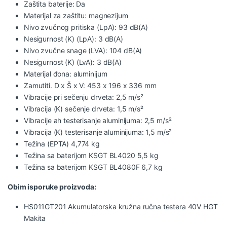
Zaštita baterije: Da
Materijal za zaštitu: magnezijum
Nivo zvučnog pritiska (LpA): 93 dB(A)
Nesigurnost (K) (LpA): 3 dB(A)
Nivo zvučne snage (LVA): 104 dB(A)
Nesigurnost (K) (LvA): 3 dB(A)
Materijal đona: aluminijum
Zamutiti. D x Š x V: 453 x 196 x 336 mm
Vibracije pri sečenju drveta: 2,5 m/s²
Vibracija (K) sečenje drveta: 1,5 m/s²
Vibracije ah testerisanje aluminijuma: 2,5 m/s²
Vibracija (K) testerisanje aluminijuma: 1,5 m/s²
Težina (EPTA) 4,774 kg
Težina sa baterijom KSGT BL4020 5,5 kg
Težina sa baterijom KSGT BL4080F 6,7 kg
Obim isporuke proizvoda:
HS011GT201
Akumulatorska kružna ručna testera
40V HGT
Makita