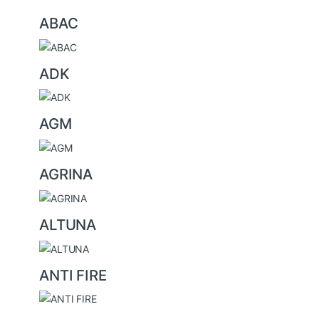
B
ABAC
r
a
ADK
n
d
s
AGM
C
a
AGRINA
r
o
u
ALTUNA
s
e
ANTI FIRE
l