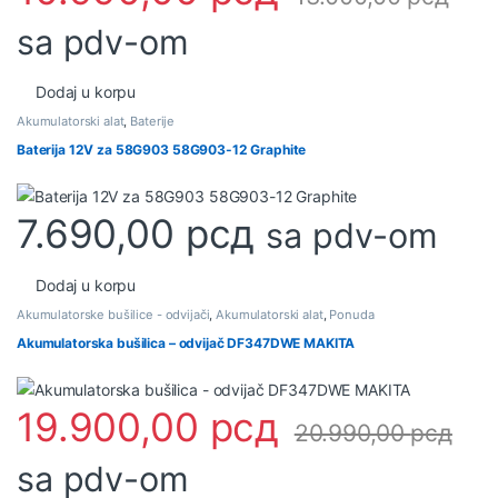
sa pdv-om
Dodaj u korpu
Akumulatorski alat
,
Baterije
Baterija 12V za 58G903 58G903-12 Graphite
7.690,00
рсд
sa pdv-om
Dodaj u korpu
Akumulatorske bušilice - odvijači
,
Akumulatorski alat
,
Ponuda
Akumulatorska bušilica – odvijač DF347DWE MAKITA
19.900,00
рсд
20.990,00
рсд
sa pdv-om