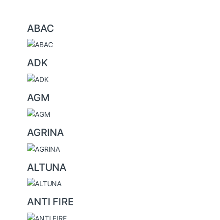
B
ABAC
r
a
ADK
n
d
s
AGM
C
a
AGRINA
r
o
u
ALTUNA
s
e
ANTI FIRE
l