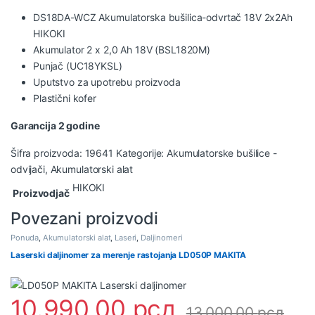
DS18DA-WCZ
Akumulatorska bušilica-odvrtač
18V 2x2Ah
HIKOKI
Akumulator 2 x 2,0 Ah 18V (BSL1820M)
Punjač (UC18YKSL)
Uputstvo za upotrebu proizvoda
Plastični kofer
Garancija 2 godine
Šifra proizvoda:
19641
Kategorije:
Akumulatorske bušilice -
odvijači
,
Akumulatorski alat
HIKOKI
Proizvodjač
Povezani proizvodi
Ponuda
,
Akumulatorski alat
,
Laseri
,
Daljinomeri
Laserski daljinomer za merenje rastojanja LD050P MAKITA
10.990,00
рсд
13.000,00
рсд