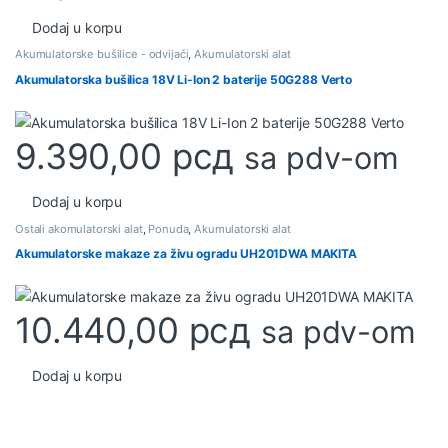
Dodaj u korpu
Akumulatorske bušilice - odvijači
,
Akumulatorski alat
Akumulatorska bušilica 18V Li-Ion 2 baterije 50G288 Verto
9.390,00
рсд
sa pdv-om
Dodaj u korpu
Ostali akomulatorski alat
,
Ponuda
,
Akumulatorski alat
Akumulatorske makaze za živu ogradu UH201DWA MAKITA
10.440,00
рсд
sa pdv-om
Dodaj u korpu