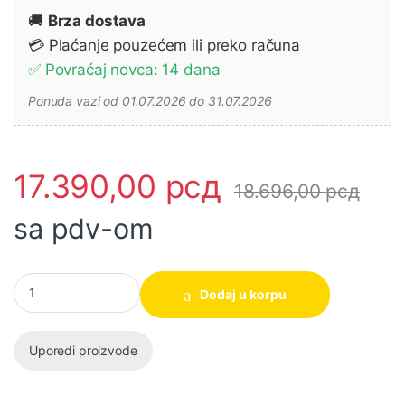
🚚
Brza dostava
💳 Plaćanje pouzećem ili preko računa
✅ Povraćaj novca: 14 dana
Ponuda vazi od 01.07.2026 do 31.07.2026
17.390,00
рсд
18.696,00
рсд
sa pdv-om
Akumulatorska bušilica-odvrtač DS18DA-WCZ (hDS18DA-WCZ) 1
Dodaj u korpu
Uporedi proizvode