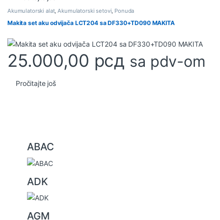
Akumulatorski alat
,
Akumulatorski setovi
,
Ponuda
Makita set aku odvijača LCT204 sa DF330+TD090 MAKITA
25.000,00
рсд
sa pdv-om
Pročitajte još
B
ABAC
r
a
ADK
n
d
s
AGM