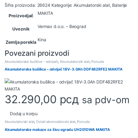
Šifra proizvoda:
26624
Kategorije:
Akumulatorski alat
,
Baterije
MAKITA
Proizvodjač
Vermax d.o.o. – Beograd
Uvoznik
Kina
Zemlja porekla
Povezani proizvodi
Akumulatorske bušilice - odvijači
,
Akumulatorski alat
,
Ponuda
Akumulatorska bušilica – odvijač 18V-3.0Ah DDF482RFE2 MAKITA
32.290,00
рсд
sa pdv-om
Dodaj u korpu
Akumulatorski alat
,
Ostali akomulatorski alat
,
Ponuda
Akumulatorske makaze za živu ogradu UH201DWA MAKITA