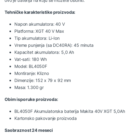
ovo je baterija na koju se možete osloniti.
Tehničke karakteristike proizvoda:
Napon akumulatora: 40 V
Platforma: XGT 40 V Max
Tip akumulatora: Li-Ion
Vreme punjenja (sa DC40RA): 45 minuta
Kapacitet akumulatora: 5,0 Ah
Vat-sati: 180 Wh
Model: BL4050F
Montiranje: Klizno
Dimenzije: 152 x 79 x 92 mm
Masa: 1.300 gr
Obim isporuke proizvoda:
BL4050F Akumulatorska baterija Makita 40V XGT 5,0Ah
Kartonsko pakovanje proizvoda
Saobraznost 24 meseci