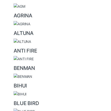
C
a
AGRINA
r
o
u
ALTUNA
s
e
ANTI FIRE
l
BENMAN
BIHUI
BLUE BIRD