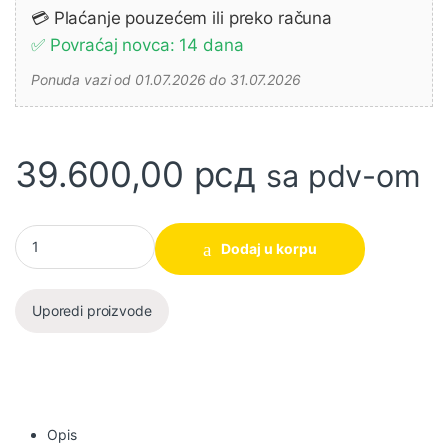
💳 Plaćanje pouzećem ili preko računa
✅ Povraćaj novca: 14 dana
Ponuda vazi od 01.07.2026 do 31.07.2026
39.600,00
рсд
sa pdv-om
Akumulatorska baterija Makita 40V XGT 5,0Ah BL4050F (191L47-
Dodaj u korpu
Uporedi proizvode
Opis