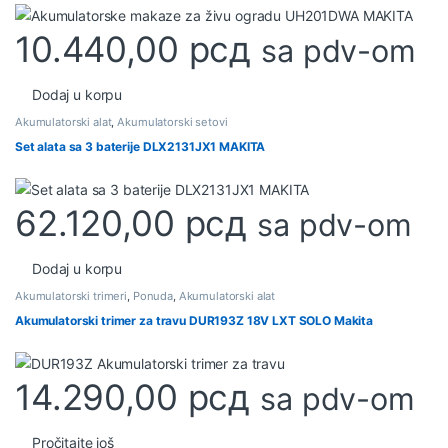
10.440,00
рсд
sa pdv-om
Dodaj u korpu
Akumulatorski alat
,
Akumulatorski setovi
Set alata sa 3 baterije DLX2131JX1 MAKITA
62.120,00
рсд
sa pdv-om
Dodaj u korpu
Akumulatorski trimeri
,
Ponuda
,
Akumulatorski alat
Akumulatorski trimer za travu DUR193Z 18V LXT SOLO Makita
14.290,00
рсд
sa pdv-om
Pročitajte još