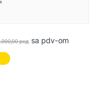
a
sa pdv-om
.000,00
рсд
608760) količina