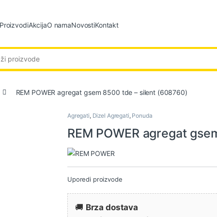
Proizvodi
Akcija
O nama
Novosti
Kontakt
:
REM POWER agregat gsem 8500 tde – silent (608760)
Agregati
,
Dizel Agregati
,
Ponuda
REM POWER agregat gsem 
Uporedi proizvode
🚚
Brza dostava