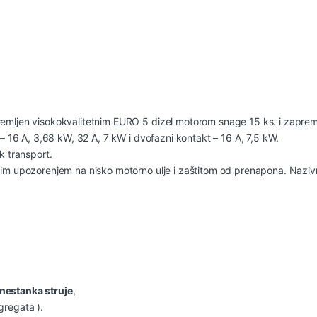
)
mljen visokokvalitetnim EURO 5 dizel motorom snage 15 ks. i zaprem
– 16 A, 3,68 kW, 32 A, 7 kW i dvofazni kontakt – 16 A, 7,5 kW.
k transport.
m upozorenjem na nisko motorno ulje i zaštitom od prenapona. Nazivn
nestanka struje
,
regata ).