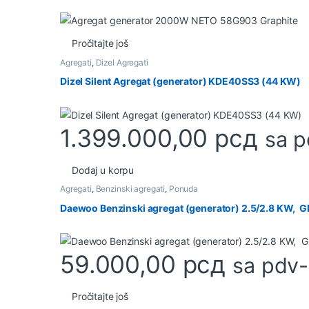
Pročitajte još
Agregati
,
Dizel Agregati
Dizel Silent Agregat (generator) KDE40SS3 (44 KW)
1.399.000,00
рсд
sa 
Dodaj u korpu
Agregati
,
Benzinski agregati
,
Ponuda
Daewoo Benzinski agregat (generator) 2.5/2.8 KW, 
59.000,00
рсд
sa pdv
Pročitajte još