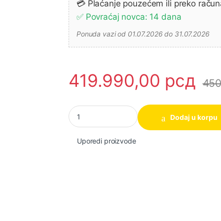
💳 Plaćanje pouzećem ili preko račun
✅ Povraćaj novca: 14 dana
Ponuda vazi od 01.07.2026 do 31.07.2026
419.990,00
рсд
450
REM POWER agregat gsem 8500 tde - silent (
Dodaj u korpu
Uporedi proizvode