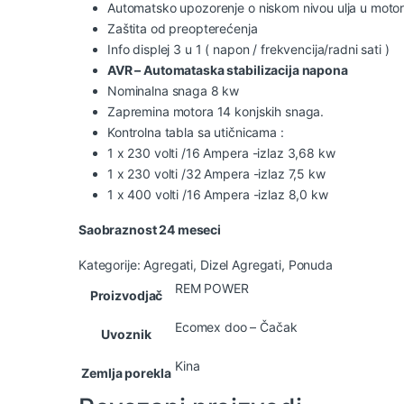
Automatsko upozorenje o niskom nivou ulja u moto
Zaštita od preopterećenja
Info displej 3 u 1 ( napon / frekvencija/radni sati )
AVR – Automataska stabilizacija napona
Nominalna snaga 8 kw
Zapremina motora 14 konjskih snaga.
Kontrolna tabla sa utičnicama :
1 x 230 volti /16 Ampera -izlaz 3,68 kw
1 x 230 volti /32 Ampera -izlaz 7,5 kw
1 x 400 volti /16 Ampera -izlaz 8,0 kw
Saobraznost 24 meseci
Kategorije:
Agregati
,
Dizel Agregati
,
Ponuda
REM POWER
Proizvodjač
Ecomex doo – Čačak
Uvoznik
Kina
Zemlja porekla