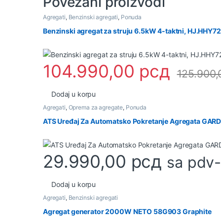
Povezani proizvodi
Agregati
,
Benzinski agregati
,
Ponuda
Benzinski agregat za struju 6.5kW 4-taktni, HJ.HHY
104.990,00
рсд
125.900
Dodaj u korpu
Agregati
,
Oprema za agregate
,
Ponuda
ATS Uređaj Za Automatsko Pokretanje Agregata GAR
29.990,00
рсд
sa pdv
Dodaj u korpu
Agregati
,
Benzinski agregati
Agregat generator 2000W NETO 58G903 Graphite