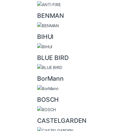
e
l
BENMAN
BIHUI
BLUE BIRD
BorMann
BOSCH
CASTELGARDEN