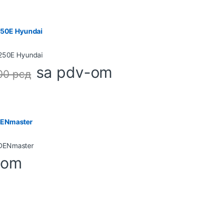
7250E Hyundai
sa pdv-om
,00
рсд
DENmaster
-om