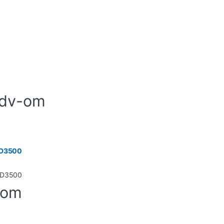
pdv-om
GD3500
-om