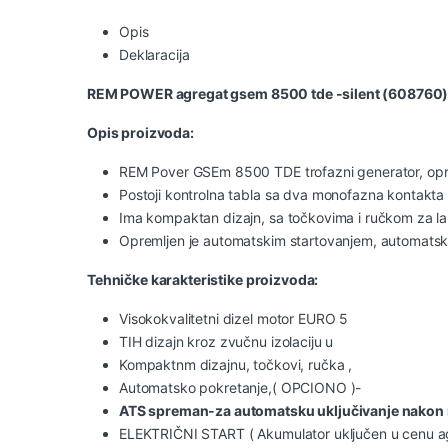
Opis
Deklaracija
REM POWER agregat gsem 8500 tde -silent (608760
Opis proizvoda:
REM Pover GSEm 8500 TDE trofazni generator, opre
Postoji kontrolna tabla sa dva monofazna kontakta 
Ima kompaktan dizajn, sa točkovima i ručkom za la
Opremljen je automatskim startovanjem, automatski
Tehničke karakteristike proizvoda:
Visokokvalitetni dizel motor EURO 5
TIH dizajn kroz zvučnu izolaciju u
Kompaktnm dizajnu, točkovi, ručka ,
Automatsko pokretanje,( OPCIONO )-
ATS spreman-za automatsku uključivanje
nakon 
ELEKTRIČNI START ( Akumulator uključen u cenu ag