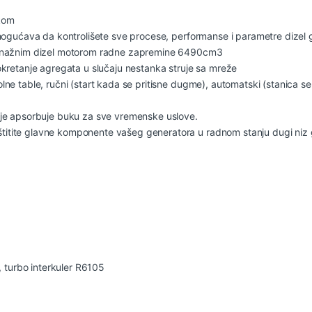
kom
mogućava da kontrolišete sve procese, performanse i parametre dizel 
 snažnim dizel motorom radne zapremine 6490cm3
kretanje agregata u slučaju nestanka struje sa mreže
e table, ručni (start kada se pritisne dugme), automatski (stanica se
oje apsorbuje buku za sve vremenske uslove.
tite glavne komponente vašeg generatora u radnom stanju dugi niz g
, turbo interkuler R6105