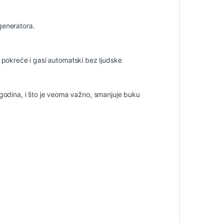
generatora.
 pokreće i gasi automatski bez ljudske
odina, i što je veoma važno, smanjuje buku