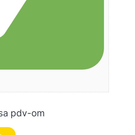
sa pdv-om
 KW) GARDENmaster količina
u