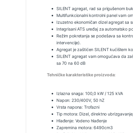
SILENT agregat, rad sa prigušenom bu
Multifunkcionalni kontrolni panel vam o
Izuzetno ekonomičan dizel agregat sa
Integrisani ATS uređaj za automatsko po
Režim pokretanja se podešava sa kontroln
intervencije).
Agregat je zaštićen SILENT kućištem k
SILENT agregat vam omogućava da zašti
sa 70 na 60 dB
Tehničke karakteristike proizvoda:
Izlazna snaga: 100,0 kW / 125 kVA
Napon: 230/400V, 50 hZ
Vrsta napona: Trofazni
Tip motora: Dizel, direktno ubrizgavanje
Hlađenje: Vodeno hlađenje
Zapremina motora: 6490cm3