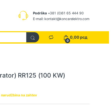
Podrška
+381 (0)61 65 444 90
E-mail: kontakt@koncarelektro.com
0,00
рсд
0
erator) RR125 (100 KW)
 narudžbina na zahtev