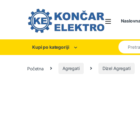
Skip to navigation
Skip to content
Naslovn
Search for
Kupi po kategoriji
Početna
Agregati
Dizel Agregati