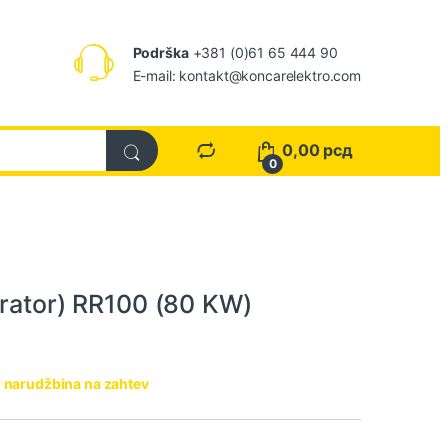
Podrška
+381 (0)61 65 444 90
E-mail: kontakt@koncarelektro.com
0,00
рсд
0
erator) RR100 (80 KW)
 narudžbina na zahtev