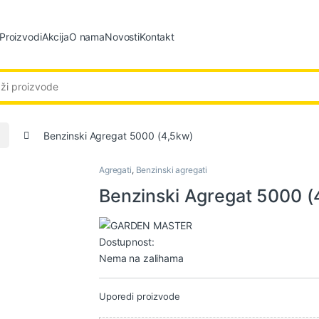
Proizvodi
Akcija
O nama
Novosti
Kontakt
:
i
Benzinski Agregat 5000 (4,5kw)
Agregati
,
Benzinski agregati
Benzinski Agregat 5000 (
Dostupnost:
Nema na zalihama
Uporedi proizvode