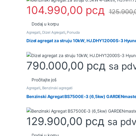
104.990,00
рсд
125.900
Dodaj u korpu
Agregati
,
Dizel Agregati
,
Ponuda
Dizel agregat za struju 10kW, HJ.DHY12000S-3 Hyun
790.000,00
рсд
sa pd
Pročitajte još
Agregati
,
Benzinski agregati
Benzinski Agregat BS7500E-3 (6,5kw) GARDENmaste
129.900,00
рсд
sa pd
Dodaj u korpu