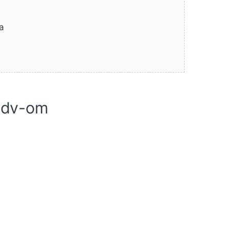
a
pdv-om