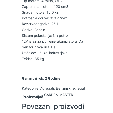
Tip motora: 4 takta, OHV
Zapremina motora: 420 cm3
Snaga motora: 15,0 ks
Potrošnja goriva: 313 g/kwh
Rezervoar goriva: 25 L
Gorivo: Benzin
Sistem pokretanja: Na potez
12V izlaz za punjenje akumulatora: Da
Senzor nivoa ulja: Da
Utičnice: 1 šuko, industrijska
Težina: 85 kg
Garantni rok: 2 Godine
Kategorije:
Agregati
,
Benzinski agregati
GARDEN MASTER
Proizvodjač
Povezani proizvodi