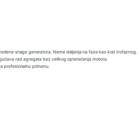
edene snage generatora. Nema deljenja na faze kao kod trofaznog.
ućava rad agregata bez velikog opterećenja motora.
za profesionalnu primenu.