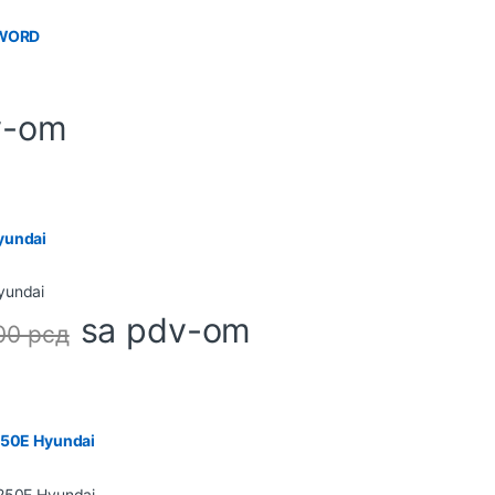
 SWORD
v-om
yundai
sa pdv-om
,00
рсд
7250E Hyundai