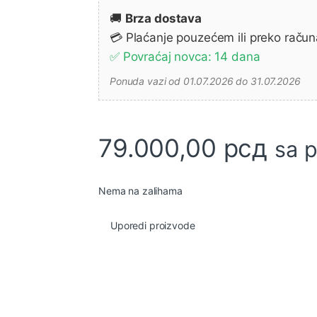
🚚
Brza dostava
💳 Plaćanje pouzećem ili preko račun
✅ Povraćaj novca: 14 dana
Ponuda vazi od 01.07.2026 do 31.07.2026
79.000,00
рсд
sa 
Nema na zalihama
Uporedi proizvode