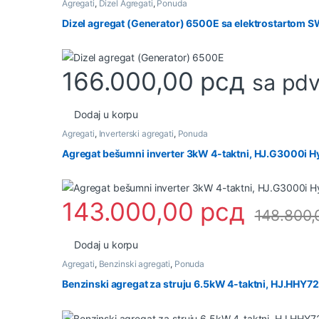
Agregati
,
Dizel Agregati
,
Ponuda
Dizel agregat (Generator) 6500E sa elektrostartom
166.000,00
рсд
sa pd
Dodaj u korpu
Agregati
,
Inverterski agregati
,
Ponuda
Agregat bešumni inverter 3kW 4-taktni, HJ.G3000i H
143.000,00
рсд
148.800
Dodaj u korpu
Agregati
,
Benzinski agregati
,
Ponuda
Benzinski agregat za struju 6.5kW 4-taktni, HJ.HHY