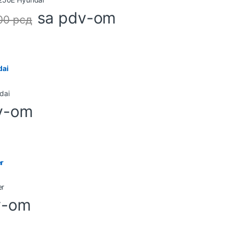
sa pdv-om
,00
рсд
dai
v-om
r
v-om