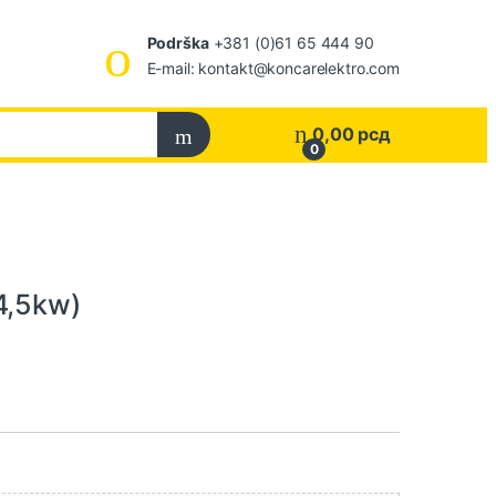
Podrška
+381 (0)61 65 444 90
E-mail: kontakt@koncarelektro.com
0,00
рсд
0
4,5kw)