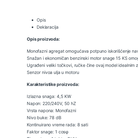
Opis
Deklaracija
Opis proizvoda:
Monofazni agregat omogućava potpuno iskorišćenje nav
Snažan i ekonomičan benzinski motor snage 15 KS omog
Ugrađeni veliki točkovi, ručke čine ovaj model idealnim 
Senzor nivoa ulja u motoru
Karakteristike proizvoda:
Izlazna snaga: 4,5 KW
Napon: 220/240V, 50 hZ
Vrsta napona: Monofazni
Nivo buke: 78 dB
Kontinuirano vreme rada: 8 sati
Faktor snage: 1 cosφ