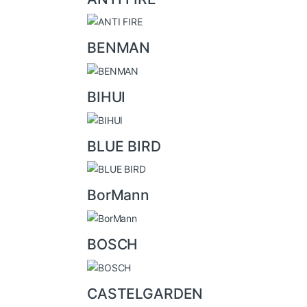
s
e
l
BENMAN
BIHUI
BLUE BIRD
BorMann
BOSCH
CASTELGARDEN