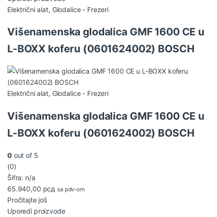
Električni alat
,
Glodalice - Frezeri
Višenamenska glodalica GMF 1600 CE u
L-BOXX koferu (0601624002) BOSCH
Električni alat
,
Glodalice - Frezeri
Višenamenska glodalica GMF 1600 CE u
L-BOXX koferu (0601624002) BOSCH
0
out of 5
(0)
Šifra: n/a
65.940,00
рсд
sa pdv-om
Pročitajte još
Uporedi proizvode