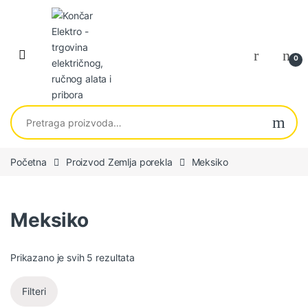
Skip to navigation
Skip to content
0
Pretraga za:
Početna
Proizvod Zemlja porekla
Meksiko
Meksiko
Sortirano po najnovijem
Prikazano je svih 5 rezultata
Filteri