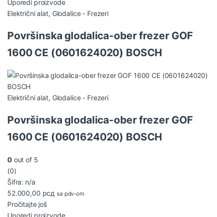
Uporedi proizvode
Električni alat
,
Glodalice - Frezeri
Površinska glodalica-ober frezer GOF
1600 CE (0601624020) BOSCH
Električni alat
,
Glodalice - Frezeri
Površinska glodalica-ober frezer GOF
1600 CE (0601624020) BOSCH
0
out of 5
(0)
Šifra: n/a
52.000,00
рсд
sa pdv-om
Pročitajte još
Uporedi proizvode