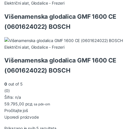
Električni alat
,
Glodalice - Frezeri
Višenamenska glodalica GMF 1600 CE
(0601624022) BOSCH
Električni alat
,
Glodalice - Frezeri
Višenamenska glodalica GMF 1600 CE
(0601624022) BOSCH
0
out of 5
(0)
Šifra: n/a
59.795,00
рсд
sa pdv-om
Pročitajte još
Uporedi proizvode
Sortirano po najnovijem
Prikazano je svih 5 rezultata