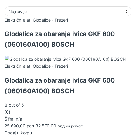
Električni alat
,
Glodalice - Frezeri
Glodalica za obaranje ivica GKF 600
(060160A100) BOSCH
Električni alat
,
Glodalice - Frezeri
Glodalica za obaranje ivica GKF 600
(060160A100) BOSCH
0
out of 5
(0)
Šifra: n/a
25.690,00
рсд
32.570,00
рсд
sa pdv-om
Dodaj u korpu