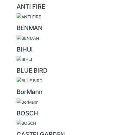
ANTI FIRE
u
s
BENMAN
e
l
BIHUI
BLUE BIRD
BorMann
BOSCH
CASTELGARDEN